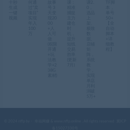
十秒
何通
故事
课：
课2.
TF脚
生成
过“卖
号 3
精准
0，
本，
一键
项目”
天变
捕捉
选品
单号
视频
实现
现20
主力
上
50+
年入
00
建仓
架、
【全
100
+人
时
极致
自动
万
人可
机，
数
脚本
做
提升
据、
+详
(权限
短线
店铺
细教
开通
交易
矩
程】
+玩
胜率
阵，
法教
(更新
系统
学+2
7月)
教
38G
学，
素材)
实现
单店
月利
润破
5万+
© 2024 nffp by -
幸福网赚
& www.nffp.online . All rights reserved
冀ICP
备15027330号