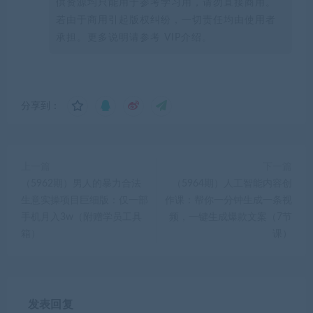
供资源均只能用于参考学习用，请勿直接商用。
若由于商用引起版权纠纷，一切责任均由使用者
承担。更多说明请参考 VIP介绍。
分享到：
上一篇
下一篇
（5962期）男人的暴力合法
（5964期）人工智能内容创
生意实操项目巨细版：仅一部
作课：帮你一分钟生成一条视
手机月入3w（附赠学员工具
频，一键生成爆款文案（7节
箱）
课）
发表回复