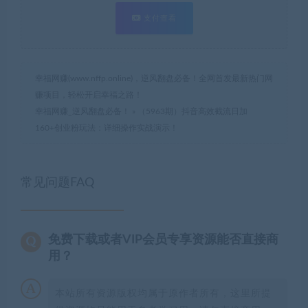
支付查看
幸福网赚(www.nffp.online)，逆风翻盘必备！全网首发最新热门网
赚项目，轻松开启幸福之路！
幸福网赚_逆风翻盘必备！
»
（5963期）抖音高效截流日加
160+创业粉玩法：详细操作实战演示！
常见问题FAQ
免费下载或者VIP会员专享资源能否直接商
用？
本站所有资源版权均属于原作者所有，这里所提