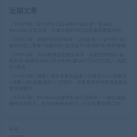
近期文章
（19699期）设计师幼儿园-AI软件基础课｜零基础
Illustrator全套实操，矢量绘图IP3D渲染配套助教素材包
（19692期）超级IP变现训练营：认知破局×人设4维打造×
爆款内容三要素×拍摄剪辑×投流放大×全域变现×矩阵复制
（19696期）2026新商业思维全体系：自测思维维度×金
钱本质×财富轮到你×四大布局×赚100万1000万选人×股权
坑×赛道
（19697期）销售心理学全集实战课｜沟通攻心+人性解读
+消费心理+说服成交+门店陈列，拓客裂变年终收现全套实
体落地教学
（19695期）Windows自媒体私域引流神器！一键生成隐
藏微信号图片，支持多种模板样式，完全免费 隐图工坊
标签