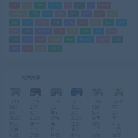
520
618
2025
Adobe
AI
PDF
ps
PS插件
Windows
下载
优化
剪辑
原创
变现
头条
实战
实操
小白
小红书
广告
引流
快手
抖音
搬运
摄影
教程
文案
无人直播
无脑
流量
游戏
滤镜
爆款
电商
直播
矩阵
短视频
网赚
蓝海项目
视频号
课程
赚钱
运营
闲鱼
零基础
相关推荐
（14
（10
（75
（15
（16
（62
103
209
11
511
928
79
期）
期）
期）
期）
期）
期）
2025
2024
蓝海
2025
淘宝
零一
最火
年一
项
主力
爆款
斗音
蓝海
个人
目，
资金
全店
点赞
项目
是如
抖音
解码
运营
全套