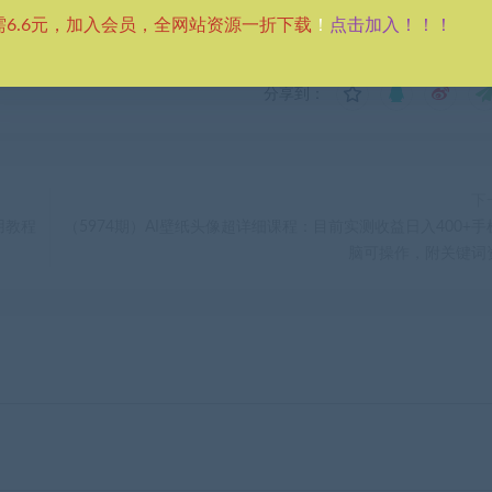
点击加入！！！
需6.6元，加入会员，全网站资源一折下载
！
分享到：
下
用教程
（5974期）AI壁纸头像超详细课程：目前实测收益日入400+手
脑可操作，附关键词