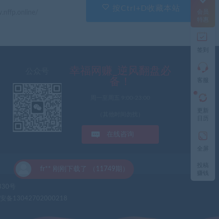
说
按Ctrl+D收藏本站
会员
.nffp.online/
出
特惠
您
的
需
签到
求
切
记
幸福网赚_逆风翻盘必
公众号
带
备！
客服
上
资
周一至周五 9:00-23:00
源
更新
连
（其他时间勿扰）
日历
接
与
在线咨询
问
题
全屏
投稿
11749期）
工
赚钱
作
时
330号
间:
备13042702000218
9:3
21: