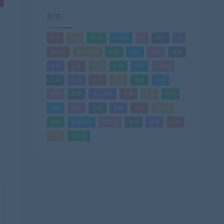
标签
520
618
2025
Adobe
AI
PDF
ps
PS插件
Windows
下载
优化
剪辑
原创
变现
头条
实战
实操
小白
小红书
广告
引流
快手
抖音
搬运
摄影
教程
文案
无人直播
无脑
流量
游戏
滤镜
爆款
电商
直播
矩阵
短视频
网赚
蓝海项目
视频号
课程
赚钱
运营
闲鱼
零基础