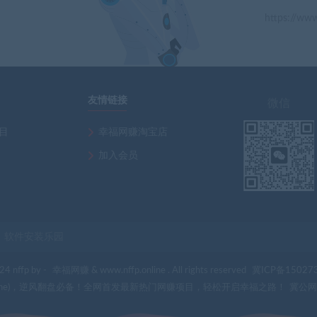
https://www
」
友情链接
微信
项目
幸福网赚淘宝店
加入会员
软件安装乐园
fr** 刚刚下载了 （
4 nffp by -
幸福网赚
& www.nffp.online . All rights reserved
冀ICP备15027
p.online)，逆风翻盘必备！全网首发最新热门网赚项目，轻松开启幸福之路！
冀公网安