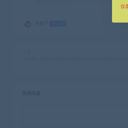
仅
大橙子
SVIP
上一篇
（5972期）外面卖128的大麦演唱会全自动定时抢票脚本+使
发表回复