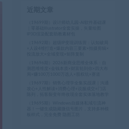
近期文章
（19699期）设计师幼儿园-AI软件基础课
｜零基础Illustrator全套实操，矢量绘图
IP3D渲染配套助教素材包
（19692期）超级IP变现训练营：认知破局
×人设4维打造×爆款内容三要素×拍摄剪辑×
投流放大×全域变现×矩阵复制
（19696期）2026新商业思维全体系：自
测思维维度×金钱本质×财富轮到你×四大布
局×赚100万1000万选人×股权坑×赛道
（19697期）销售心理学全集实战课｜沟通
攻心+人性解读+消费心理+说服成交+门店
陈列，拓客裂变年终收现全套实体落地教学
（19695期）Windows自媒体私域引流神
器！一键生成隐藏微信号图片，支持多种模
板样式，完全免费 隐图工坊