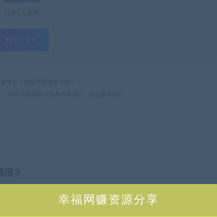
已有
0
人支付
支付查看
热门网赚项目，轻松开启幸福之路！
00+，小红书群聊禁言技术代开项目，适合新手操作
商用？
幸福网赚资源分享
供资源均只能用于参考学习用，请勿直接商用。若由于商用引起版
考 VIP介绍。