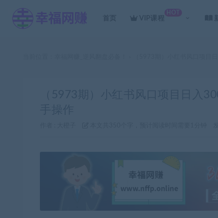
HOT
首页
VIP课程
当前位置：
幸福网赚_逆风翻盘必备！
（5973期）小红书风口项目
>
（5973期）小红书风口项目日入3
手操作
作者 :
大橙子
本文共350个字，预计阅读时间需要1分钟