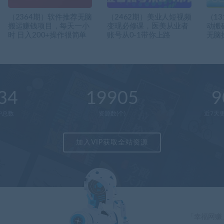
（2364期）软件推荐无脑
（2462期）美业人短视频
（1
搬运赚钱项目，每天一小
变现必修课，医美从业者
动搬
时 日入200+操作很简单
账号从0-1带你上路
无脑
34
19905
9
户总数
资源数(个)
近7天更
加入VIP获取全站资源
「幸福网赚