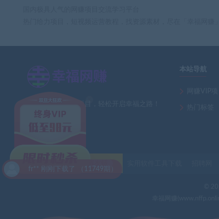
国内极具人气的网赚项目交流学习平台
热门给力项目，短视频运营教程，找资源素材，尽在「幸福网赚
本站导航
×
网赚VIP
全网最新热门网赚项目，轻松开启幸福之路！
热门标签
友情链接
自助申请友链
实用软件工具下载
招聘网
1749期）
© 202
幸福网赚(www.nff