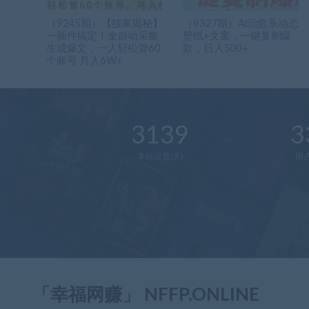
（9245期）【独家揭秘】
（9327期）AI治愈系动态
一插件搞定！全自动采集
壁纸+文案，一键复制爆
生成爆文，一人轻松管60
款，日入500+
个账号 月入6W+
3139
3
本站运营(天)
用
「幸福网赚」 NFFP.ONLINE