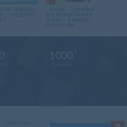
3164期）电脑游戏自
（9264期）三国野史翻译
砖，一天收益1000+
剪辑 英语翻译刷爆评论区
操作
条条爆款一条视频涨粉1
w+附888G素材
0
1000
新(个)
资源大小(GB)
在
线
客
服
直
」 逆风翻盘必备！
接