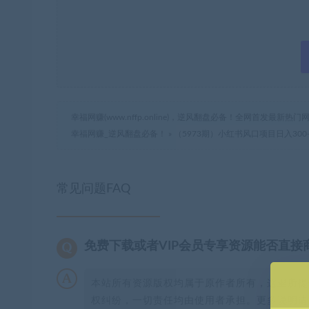
幸福网赚(www.nffp.online)，逆风翻盘必备！全网首发最新
幸福网赚_逆风翻盘必备！
»
（5973期）小红书风口项目日入3
常见问题FAQ
免费下载或者VIP会员专享资源能否直接
本站所有资源版权均属于原作者所有，这里所提
权纠纷，一切责任均由使用者承担。更多说明请参