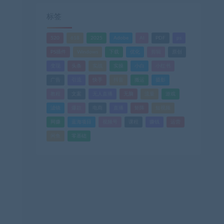
标签
520
618
2025
Adobe
AI
PDF
ps
PS插件
Windows
下载
优化
剪辑
原创
变现
头条
实战
实操
小白
小红书
广告
引流
快手
抖音
搬运
摄影
教程
文案
无人直播
无脑
流量
游戏
滤镜
爆款
电商
直播
矩阵
短视频
网赚
蓝海项目
视频号
课程
赚钱
运营
闲鱼
零基础