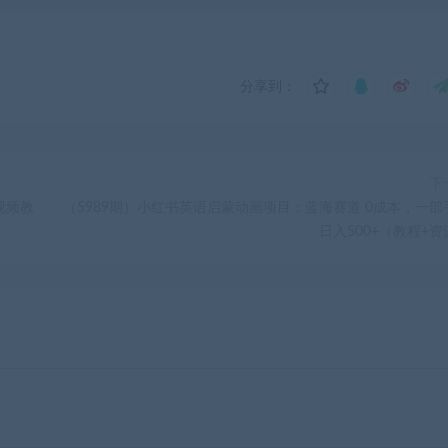
分享到：
下
视频教
（5989期）小红书英语启蒙动画项目：蓝海赛道 0成本，一部
日入500+（教程+资