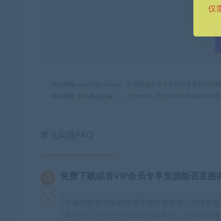
仅
幸福网赚(www.nffp.online)，逆风翻盘必备！全网首发最新
幸福网赚_逆风翻盘必备！
»
（5988期）抖音好物分享0基础30
常见问题FAQ
免费下载或者VIP会员专享资源能否直接
本站所有资源版权均属于原作者所有，这里所提
权纠纷，一切责任均由使用者承担。更多说明请参