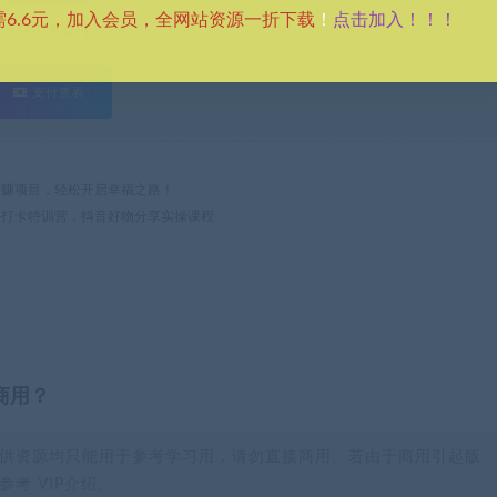
点击加入！！！
需6.6元，加入会员，全网站资源一折下载
！
已有
0
人支付
支付查看
热门网赚项目，轻松开启幸福之路！
天-打卡特训营，抖音好物分享实操课程
商用？
供资源均只能用于参考学习用，请勿直接商用。若由于商用引起版
考 VIP介绍。