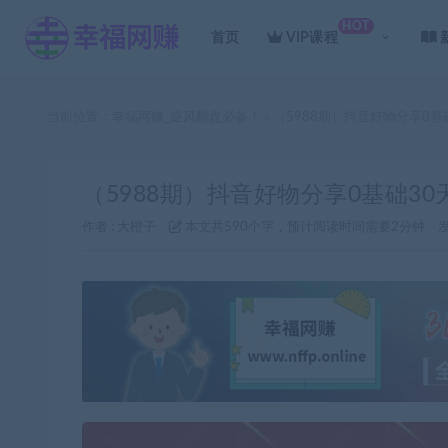
HOT
首页
VIP课程
当前位置：
幸福网赚_逆风翻盘必备！
（5988期）抖音好物分享0
>
（5988期）抖音好物分享0基础3
作者 :
大橙子
本文共590个字，预计阅读时间需要2分钟