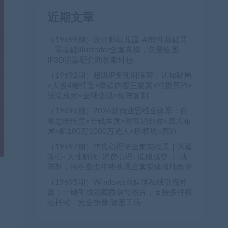
近期文章
（19699期）设计师幼儿园-AI软件基础课
｜零基础Illustrator全套实操，矢量绘图
IP3D渲染配套助教素材包
（19692期）超级IP变现训练营：认知破局
×人设4维打造×爆款内容三要素×拍摄剪辑×
投流放大×全域变现×矩阵复制
（19696期）2026新商业思维全体系：自
测思维维度×金钱本质×财富轮到你×四大布
局×赚100万1000万选人×股权坑×赛道
（19697期）销售心理学全集实战课｜沟通
攻心+人性解读+消费心理+说服成交+门店
陈列，拓客裂变年终收现全套实体落地教学
（19695期）Windows自媒体私域引流神
器！一键生成隐藏微信号图片，支持多种模
板样式，完全免费 隐图工坊