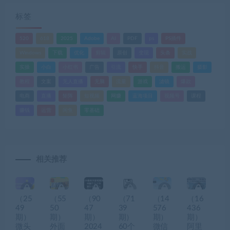
标签
520
618
2025
Adobe
AI
PDF
ps
PS插件
Windows
下载
优化
剪辑
原创
变现
头条
实战
实操
小白
小红书
广告
引流
快手
抖音
搬运
摄影
教程
文案
无人直播
无脑
流量
游戏
滤镜
爆款
电商
直播
矩阵
短视频
网赚
蓝海项目
视频号
课程
赚钱
运营
闲鱼
零基础
相关推荐
（25
（55
（90
（71
（14
（16
49
50
47
39
576
436
期）
期）
期）
期）
期）
期）
微头
外面
2024
60个
微信
阿里