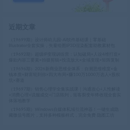
近期文章
（19699期）设计师幼儿园-AI软件基础课｜零基础
Illustrator全套实操，矢量绘图IP3D渲染配套助教素材包
（19692期）超级IP变现训练营：认知破局×人设4维打造×
爆款内容三要素×拍摄剪辑×投流放大×全域变现×矩阵复制
（19696期）2026新商业思维全体系：自测思维维度×金
钱本质×财富轮到你×四大布局×赚100万1000万选人×股权
坑×赛道
（19697期）销售心理学全集实战课｜沟通攻心+人性解读
+消费心理+说服成交+门店陈列，拓客裂变年终收现全套实
体落地教学
（19695期）Windows自媒体私域引流神器！一键生成隐
藏微信号图片，支持多种模板样式，完全免费 隐图工坊