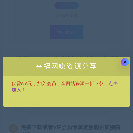
3.9积分
已有
0
人支付
支付查看
幸福网赚(www.nffp.online)，逆风翻盘必备！全网首发最新热门网
×
幸福网赚资源分享
赚项目，轻松开启幸福之路！
幸福网赚_逆风翻盘必备！
»
（5992期）外面收费1888国外流量
全自动挂机项目 单机日产10-30美元 (自动脚本+教程)
点击
仅需6.6元，加入会员，全网站资源一折下载
！
加入！！！
常见问题FAQ
免费下载或者VIP会员专享资源能否直接商