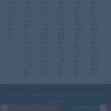
条副
收费
最新
视频
小程
铁军
业项
398
抖音
吸粉
序-2
销售
目训
的拼
短剧
10w
5年
管
练营
多多
推
＋，
最新
理：
2.0：
最新
广，
2023
教学
可落
单号
活赔
卡图
下半
日入
地的
30-5
项
文发
年全
1000
管理
0收
目，
视频
新流
+最
工具
益！
单号
直接
量密
新玩
+实
单次
无脑
码3D
法–
战案
净利
搬 百
美女
单部
例，
润10
分百
号新
手机
不能
0-30
不违
玩法
即可
拿业
0+
规 轻
（教
操
绩的
【仅
松月
程
作，
管理
揭
入1
+资
做
都在
秘】
W+
源）
就…
扯淡
© 2024 nffp by -
幸福网赚
& www.nffp.online . All rights reserved
冀ICP
备15027330号
幸福网赚(www.nffp.online)，逆风翻盘必备！全网首发最新热门网赚项目，
fr** 刚刚下载了 （13393期）
fr