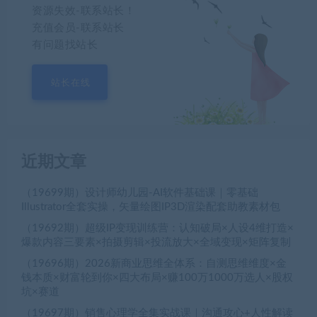
资源失效-联系站长！
充值会员-联系站长
有问题找站长
站长在线
近期文章
（19699期）设计师幼儿园-AI软件基础课｜零基础
Illustrator全套实操，矢量绘图IP3D渲染配套助教素材包
（19692期）超级IP变现训练营：认知破局×人设4维打造×
爆款内容三要素×拍摄剪辑×投流放大×全域变现×矩阵复制
（19696期）2026新商业思维全体系：自测思维维度×金
钱本质×财富轮到你×四大布局×赚100万1000万选人×股权
坑×赛道
（19697期）销售心理学全集实战课｜沟通攻心+人性解读