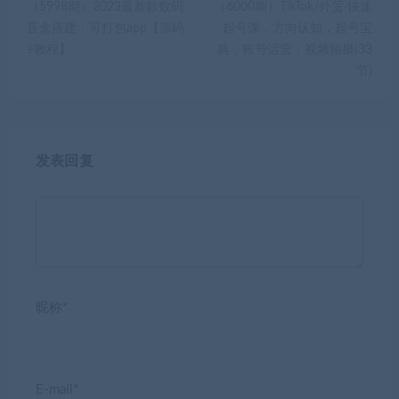
（5998期）2023最新款数码
（6000期）TikTok/外贸·快速
盲盒搭建，可打包app【源码
起号课，方向认知，起号宝
+教程】
典，账号运营，视频拍摄(33
节)
发表回复
昵称*
E-mail*