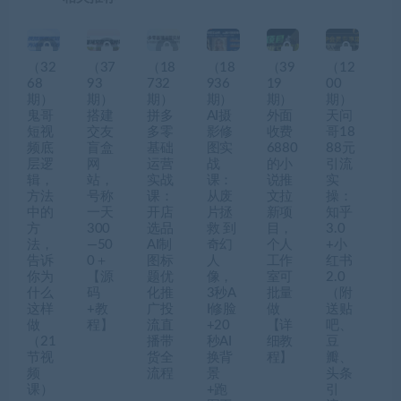
（32
（37
（18
（18
（39
（12
68
93
732
936
19
00
期）
期）
期）
期）
期）
期）
鬼哥
搭建
拼多
AI摄
外面
天问
短视
交友
多零
影修
收费
哥18
频底
盲盒
基础
图实
6880
88元
层逻
网
运营
战
的小
引流
辑，
站，
实战
课：
说推
实
方法
号称
课：
从废
文拉
操：
中的
一天
开店
片拯
新项
知乎
方
300
选品
救 到
目，
3.0
法，
—50
AI制
奇幻
个人
+小
告诉
0＋
图标
人
工作
红书
你为
【源
题优
像，
室可
2.0
什么
码
化推
3秒A
批量
（附
这样
+教
广投
I修脸
做
送贴
做
程】
流直
+20
【详
吧、
（21
播带
秒AI
细教
豆
节视
货全
换背
程】
瓣、
频
流程
景
头条
课）
+跑
引