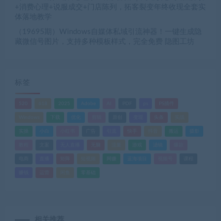
+消费心理+说服成交+门店陈列，拓客裂变年终收现全套实
体落地教学
（19695期）Windows自媒体私域引流神器！一键生成隐
藏微信号图片，支持多种模板样式，完全免费 隐图工坊
标签
520
618
2025
Adobe
AI
PDF
ps
PS插件
Windows
下载
优化
剪辑
原创
变现
头条
实战
实操
小白
小红书
广告
引流
快手
抖音
搬运
摄影
教程
文案
无人直播
无脑
流量
游戏
滤镜
爆款
电商
直播
矩阵
短视频
网赚
蓝海项目
视频号
课程
赚钱
运营
闲鱼
零基础
相关推荐