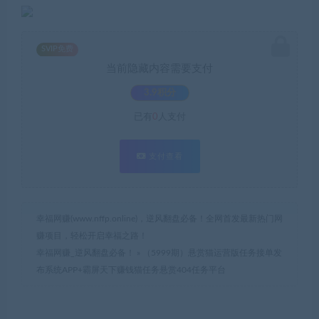
SVIP免费
当前隐藏内容需要支付
3.9积分
已有
0
人支付
支付查看
幸福网赚(www.nffp.online)，逆风翻盘必备！全网首发最新热门网
赚项目，轻松开启幸福之路！
幸福网赚_逆风翻盘必备！
»
（5999期）悬赏猫运营版任务接单发
布系统APP+霸屏天下赚钱猫任务悬赏404任务平台