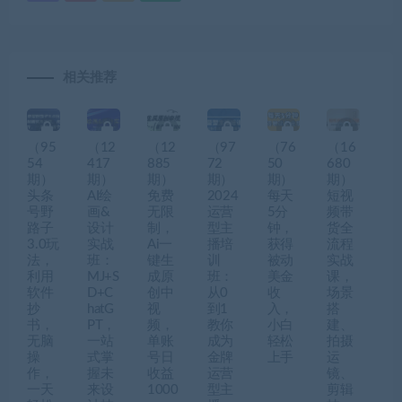
相关推荐
（95
（12
（12
（97
（76
（16
54
417
885
72
50
680
期）
期）
期）
期）
期）
期）
头条
AI绘
免费
2024
每天
短视
号野
画&
无限
运营
5分
频带
路子
设计
制，
型主
钟，
货全
3.0玩
实战
Ai一
播培
获得
流程
法，
班：
键生
训
被动
实战
利用
MJ+S
成原
班：
美金
课，
软件
D+C
创中
从0
收
场景
抄
hatG
视
到1
入，
搭
书，
PT，
频，
教你
小白
建、
无脑
一站
单账
成为
轻松
拍摄
操
式掌
号日
金牌
上手
运
作，
握未
收益
运营
镜、
一天
来设
1000
型主
剪辑