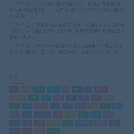
（19696期）2026新商业思维全体系：自测思维维度×金
钱本质×财富轮到你×四大布局×赚100万1000万选人×股权
坑×赛道
（19697期）销售心理学全集实战课｜沟通攻心+人性解读
+消费心理+说服成交+门店陈列，拓客裂变年终收现全套实
体落地教学
（19695期）Windows自媒体私域引流神器！一键生成隐
藏微信号图片，支持多种模板样式，完全免费 隐图工坊
标签
520
618
2025
Adobe
AI
PDF
ps
PS插件
Windows
下载
优化
剪辑
原创
变现
头条
实战
实操
小白
小红书
广告
引流
快手
抖音
搬运
摄影
教程
文案
无人直播
无脑
流量
游戏
滤镜
爆款
电商
直播
矩阵
短视频
网赚
蓝海项目
视频号
课程
赚钱
运营
闲鱼
零基础