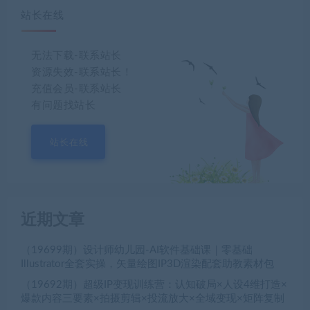
站长在线
无法下载-联系站长
资源失效-联系站长！
充值会员-联系站长
有问题找站长
站长在线
近期文章
（19699期）设计师幼儿园-AI软件基础课｜零基础
Illustrator全套实操，矢量绘图IP3D渲染配套助教素材包
（19692期）超级IP变现训练营：认知破局×人设4维打造×
爆款内容三要素×拍摄剪辑×投流放大×全域变现×矩阵复制