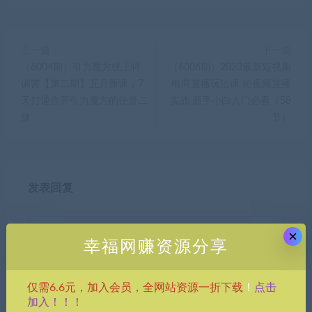
上一篇
下一篇
（6004期）引力魔方线上特
（6006期）2023最新短视频
训营【第二期】五月新课，7
电商直播玩法课 短视频直播
天打通你开引力魔方的任督二
实战 新手小白入门必看（58
脉
节）
发表回复
×
幸福网赚资源分享
点击
仅需6.6元，加入会员，全网站资源一折下载
！
加入！！！
昵称*