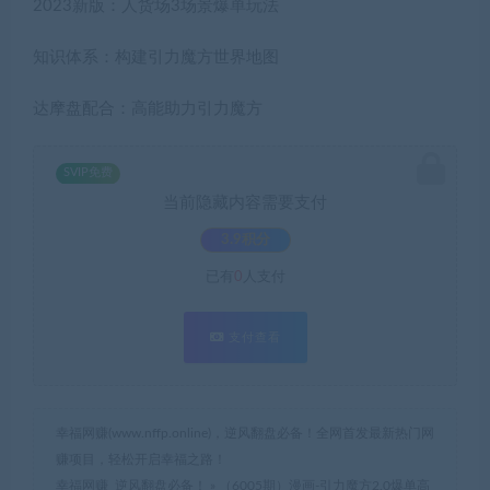
2023新版：人货场3场景爆单玩法
知识体系：构建引力魔方世界地图
达摩盘配合：高能助力引力魔方
SVIP免费
当前隐藏内容需要支付
3.9积分
已有
0
人支付
支付查看
幸福网赚(www.nffp.online)，逆风翻盘必备！全网首发最新热门网
赚项目，轻松开启幸福之路！
幸福网赚_逆风翻盘必备！
»
（6005期）漫画-引力魔方2.0爆单高