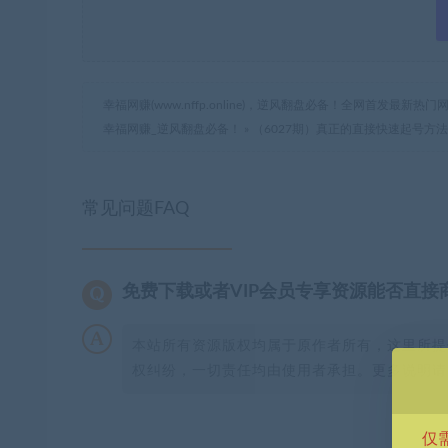
幸福网赚(www.nffp.online)，逆风翻盘必备！全网首发最新
幸福网赚_逆风翻盘必备！
»
（6027期）真正的直接快速起号方法
常见问题FAQ
免费下载或者VIP会员专享资源能否直接
本站所有资源版权均属于原作者所有，这里所提
权纠纷，一切责任均由使用者承担。更多说明请参
仅