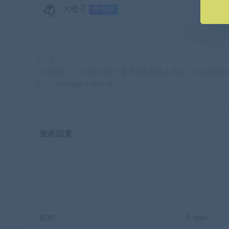
大橙子
SVIP
上一篇
（6026期）一天300-500！新手朋友极易上手的《小红书援
目》，绝对值得大家一试
发表回复
昵称*
E-mail*