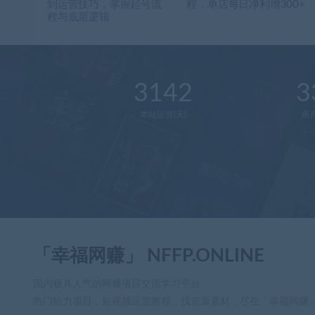
到运营技巧，掌握起号流
程，单店每日净利增300+
程与底层逻辑
3142
3
本站运营(天)
用
「幸福网赚」 NFFP.ONLINE
国内极具人气的网赚项目交流学习平台
热门给力项目，短视频运营教程，找资源素材，尽在「幸福网赚