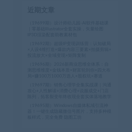
近期文章
（19699期）设计师幼儿园-AI软件基础课
｜零基础Illustrator全套实操，矢量绘图
IP3D渲染配套助教素材包
（19692期）超级IP变现训练营：认知破局
×人设4维打造×爆款内容三要素×拍摄剪辑×
投流放大×全域变现×矩阵复制
（19696期）2026新商业思维全体系：自
测思维维度×金钱本质×财富轮到你×四大布
局×赚100万1000万选人×股权坑×赛道
（19697期）销售心理学全集实战课｜沟通
攻心+人性解读+消费心理+说服成交+门店
陈列，拓客裂变年终收现全套实体落地教学
（19695期）Windows自媒体私域引流神
器！一键生成隐藏微信号图片，支持多种模
板样式，完全免费 隐图工坊