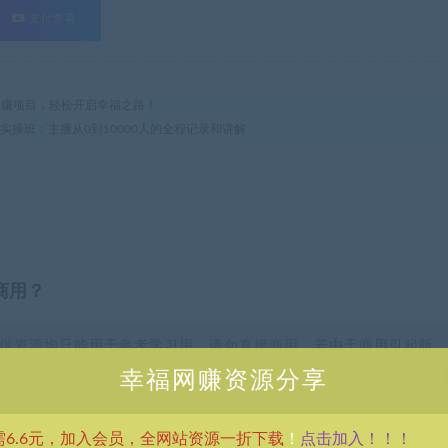
支付查看
热门网赚项目，轻松开启幸福之路！
实操班：主播从0到10000人的全程记录和讲解
商用？
供资源均只能用于参考学习用，请勿直接商用。若由于商用引起版
考 VIP介绍。
幸福网赚资源分享
点击加入！！！
需6.6元，加入会员，全网站资源一折下载
！