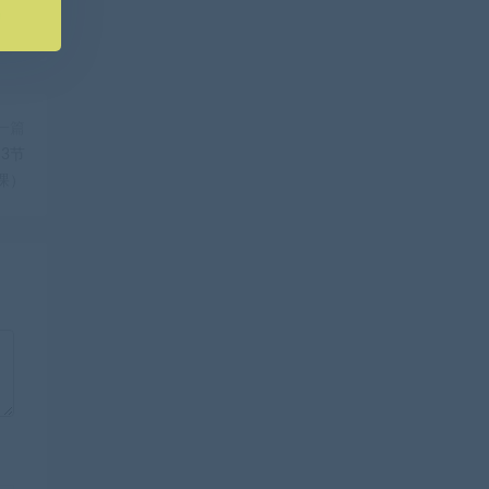
一篇
3节
课）