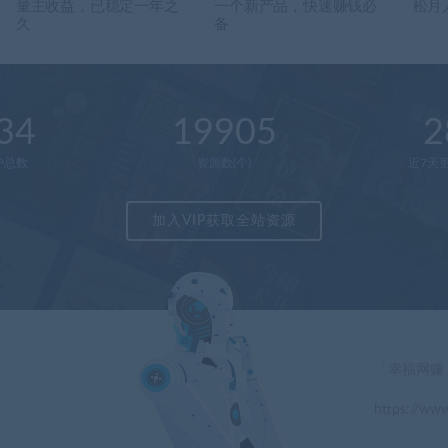
量主收益，已稳定一年之
一个新产品，快速赚钱必
松月
久
备
34
19905
2
户总数
资源数(个)
近7天更
加入VIP获取全站资源
「幸福网赚
https://www
」