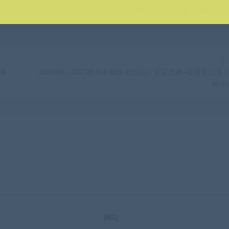
分享到：
下
助项
（6028期）2023拼多多爆款·新玩法：起店思路+直通车玩法（
精华
网站