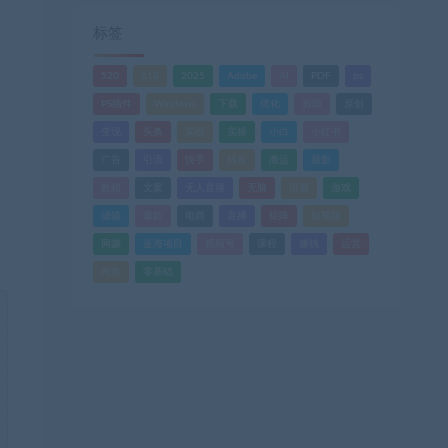
标签
520
618
2025
Adobe
AI
PDF
ps
PS插件
Windows
下载
优化
剪辑
原创
变现
头条
实战
实操
小白
小红书
广告
引流
快手
抖音
搬运
摄影
教程
文案
无人直播
无脑
流量
游戏
滤镜
爆款
电商
直播
矩阵
短视频
网赚
蓝海项目
视频号
课程
赚钱
运营
闲鱼
零基础