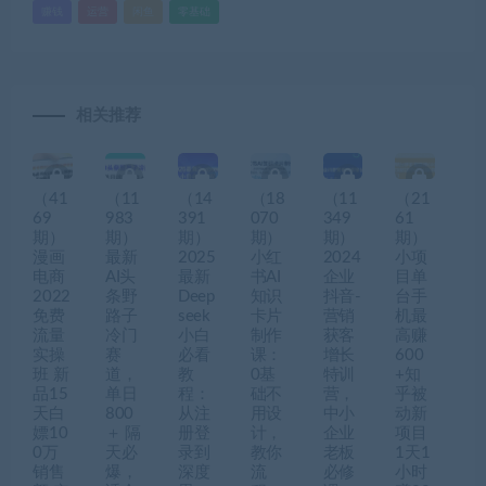
赚钱
运营
闲鱼
零基础
相关推荐
（41
（11
（14
（18
（11
（21
69
983
391
070
349
61
期）
期）
期）
期）
期）
期）
漫画
最新
2025
小红
2024
小项
电商
AI头
最新
书AI
企业
目单
2022
条野
Deep
知识
抖音-
台手
免费
路子
seek
卡片
营销
机最
流量
冷门
小白
制作
获客
高赚
实操
赛
必看
课：
增长
600
班 新
道，
教
0基
特训
+知
品15
单日
程：
础不
营，
乎被
天白
800
从注
用设
中小
动新
嫖10
＋ 隔
册登
计，
企业
项目
0万
天必
录到
教你
老板
1天1
销售
爆，
深度
流
必修
小时