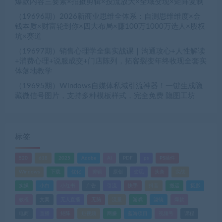
爆款内容三要素×拍摄剪辑×投流放大×全域变现×矩阵复制
（19696期）2026新商业思维全体系：自测思维维度×金
钱本质×财富轮到你×四大布局×赚100万1000万选人×股权
坑×赛道
（19697期）销售心理学全集实战课｜沟通攻心+人性解读
+消费心理+说服成交+门店陈列，拓客裂变年终收现全套实
体落地教学
（19695期）Windows自媒体私域引流神器！一键生成隐
藏微信号图片，支持多种模板样式，完全免费 隐图工坊
标签
520
618
2025
Adobe
AI
PDF
ps
PS插件
Windows
下载
优化
剪辑
原创
变现
头条
实战
实操
小白
小红书
广告
引流
快手
抖音
搬运
摄影
教程
文案
无人直播
无脑
流量
游戏
滤镜
爆款
电商
直播
矩阵
短视频
网赚
蓝海项目
视频号
课程