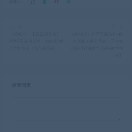
分享到：
上一篇
下一篇
（6046期）【2023最新版】
（6048期）外面卖888很火的
新手7天·快速起号：dou+投放
滴滴掘金项目 号称一天收益
运营实操课（40节视频课）
500+【详细文字步骤+教学视
频】
发表回复