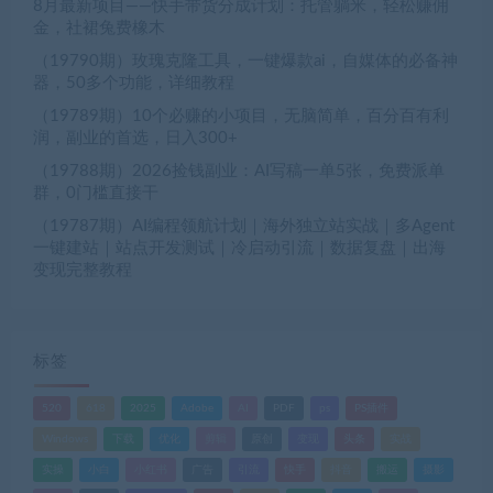
8月最新项目——快手带货分成计划：托管躺米，轻松赚佣
金，社裙兔费橡木
（19790期）玫瑰克隆工具，一键爆款ai，自媒体的必备神
器，50多个功能，详细教程
（19789期）10个必赚的小项目，无脑简单，百分百有利
润，副业的首选，日入300+
（19788期）2026捡钱副业：AI写稿一单5张，免费派单
群，0门槛直接干
（19787期）AI编程领航计划｜海外独立站实战｜多Agent
一键建站｜站点开发测试｜冷启动引流｜数据复盘｜出海
变现完整教程
标签
520
618
2025
Adobe
AI
PDF
ps
PS插件
Windows
下载
优化
剪辑
原创
变现
头条
实战
实操
小白
小红书
广告
引流
快手
抖音
搬运
摄影