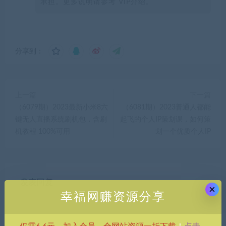
承担。更多说明请参考 VIP介绍。
分享到：
上一篇
下一篇
（6079期）2023最新小米8六
（6081期）2023普通人都能
键无人直播系统刷机包，含刷
起飞的个人IP策划课，如何策
机教程 100%可用
划一个优质个人IP
发表回复
×
幸福网赚资源分享