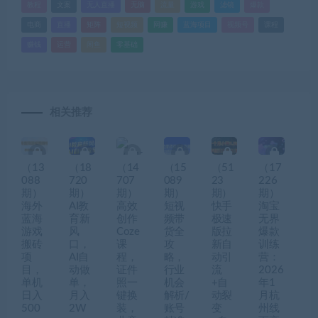
教程
文案
无人直播
无脑
流量
游戏
滤镜
爆款
电商
直播
矩阵
短视频
网赚
蓝海项目
视频号
课程
赚钱
运营
闲鱼
零基础
相关推荐
（13
（18
（14
（15
（51
（17
088
720
707
089
23
226
期）
期）
期）
期）
期）
期）
海外
AI教
高效
短视
快手
淘宝
蓝海
育新
创作
频带
极速
无界
游戏
风
Coze
货全
版拉
爆款
搬砖
口，
课
攻
新自
训练
项
AI自
程，
略，
动引
营：
目，
动做
证件
行业
流
2026
单机
单，
照一
机会
+自
年1
日入
月入
键换
解析/
动裂
月杭
500
2W
装，
账号
变
州线