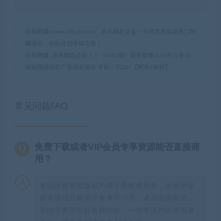
幸福网赚(www.nffp.online)，逆风翻盘必备！全网首发最新热门网
赚项目，轻松开启幸福之路！
幸福网赚_逆风翻盘必备！
»
（6080期）最新版懒人16平台多功
能短视频挂机广告掘金项目 单机一天20+【脚本+教程】
常见问题FAQ
免费下载或者VIP会员专享资源能否直接商
用？
本站所有资源版权均属于原作者所有，这里所提
供资源均只能用于参考学习用，请勿直接商用。
若由于商用引起版权纠纷，一切责任均由使用者