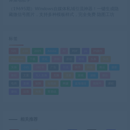
体落地教学
（19695期）Windows自媒体私域引流神器！一键生成隐
藏微信号图片，支持多种模板样式，完全免费 隐图工坊
标签
520
618
2025
Adobe
AI
PDF
ps
PS插件
Windows
下载
优化
剪辑
原创
变现
头条
实战
实操
小白
小红书
广告
引流
快手
抖音
搬运
摄影
教程
文案
无人直播
无脑
流量
游戏
滤镜
爆款
电商
直播
矩阵
短视频
网赚
蓝海项目
视频号
课程
赚钱
运营
闲鱼
零基础
相关推荐