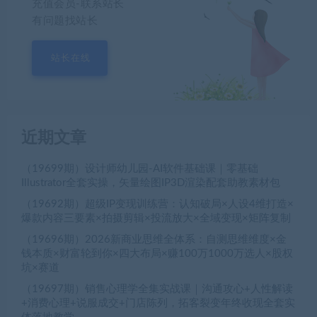
充值会员-联系站长
有问题找站长
站长在线
近期文章
（19699期）设计师幼儿园-AI软件基础课｜零基础
Illustrator全套实操，矢量绘图IP3D渲染配套助教素材包
（19692期）超级IP变现训练营：认知破局×人设4维打造×
爆款内容三要素×拍摄剪辑×投流放大×全域变现×矩阵复制
（19696期）2026新商业思维全体系：自测思维维度×金
钱本质×财富轮到你×四大布局×赚100万1000万选人×股权
坑×赛道
（19697期）销售心理学全集实战课｜沟通攻心+人性解读
+消费心理+说服成交+门店陈列，拓客裂变年终收现全套实