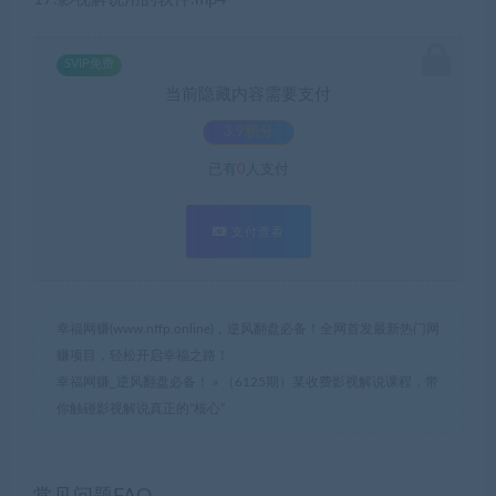
SVIP免费
当前隐藏内容需要支付
3.9积分
已有
0
人支付
支付查看
幸福网赚(www.nffp.online)，逆风翻盘必备！全网首发最新热门网
赚项目，轻松开启幸福之路！
幸福网赚_逆风翻盘必备！
»
（6125期）某收费影视解说课程，带
你触碰影视解说真正的“核心”