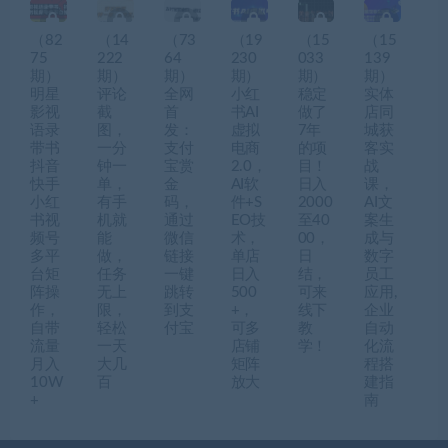
（82
（14
（73
（19
（15
（15
75
222
64
230
033
139
期）
期）
期）
期）
期）
期）
明星
评论
全网
小红
稳定
实体
影视
截
首
书AI
做了
店同
语录
图，
发：
虚拟
7年
城获
带书
一分
支付
电商
的项
客实
抖音
钟一
宝赏
2.0，
目！
战
快手
单，
金
AI软
日入
课，
小红
有手
码，
件+S
2000
AI文
书视
机就
通过
EO技
至40
案生
频号
能
微信
术，
00，
成与
多平
做，
链接
单店
日
数字
台矩
任务
一键
日入
结，
员工
阵操
无上
跳转
500
可来
应用,
作，
限，
到支
+，
线下
企业
自带
轻松
付宝
可多
教
自动
流量
一天
店铺
学！
化流
月入
大几
矩阵
程搭
10W
百
放大
建指
+
南