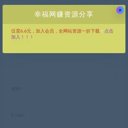
像签名设计半无人直播项目
流系统实操课，同城引流生意
×
幸福网赚资源分享
（教程+素材+直播话术）
的底层逻辑（31节视频课）
点击
仅需6.6元，加入会员，全网站资源一折下载
！
加入！！！
发表回复
昵称*
E-mail*