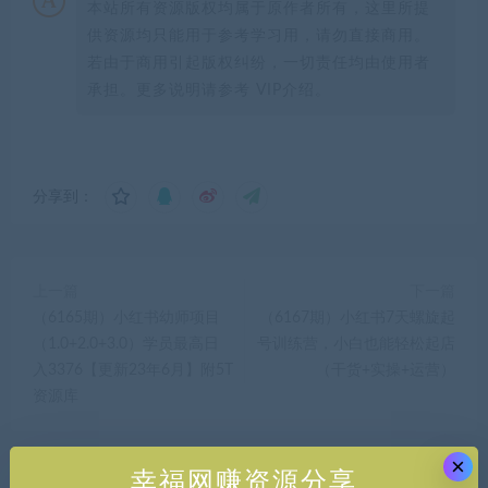
本站所有资源版权均属于原作者所有，这里所提
供资源均只能用于参考学习用，请勿直接商用。
若由于商用引起版权纠纷，一切责任均由使用者
承担。更多说明请参考 VIP介绍。
分享到：
上一篇
下一篇
（6165期）小红书幼师项目
（6167期）小红书7天螺旋起
（1.0+2.0+3.0）学员最高日
号训练营，小白也能轻松起店
入3376【更新23年6月】附5T
（干货+实操+运营）
资源库
×
幸福网赚资源分享