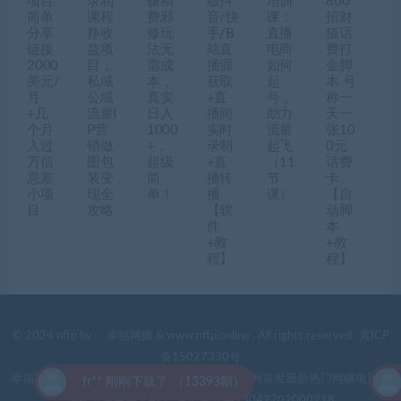
项目
录制
赚稿
版抖
培训
800
简单
课程
费邪
音/快
课：
招财
分享
挣收
修玩
手/B
直播
猫话
链接
益项
法无
站直
电商
费打
2000
目，
需成
播源
如何
金脚
美元/
私域
本，
获取
起
本 号
月
公域
真实
+直
号，
称一
+几
流量I
日入
播间
助力
天一
个月
P营
1000
实时
流量
张10
入过
销做
+，
录制
起飞
0元
万信
图包
超级
+直
（11
话费
息差
装变
简
播转
节
卡
小项
现全
单！
播
课）
【自
目
攻略
【软
动脚
件
本
+教
+教
程】
程】
© 2024 nffp by -
幸福网赚
& www.nffp.online . All rights reserved
冀ICP
备15027330号
幸福网赚(www.nffp.online)，逆风翻盘必备！全网首发最新热门网赚项目，
fr** 刚刚下载了 （13393期）
轻松开启幸福之路！
冀公网安备13042702000218