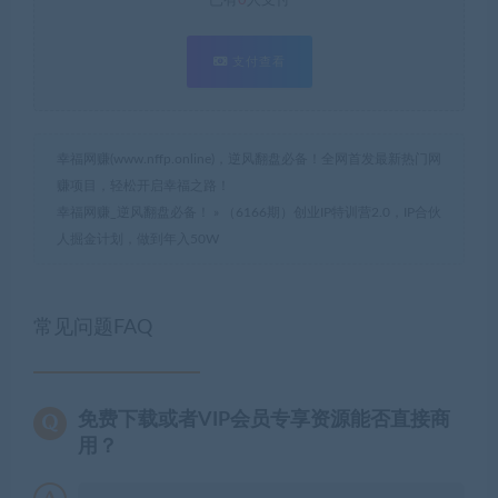
已有
0
人支付
支付查看
幸福网赚(www.nffp.online)，逆风翻盘必备！全网首发最新热门网
赚项目，轻松开启幸福之路！
幸福网赚_逆风翻盘必备！
»
（6166期）创业IP特训营2.0，IP合伙
人掘金计划，做到年入50W
常见问题FAQ
免费下载或者VIP会员专享资源能否直接商
用？