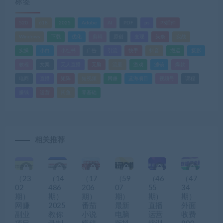
标签
520
618
2025
Adobe
AI
PDF
ps
PS插件
Windows
下载
优化
剪辑
原创
变现
头条
实战
实操
小白
小红书
广告
引流
快手
抖音
搬运
摄影
教程
文案
无人直播
无脑
流量
游戏
滤镜
爆款
电商
直播
矩阵
短视频
网赚
蓝海项目
视频号
课程
赚钱
运营
闲鱼
零基础
相关推荐
（23
（14
（17
（59
（46
（47
02
486
206
07
55
34
期）
期）
期）
期）
期）
期）
网赚
2025
番茄
最新
直播
外面
副业
教你
小说
电脑
运营
收费