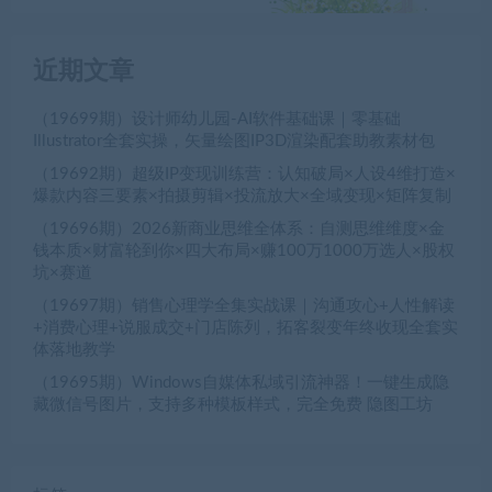
近期文章
（19699期）设计师幼儿园-AI软件基础课｜零基础
Illustrator全套实操，矢量绘图IP3D渲染配套助教素材包
（19692期）超级IP变现训练营：认知破局×人设4维打造×
爆款内容三要素×拍摄剪辑×投流放大×全域变现×矩阵复制
（19696期）2026新商业思维全体系：自测思维维度×金
钱本质×财富轮到你×四大布局×赚100万1000万选人×股权
坑×赛道
（19697期）销售心理学全集实战课｜沟通攻心+人性解读
+消费心理+说服成交+门店陈列，拓客裂变年终收现全套实
体落地教学
（19695期）Windows自媒体私域引流神器！一键生成隐
藏微信号图片，支持多种模板样式，完全免费 隐图工坊