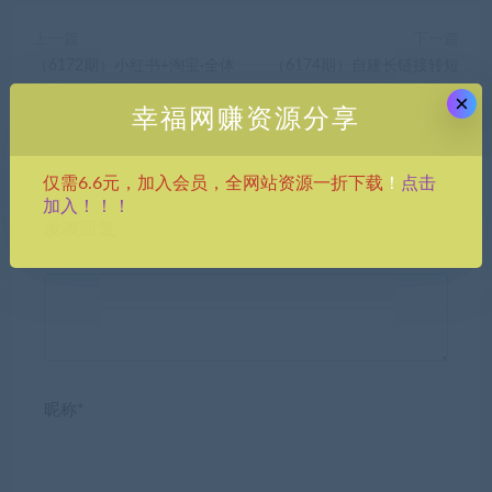
上一篇
下一篇
（6172期）小红书+淘宝·全体
（6174期）自建长链接转短
系打造，流程超详细拆解分析
链接，域名url跳转，微信网址
×
幸福网赚资源分享
设计，82节实战课程！
防黑，视频教程手把手教你
点击
仅需6.6元，加入会员，全网站资源一折下载
！
加入！！！
发表回复
昵称*