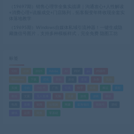
（19697期）销售心理学全集实战课｜沟通攻心+人性解读
+消费心理+说服成交+门店陈列，拓客裂变年终收现全套实
体落地教学
（19695期）Windows自媒体私域引流神器！一键生成隐
藏微信号图片，支持多种模板样式，完全免费 隐图工坊
标签
520
618
2025
Adobe
AI
PDF
ps
PS插件
Windows
下载
优化
剪辑
原创
变现
头条
实战
实操
小白
小红书
广告
引流
快手
抖音
搬运
摄影
教程
文案
无人直播
无脑
流量
游戏
滤镜
爆款
电商
直播
矩阵
短视频
网赚
蓝海项目
视频号
课程
赚钱
运营
闲鱼
零基础