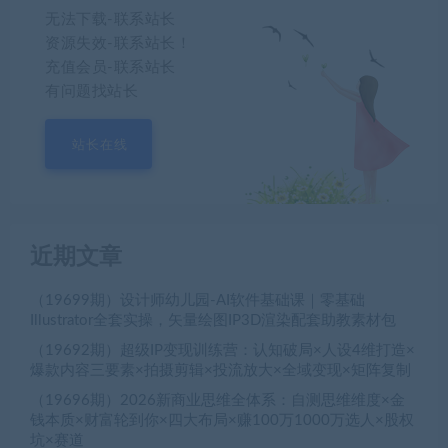
无法下载-联系站长
资源失效-联系站长！
充值会员-联系站长
有问题找站长
站长在线
近期文章
（19699期）设计师幼儿园-AI软件基础课｜零基础
Illustrator全套实操，矢量绘图IP3D渲染配套助教素材包
（19692期）超级IP变现训练营：认知破局×人设4维打造×
爆款内容三要素×拍摄剪辑×投流放大×全域变现×矩阵复制
（19696期）2026新商业思维全体系：自测思维维度×金
钱本质×财富轮到你×四大布局×赚100万1000万选人×股权
坑×赛道