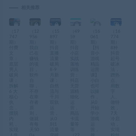
相关推荐
（17
（12
（15
（49
（16
（16
747
956
897
59
061
774
期）
期）
期）
期）
期）
期）
付费
我自
抖音
抖音
【抖
8种
文
己在
直播
小店
音小
抖音
章：
赚钱
流量
实战
游戏
起号
底层
的项
破局
落地
精品
破冰
男人
目，
8-9
训练
运营
法，
破局
软件
月新
营：
课】
蹭热
课：
自
课：
抖店
小白
点、
拆解
聊，
自然
无货
也可
用数
6 大
不存
流与
源精
以操
字
核心
在幸
千川
细化
作，
人、
执
存者
双轨
运
从0
做特
念，
原
运
营，
开始
效，
摆脱
则，
营，
商品
学小
7天
内
做就
从0
卡流
游戏
冷启
耗，
有每
到1
量等
运
动，
实现
天50
流量
等
营，
实现
人生
0+
突破
（22
操
粉丝