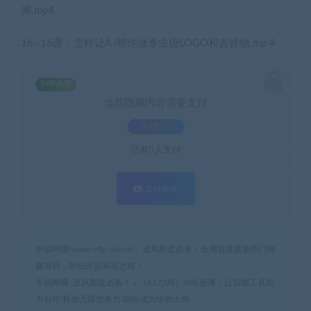
师.mp4
16.-16课：怎样让A I帮你做专业级LOGO和吉祥物.mp 4
SVIP免费
当前隐藏内容需要支付
3.9积分
已有
0
人支付
支付查看
幸福网赚(www.nffp.online)，逆风翻盘必备！全网首发最新热门网
赚项目，轻松开启幸福之路！
幸福网赚_逆风翻盘必备！
»
（6173期）AI绘画课：让智能工具助
力创作 释放无限想象力 助你成为绘画大师