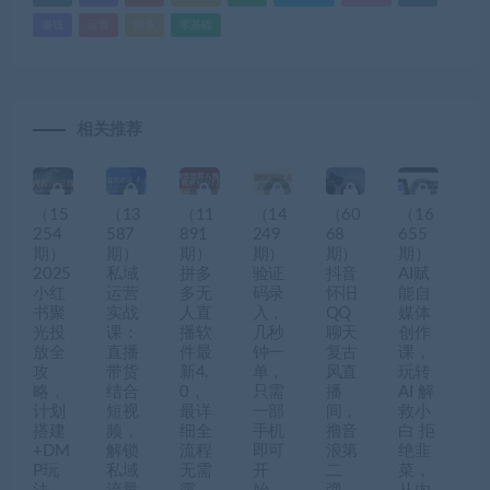
赚钱
运营
闲鱼
零基础
相关推荐
（15
（13
（11
（14
（60
（16
254
587
891
249
68
655
期）
期）
期）
期）
期）
期）
2025
私域
拼多
验证
抖音
AI赋
小红
运营
多无
码录
怀旧
能自
书聚
实战
人直
入，
QQ
媒体
光投
课：
播软
几秒
聊天
创作
放全
直播
件最
钟一
复古
课，
攻
带货
新4.
单，
风直
玩转
略，
结合
0，
只需
播
AI 解
计划
短视
最详
一部
间，
救小
搭建
频，
细全
手机
撸音
白 拒
+DM
解锁
流程
即可
浪第
绝韭
P玩
私域
无需
开
二
菜，