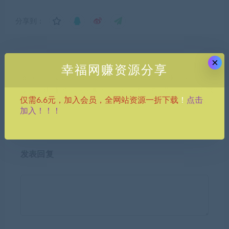
分享到：
×
上一篇
下一篇
幸福网赚资源分享
（6194期）某影视解说-收费
（6196期）老板必学：月销-
特训营，0基础也能快速掌握
百万的直播带货玩法，从亏钱
点击
仅需6.6元，加入会员，全网站资源一折下载
！
（剪辑+运营+变现全流程）
到月入50万，听这门就够了
加入！！！
发表回复