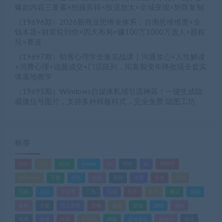
爆款内容三要素×拍摄剪辑×投流放大×全域变现×矩阵复制
（19696期）2026新商业思维全体系：自测思维维度×金
钱本质×财富轮到你×四大布局×赚100万1000万选人×股权
坑×赛道
（19697期）销售心理学全集实战课｜沟通攻心+人性解读
+消费心理+说服成交+门店陈列，拓客裂变年终收现全套实
体落地教学
（19695期）Windows自媒体私域引流神器！一键生成隐
藏微信号图片，支持多种模板样式，完全免费 隐图工坊
标签
520
618
2025
Adobe
AI
PDF
ps
PS插件
Windows
下载
优化
剪辑
原创
变现
头条
实战
实操
小白
小红书
广告
引流
快手
抖音
搬运
摄影
教程
文案
无人直播
无脑
流量
游戏
滤镜
爆款
电商
直播
矩阵
短视频
网赚
蓝海项目
视频号
课程