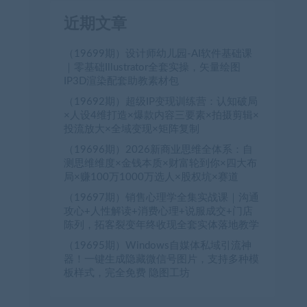
近期文章
（19699期）设计师幼儿园-AI软件基础课
｜零基础Illustrator全套实操，矢量绘图
IP3D渲染配套助教素材包
（19692期）超级IP变现训练营：认知破局
×人设4维打造×爆款内容三要素×拍摄剪辑×
投流放大×全域变现×矩阵复制
（19696期）2026新商业思维全体系：自
测思维维度×金钱本质×财富轮到你×四大布
局×赚100万1000万选人×股权坑×赛道
（19697期）销售心理学全集实战课｜沟通
攻心+人性解读+消费心理+说服成交+门店
陈列，拓客裂变年终收现全套实体落地教学
（19695期）Windows自媒体私域引流神
器！一键生成隐藏微信号图片，支持多种模
板样式，完全免费 隐图工坊