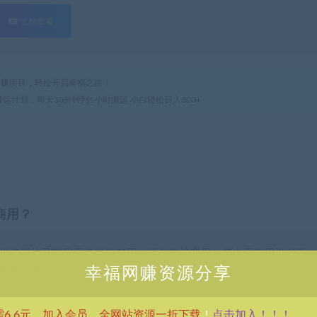
支付查看
热门网赚项目，轻松开启幸福之路！
搬运计划，每天30分钟到1小时搬运 小白轻松日入300+
商用？
供资源均只能用于参考学习用，请勿直接商用。若由于商用引起版
幸福网赚资源分享
考 VIP介绍。
点击加入！！！
需6.6元，加入会员，全网站资源一折下载
！