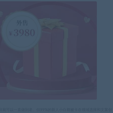
目就可以一直做到老。但99%的新人小白都被卡在领域选择和文案创