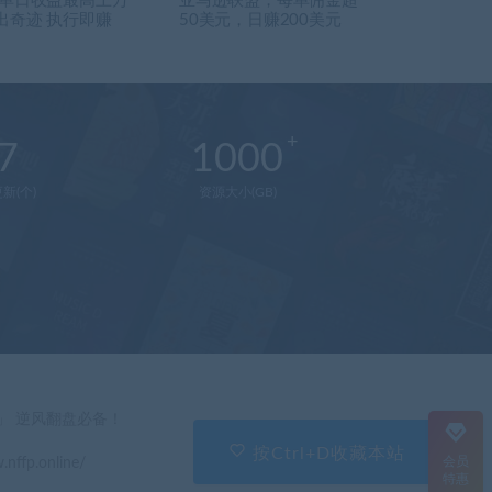
 单日收益最高上万
亚马逊联盟，每单佣金超
出奇迹 执行即赚
50美元，日赚200美元
7
1000
新(个)
资源大小(GB)
在
线
客
服
直
」 逆风翻盘必备！
接
说
按Ctrl+D收藏本站
会员
.nffp.online/
出
特惠
您