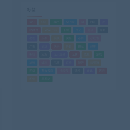
标签
只
520
618
2025
Adobe
AI
PDF
ps
PS插件
Windows
下载
优化
剪辑
原创
变现
头条
实战
实操
小白
小红书
广告
引流
快手
抖音
搬运
摄影
教程
文案
无人直播
无脑
流量
游戏
滤镜
爆款
电商
直播
矩阵
短视频
网赚
蓝海项目
视频号
课程
赚钱
运营
闲鱼
零基础