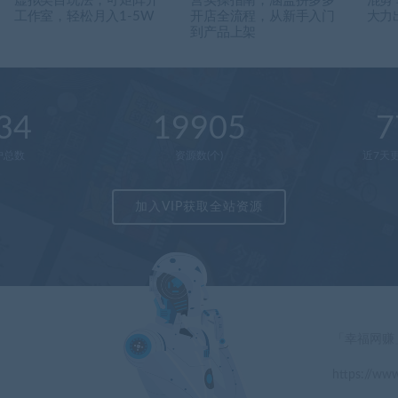
虚拟类目玩法，可矩阵开
营实操指南，涵盖拼多多
混剪
工作室，轻松月入1-5W
开店全流程，从新手入门
大力
到产品上架
34
19905
7
户总数
资源数(个)
近7天更
加入VIP获取全站资源
「幸福网赚
https://www
」