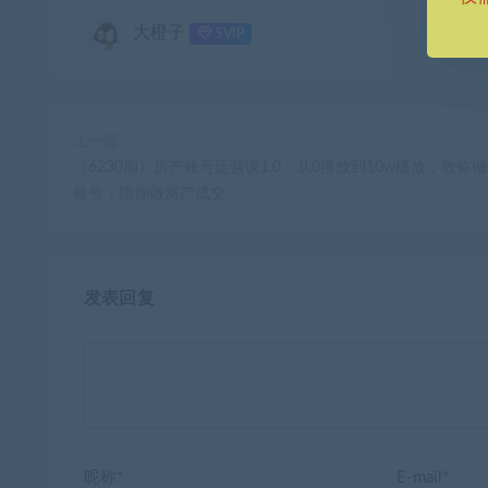
大橙子
SVIP
上一篇
（6230期）房产账号运营课1.0：从0播放到10w播放，教你
账号，陪你做房产成交
发表回复
昵称*
E-mail*