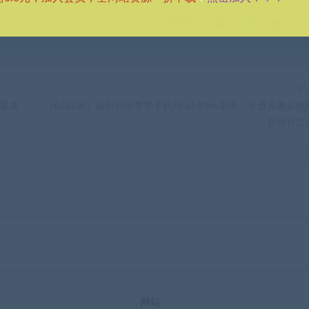
分享到：
下
做垂直
（6232期）最新利用苹果手机/ipad 的ios系统，卡道具搬短视
百分百过
网站