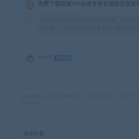
免费下载或者VIP会员专享资源能否直接
本站所有资源版权均属于原作者所有，这里所提
权纠纷，一切责任均由使用者承担。更多说明请参
大橙子
SVIP
上一篇
（6244期）老王的2023随心推+千川投放心得分享（含3个月
疑）59节
发表回复