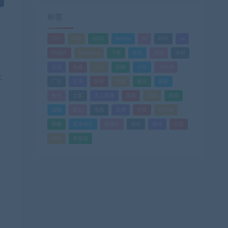
标签
520
618
2025
Adobe
AI
PDF
ps
PS插件
Windows
下载
优化
剪辑
原创
变现
头条
实战
实操
小白
小红书
不
广告
引流
快手
抖音
搬运
摄影
教程
文案
无人直播
无脑
流量
游戏
滤镜
爆款
电商
直播
矩阵
短视频
网赚
蓝海项目
视频号
课程
赚钱
运营
闲鱼
零基础