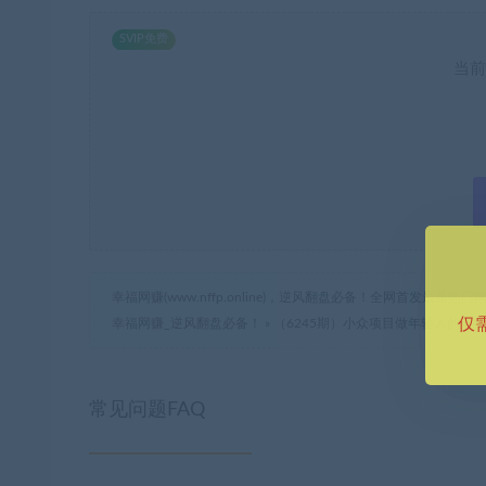
SVIP免费
当前
幸福网赚(www.nffp.online)，逆风翻盘必备！全网首发最新
仅
幸福网赚_逆风翻盘必备！
»
（6245期）小众项目做年轻人的虚
常见问题FAQ