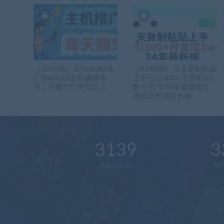
（3965期）在Youtube推
（9764期）三天复制粘贴
广Bluehost主机赚钱项
上手日引300+月变现5位
目，日赚195美元以上
数 小红书24年最新细分
虚拟资料项目拆解
3139
3
本站运营(天)
用