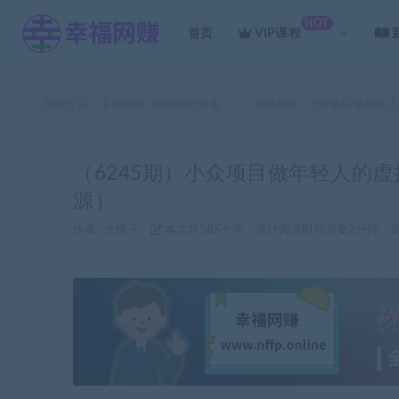
HOT
首页
VIP课程
当前位置：
幸福网赚_逆风翻盘必备！
（6245期）小众项目做年轻
>
（6245期）小众项目做年轻人的
源）
作者 :
大橙子
本文共585个字，预计阅读时间需要2分钟