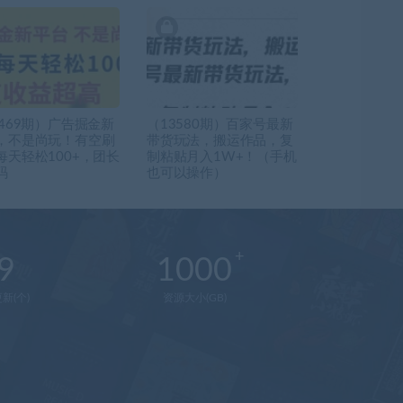
1469期）广告掘金新
（13580期）百家号最新
，不是尚玩！有空刷
带货玩法，搬运作品，复
每天轻松100+，团长
制粘贴月入1W+！（手机
码
也可以操作）
9
1000
新(个)
资源大小(GB)
在
线
客