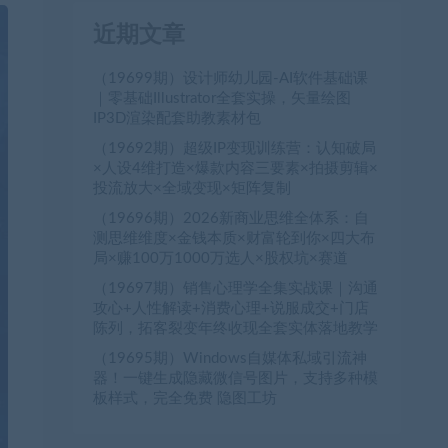
近期文章
（19699期）设计师幼儿园-AI软件基础课
｜零基础Illustrator全套实操，矢量绘图
IP3D渲染配套助教素材包
（19692期）超级IP变现训练营：认知破局
×人设4维打造×爆款内容三要素×拍摄剪辑×
投流放大×全域变现×矩阵复制
（19696期）2026新商业思维全体系：自
测思维维度×金钱本质×财富轮到你×四大布
局×赚100万1000万选人×股权坑×赛道
（19697期）销售心理学全集实战课｜沟通
攻心+人性解读+消费心理+说服成交+门店
陈列，拓客裂变年终收现全套实体落地教学
（19695期）Windows自媒体私域引流神
器！一键生成隐藏微信号图片，支持多种模
板样式，完全免费 隐图工坊