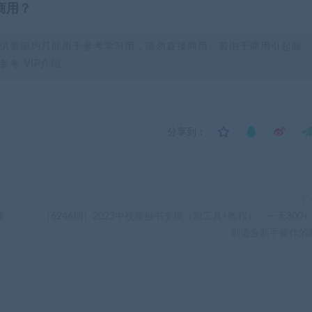
商用？
供资源均只能用于参考学习用，请勿直接商用。若由于商用引起版
考 VIP介绍。
分享到：
下
答
（6246期）2023中视频抄书变现（附工具+教程），一天300+
别适合新手操作的