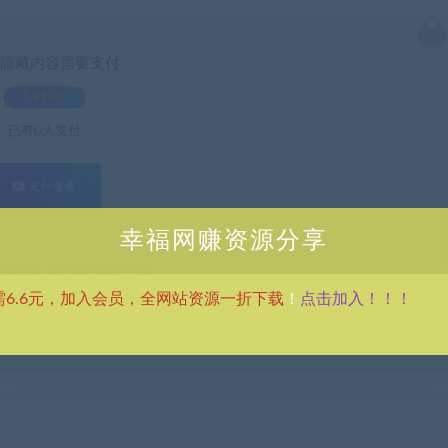
隐藏内容需要支付
3.9积分
已有
0
人支付
支付查看
幸福网赚资源分享
热门网赚项目，轻松开启幸福之路！
点击加入！！！
需6.6元，加入会员，全网站资源一折下载
！
拟资源生意-恋爱秘籍变现方法（教程+资源）