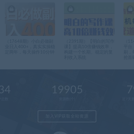
（17648期）小白必做副
（2391期）【明白的写作
（1
业日入400+，真实实操稳
课】提高10倍赚钱效率，
平台
定两年，每天操作10分钟
构建一个长期、稳定的复
刷，
利收入系统
抢首
34
19905
7
户总数
资源数(个)
近7天更
加入VIP获取全站资源