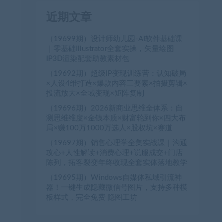
近期文章
（19699期）设计师幼儿园-AI软件基础课
｜零基础Illustrator全套实操，矢量绘图
IP3D渲染配套助教素材包
（19692期）超级IP变现训练营：认知破局
×人设4维打造×爆款内容三要素×拍摄剪辑×
投流放大×全域变现×矩阵复制
（19696期）2026新商业思维全体系：自
测思维维度×金钱本质×财富轮到你×四大布
局×赚100万1000万选人×股权坑×赛道
（19697期）销售心理学全集实战课｜沟通
攻心+人性解读+消费心理+说服成交+门店
陈列，拓客裂变年终收现全套实体落地教学
（19695期）Windows自媒体私域引流神
器！一键生成隐藏微信号图片，支持多种模
板样式，完全免费 隐图工坊