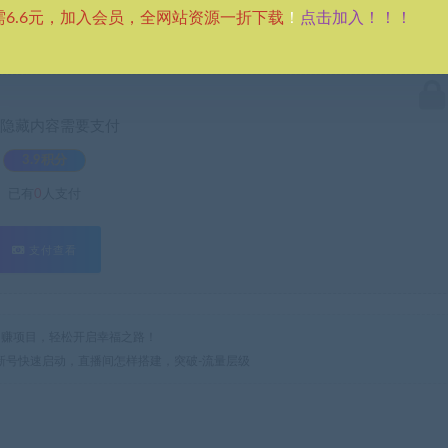
点击加入！！！
需6.6元，加入会员，全网站资源一折下载
！
隐藏内容需要支付
3.9积分
已有
0
人支付
支付查看
热门网赚项目，轻松开启幸福之路！
：新号快速启动，直播间怎样搭建，突破-流量层级