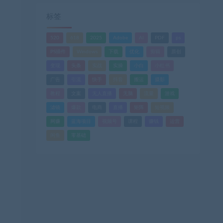
标签
520
618
2025
Adobe
AI
PDF
ps
PS插件
Windows
下载
优化
剪辑
原创
变现
头条
实战
实操
小白
小红书
广告
引流
快手
抖音
搬运
摄影
教程
文案
无人直播
无脑
流量
游戏
滤镜
爆款
电商
直播
矩阵
短视频
网赚
蓝海项目
视频号
课程
赚钱
运营
闲鱼
零基础