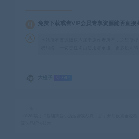
免费下载或者VIP会员专享资源能否直接
本站所有资源版权均属于原作者所有，这里所提
权纠纷，一切责任均由使用者承担。更多说明请参
大橙子
SVIP
上一篇
（6260期）0基础抖音小店运营实战课，新手开店设置全流程
流选品玩法技术