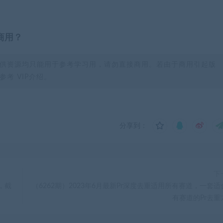
商用？
供资源均只能用于参考学习用，请勿直接商用。若由于商用引起版
考 VIP介绍。
分享到：
下
，截
（6262期）2023年6月最新Pr深度去重适用所有赛道，一套适
有赛道的Pr去重