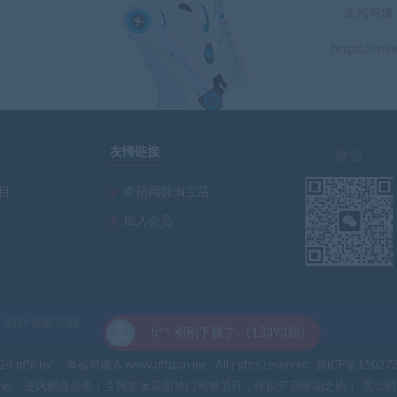
「幸福网赚
https://www
」
友情链接
微信
项目
幸福网赚淘宝店
加入会员
软件安装乐园
刚下载了 （13393期）
4 nffp by -
幸福网赚
& www.nffp.online . All rights reserved
冀ICP备15027
p.online)，逆风翻盘必备！全网首发最新热门网赚项目，轻松开启幸福之路！
冀公网安