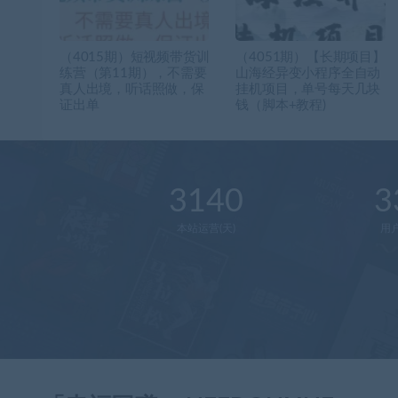
（4015期）短视频带货训
（4051期）【长期项目】
练营（第11期），不需要
山海经异变小程序全自动
真人出境，听话照做，保
挂机项目，单号每天几块
证出单
钱（脚本+教程)
3140
3
本站运营(天)
用