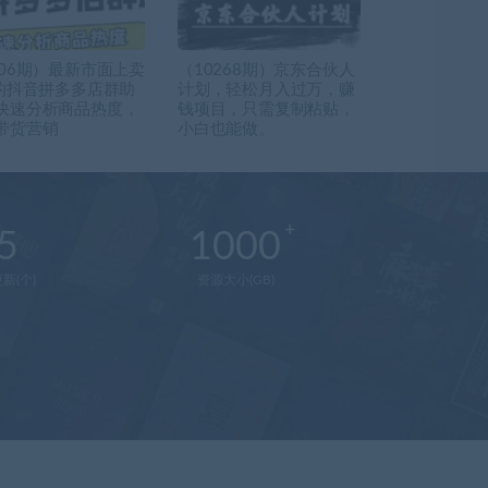
706期）最新市面上卖
（10268期）京东合伙人
0的抖音拼多多店群助
计划，轻松月入过万，赚
快速分析商品热度，
钱项目，只需复制粘贴，
带货营销
小白也能做。
5
1000
新(个)
资源大小(GB)
在
线
客
服