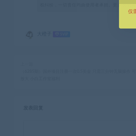
权纠纷，一切责任均由使用者承担。更多说明请参
仅
大橙子
SVIP
上一篇
（6285期）国外项目注册一次0.5美金 只需三分钟无脑操作 
放大 小白工作室福利
发表回复