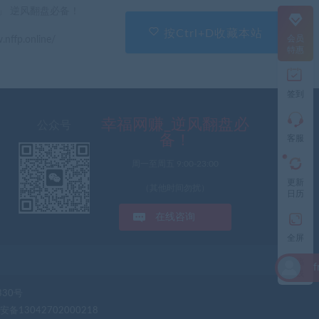
直
」 逆风翻盘必备！
接
说
按Ctrl+D收藏本站
会员
.nffp.online/
出
特惠
您
的
需
签到
求
切
记
幸福网赚_逆风翻盘必
公众号
带
备！
客服
上
资
周一至周五 9:00-23:00
源
更新
连
（其他时间勿扰）
日历
接
与
在线咨询
问
题
全屏
投稿
fr** 刚刚下载了 （
工
赚钱
作
330号
时
间:
备13042702000218