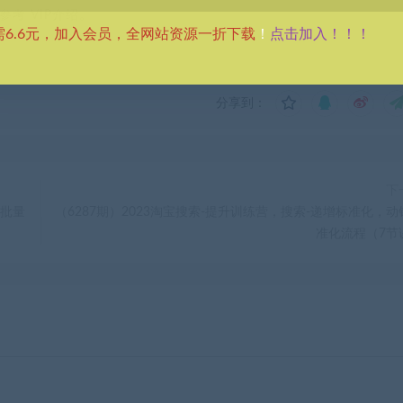
考 VIP介绍。
点击加入！！！
需6.6元，加入会员，全网站资源一折下载
！
分享到：
下
可批量
（6287期）2023淘宝搜索-提升训练营，搜索-递增标准化，动
准化流程（7节