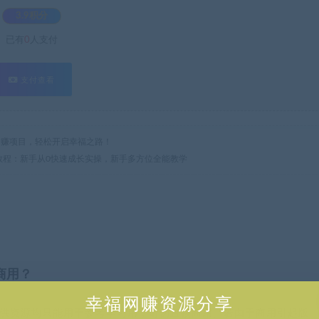
3.9积分
已有
0
人支付
支付查看
热门网赚项目，轻松开启幸福之路！
姆级教程：新手从0快速成长实操，新手多方位全能教学
商用？
幸福网赚资源分享
供资源均只能用于参考学习用，请勿直接商用。若由于商用引起版