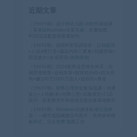
近期文章
（19699期）设计师幼儿园-AI软件基础课
｜零基础Illustrator全套实操，矢量绘图
IP3D渲染配套助教素材包
（19692期）超级IP变现训练营：认知破局
×人设4维打造×爆款内容三要素×拍摄剪辑×
投流放大×全域变现×矩阵复制
（19696期）2026新商业思维全体系：自
测思维维度×金钱本质×财富轮到你×四大布
局×赚100万1000万选人×股权坑×赛道
（19697期）销售心理学全集实战课｜沟通
攻心+人性解读+消费心理+说服成交+门店
陈列，拓客裂变年终收现全套实体落地教学
（19695期）Windows自媒体私域引流神
器！一键生成隐藏微信号图片，支持多种模
板样式，完全免费 隐图工坊