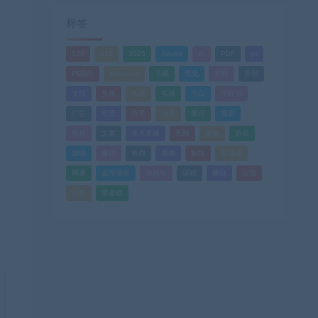
标签
520
618
2025
Adobe
AI
PDF
ps
PS插件
Windows
下载
优化
剪辑
原创
变现
头条
实战
实操
小白
小红书
广告
引流
快手
抖音
搬运
摄影
教程
文案
无人直播
无脑
流量
游戏
滤镜
爆款
电商
直播
矩阵
短视频
网赚
蓝海项目
视频号
课程
赚钱
运营
闲鱼
零基础