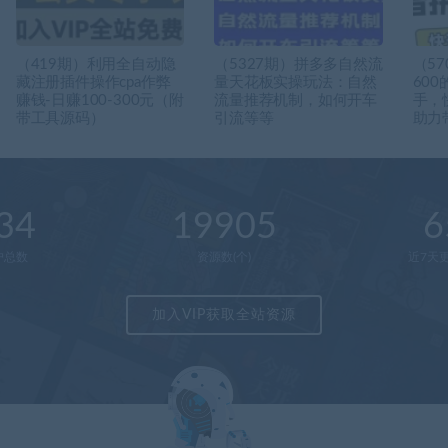
（419期）利用全自动隐
（5327期）拼多多自然流
（5
藏注册插件操作cpa作弊
量天花板实操玩法：自然
60
赚钱-日赚100-300元（附
流量推荐机制，如何开车
手，
带工具源码）
引流等等
助力
34
19905
6
户总数
资源数(个)
近7天更
加入VIP获取全站资源