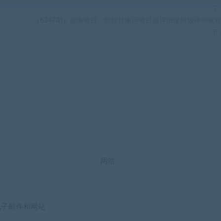
下
（6347期）蓝海项目，货拉拉搬运项目超详细保姆级详细教程
节
网站
电子邮件和网站