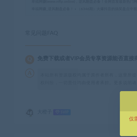
幸福网赚(www.nffp.online)，逆风翻盘必备！全网首发最新
幸福网赚_逆风翻盘必备！
»
（6346期）火爆抖音的搞笑盘点中
常见问题FAQ
免费下载或者VIP会员专享资源能否直接
本站所有资源版权均属于原作者所有，这里所提
权纠纷，一切责任均由使用者承担。更多说明请参
大橙子
SVIP
仅