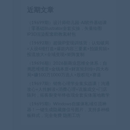
近期文章
（19699期）设计师幼儿园-AI软件基础课
｜零基础Illustrator全套实操，矢量绘图
IP3D渲染配套助教素材包
（19692期）超级IP变现训练营：认知破局
×人设4维打造×爆款内容三要素×拍摄剪辑×
投流放大×全域变现×矩阵复制
（19696期）2026新商业思维全体系：自
测思维维度×金钱本质×财富轮到你×四大布
局×赚100万1000万选人×股权坑×赛道
（19697期）销售心理学全集实战课｜沟通
攻心+人性解读+消费心理+说服成交+门店
陈列，拓客裂变年终收现全套实体落地教学
（19695期）Windows自媒体私域引流神
器！一键生成隐藏微信号图片，支持多种模
板样式，完全免费 隐图工坊