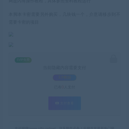
网盘内有操作教程，具体参照资料教程运行
本脚本卡密需要另外购买，几块钱一个，介意请移步到不
需要卡密的项目
SVIP免费
当前隐藏内容需要支付
3.9积分
已有
0
人支付
支付查看
幸福网赚(www.nffp.online)，逆风翻盘必备！全网首发最新热门网