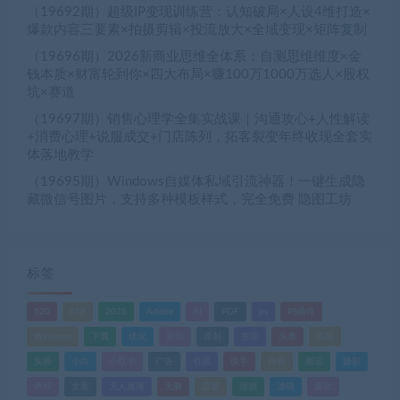
（19692期）超级IP变现训练营：认知破局×人设4维打造×
爆款内容三要素×拍摄剪辑×投流放大×全域变现×矩阵复制
（19696期）2026新商业思维全体系：自测思维维度×金
钱本质×财富轮到你×四大布局×赚100万1000万选人×股权
坑×赛道
（19697期）销售心理学全集实战课｜沟通攻心+人性解读
+消费心理+说服成交+门店陈列，拓客裂变年终收现全套实
体落地教学
（19695期）Windows自媒体私域引流神器！一键生成隐
藏微信号图片，支持多种模板样式，完全免费 隐图工坊
标签
520
618
2025
Adobe
AI
PDF
ps
PS插件
Windows
下载
优化
剪辑
原创
变现
头条
实战
实操
小白
小红书
广告
引流
快手
抖音
搬运
摄影
教程
文案
无人直播
无脑
流量
游戏
滤镜
爆款