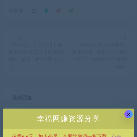
分享到：
上一篇
下一篇
（6383期）【引流必备】最
（6385期）超级蓝海赛道，
新枫林微信机器人多窗口运营
靠PPT模板一天变现1000是怎
爆粉全能版，解放双手自动引
么做到的（教程+99999份PPT
流
模板）
发表回复
×
幸福网赚资源分享
点击
仅需6.6元，加入会员，全网站资源一折下载
！