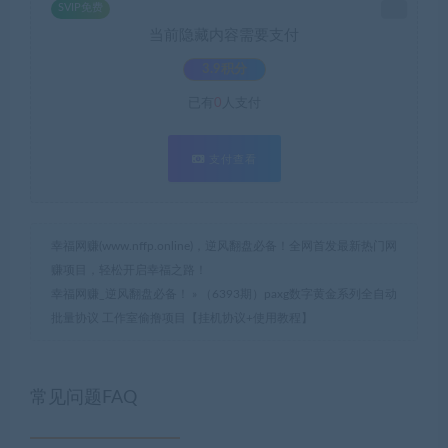
SVIP免费
当前隐藏内容需要支付
3.9积分
已有
0
人支付
支付查看
幸福网赚(www.nffp.online)，逆风翻盘必备！全网首发最新热门网
赚项目，轻松开启幸福之路！
幸福网赚_逆风翻盘必备！
»
（6393期）paxg数字黄金系列全自动
批量协议 工作室偷撸项目【挂机协议+使用教程】
常见问题FAQ