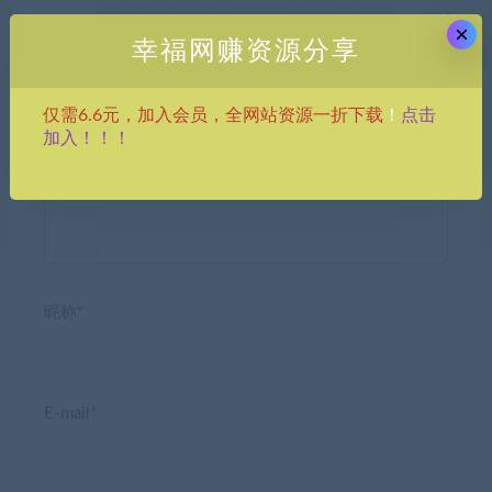
程】
×
幸福网赚资源分享
点击
仅需6.6元，加入会员，全网站资源一折下载
！
发表回复
加入！！！
昵称*
E-mail*