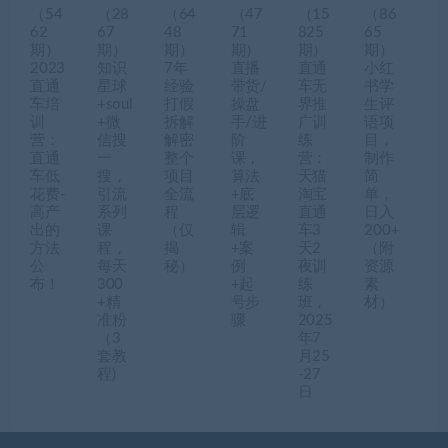
（54
（28
（64
（47
（15
（86
62
67
48
71
825
65
期）
期）
期）
期）
期）
期）
2023
知识
7年
直播
直通
小红
直通
星球
经验
带货/
车无
书学
车培
+soul
打假
操盘
界推
生评
训
+微
拆解
手/进
广训
语项
营：
信搜
解密
阶
练
目，
直通
一
整个
课，
营：
制作
车低
搜，
项目
算法
天猫
简
花费-
引流
全流
+底
淘宝
单，
高产
系列
程
层逻
直通
日入
出的
课
（仅
辑
车3
200+
方法
程，
揭
+案
天2
（附
公
每天
秘）
例
夜训
资源
布！
300
+起
练
素
+精
号步
班，
材）
准粉
骤
2025
（3
年7
套教
月25
程)
-27
日