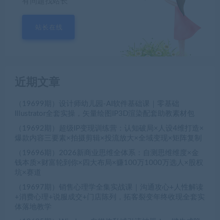
有问题找站长
站长在线
近期文章
（19699期）设计师幼儿园-AI软件基础课｜零基础
Illustrator全套实操，矢量绘图IP3D渲染配套助教素材包
（19692期）超级IP变现训练营：认知破局×人设4维打造×
爆款内容三要素×拍摄剪辑×投流放大×全域变现×矩阵复制
（19696期）2026新商业思维全体系：自测思维维度×金
钱本质×财富轮到你×四大布局×赚100万1000万选人×股权
坑×赛道
（19697期）销售心理学全集实战课｜沟通攻心+人性解读
+消费心理+说服成交+门店陈列，拓客裂变年终收现全套实
体落地教学