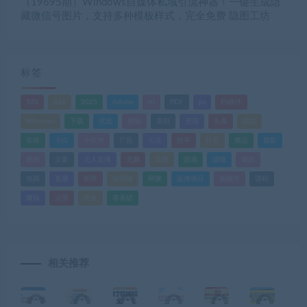
（19695期）Windows自媒体私域引流神器！一键生成隐
藏微信号图片，支持多种模板样式，完全免费 隐图工坊
标签
520
618
2025
Adobe
AI
PDF
ps
PS插件
Windows
下载
优化
剪辑
原创
变现
头条
实战
实操
小白
小红书
广告
引流
快手
抖音
搬运
摄影
教程
文案
无人直播
无脑
流量
游戏
滤镜
爆款
电商
直播
矩阵
短视频
网赚
蓝海项目
视频号
课程
赚钱
运营
闲鱼
零基础
相关推荐