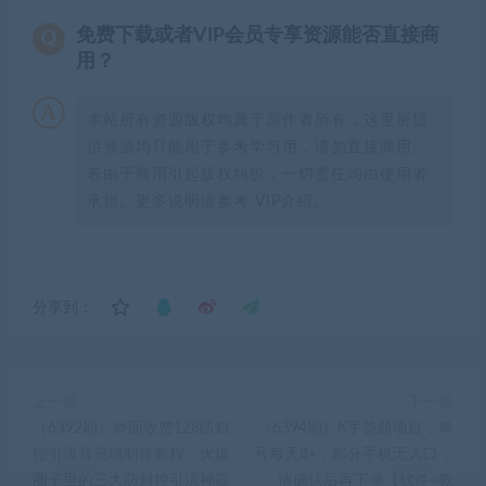
免费下载或者VIP会员专享资源能否直接商
用？
本站所有资源版权均属于原作者所有，这里所提
供资源均只能用于参考学习用，请勿直接商用。
若由于商用引起版权纠纷，一切责任均由使用者
承担。更多说明请参考 VIP介绍。
分享到：
上一篇
下一篇
（6392期）外面收费128防封
（6394期）K手答题项目，单
控引流背景墙制作教程，火爆
号每天8+，部分手机无入口，
圈子里的三大防封控引流神器
请确认后再下单【软件+教