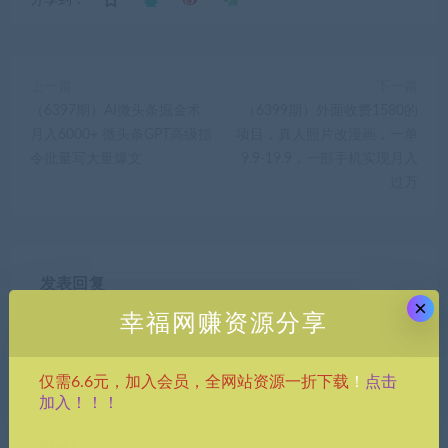
分享到：
上一篇
下一篇
（6397期）AI微头条掘金术
（6399期）外面收费1580的
月入6000+ 微头条GPT高级指
项目，真人照片改漫画，一单
令批量写大量爆文
9.9-19.9，一部手机实现月入
过万
发表回复
×
幸福网赚资源分享
点击
仅需6.6元，加入会员，全网站资源一折下载
！
加入！！！