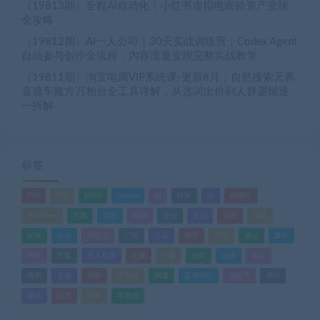
（19813期）全程AI自动化｜小红书虚拟电商轻资产变现
全攻略
（19812期）AI一人公司｜30天实战训练营；Codex Agent
自动参与创作全流程，内容流量变现完整实战教学
（19811期）淘宝电商VIP系统课-更新8月；自然搜索无界
直通车魔方万相台全工具详解，从选词出价到人群逻辑逐
一拆解
标签
520
618
2025
Adobe
AI
PDF
ps
PS插件
Windows
下载
优化
剪辑
原创
变现
头条
实战
实操
小白
小红书
广告
引流
快手
抖音
搬运
摄影
教程
文案
无人直播
无脑
流量
游戏
滤镜
爆款
电商
直播
矩阵
短视频
网赚
蓝海项目
视频号
课程
赚钱
运营
闲鱼
零基础