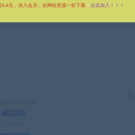
点击加入！！！
需6.6元，加入会员，全网站资源一折下载
！
展。
隐藏内容需要支付
3.9积分
已有
0
人支付