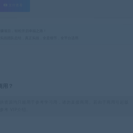
支付查看
热门网赚项目，轻松开启幸福之路！
线实战团队总结，真正实战，全是细节，全平台适用
商用？
供资源均只能用于参考学习用，请勿直接商用。若由于商用引起版
考 VIP介绍。