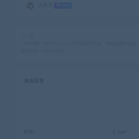
大橙子
SVIP
上一篇
（6440期）绅白不白·小红书无货源第六版，精细化进阶玩法
思路运营，可长久操作
发表回复
昵称*
E-mail*