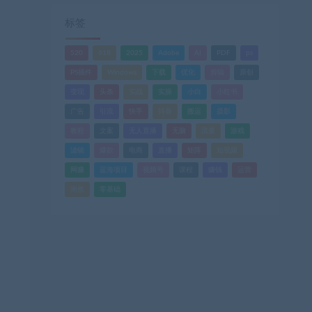
标签
520
618
2025
Adobe
AI
PDF
ps
PS插件
Windows
下载
优化
剪辑
原创
变现
头条
实战
实操
小白
小红书
广告
引流
快手
抖音
搬运
摄影
教程
文案
无人直播
无脑
流量
游戏
滤镜
爆款
电商
直播
矩阵
短视频
网赚
蓝海项目
视频号
课程
赚钱
运营
闲鱼
零基础