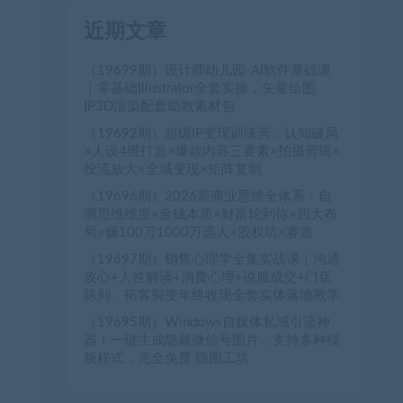
近期文章
（19699期）设计师幼儿园-AI软件基础课
｜零基础Illustrator全套实操，矢量绘图
IP3D渲染配套助教素材包
（19692期）超级IP变现训练营：认知破局
×人设4维打造×爆款内容三要素×拍摄剪辑×
投流放大×全域变现×矩阵复制
（19696期）2026新商业思维全体系：自
测思维维度×金钱本质×财富轮到你×四大布
局×赚100万1000万选人×股权坑×赛道
（19697期）销售心理学全集实战课｜沟通
攻心+人性解读+消费心理+说服成交+门店
陈列，拓客裂变年终收现全套实体落地教学
（19695期）Windows自媒体私域引流神
器！一键生成隐藏微信号图片，支持多种模
板样式，完全免费 隐图工坊