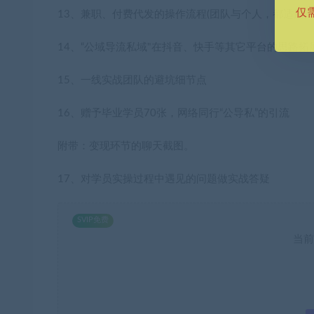
仅
13、兼职、付费代发的操作流程(团队与个人，都适用)
14、“公域导流私域"在抖音、快手等其它平台的思路拓
15、一线实战团队的避坑细节点
16、赠予毕业学员70张，网络同行“公导私”的引流
附带：变现环节的聊天截图。
17、对学员实操过程中遇见的问题做实战答疑
SVIP免费
当前