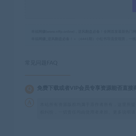
幸福网赚(www.nffp.online)，逆风翻盘必备！全网首发最新
幸福网赚_逆风翻盘必备！
»
（6441期）小红书导流变现营，一
常见问题FAQ
免费下载或者VIP会员专享资源能否直接
本站所有资源版权均属于原作者所有，这里所提
权纠纷，一切责任均由使用者承担。更多说明请参