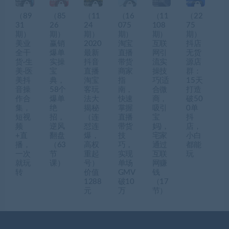
（89
（85
（11
（16
（11
（22
31
26
24
075
108
75
期）
期）
期）
期）
期）
期）
美业
赢销
2020
淘宝
互联
抖店
全干
爆单
最新
直播
网引
无货
货·生
实操
抖音
带货
流实
源店
美·医
宝
直播
商家
操技
群：
美抖
典，
淘宝
指
巧(适
15天
音操
58个
客玩
南，
合微
打造
作合
爆单
法大
快速
商，
破50
集，
绝
揭秘
掌握
吸引
0单
短视
招，
（连
直播
宝
抖
频
逆风
怼连
带货
妈)，
店，
+直
翻盘
爆，
技
宅家
小白
播，
（63
高权
巧，
通过
都能
一次
节
重起
实现
互联
玩
就玩
课）
号）
单场
网赚
转
价值
GMV
钱
1288
破10
（17
元
万
节）