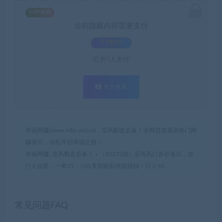
SVIP免费
当前隐藏内容需要支付
3.9积分
已有
0
人支付
支付查看
幸福网赚(www.nffp.online)，逆风翻盘必备！全网首发最新热门网
赚项目，轻松开启幸福之路！
幸福网赚_逆风翻盘必备！
»
（10272期）蓝海风口差价项目，发
行人拉新，一单35，小白复制粘贴就能搞钱！日入30…
常见问题FAQ