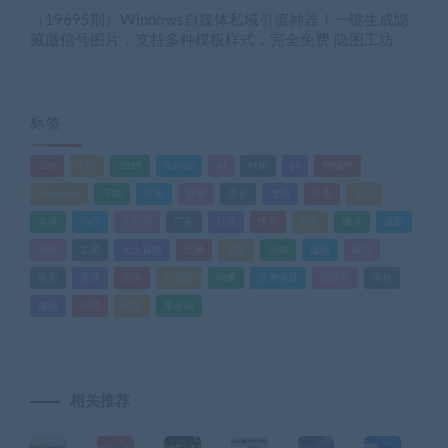
（19695期）Windows自媒体私域引流神器！一键生成隐
藏微信号图片，支持多种模板样式，完全免费 隐图工坊
标签
520
618
2025
Adobe
AI
PDF
ps
PS插件
Windows
下载
优化
剪辑
原创
变现
头条
实战
实操
小白
小红书
广告
引流
快手
抖音
搬运
摄影
教程
文案
无人直播
无脑
流量
游戏
滤镜
爆款
电商
直播
矩阵
短视频
网赚
蓝海项目
视频号
课程
赚钱
运营
闲鱼
零基础
相关推荐