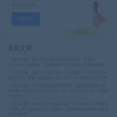
有问题找站长
站长在线
近期文章
（19699期）设计师幼儿园-AI软件基础课｜零基础
Illustrator全套实操，矢量绘图IP3D渲染配套助教素材包
（19692期）超级IP变现训练营：认知破局×人设4维打造×
爆款内容三要素×拍摄剪辑×投流放大×全域变现×矩阵复制
（19696期）2026新商业思维全体系：自测思维维度×金
钱本质×财富轮到你×四大布局×赚100万1000万选人×股权
坑×赛道
（19697期）销售心理学全集实战课｜沟通攻心+人性解读
+消费心理+说服成交+门店陈列，拓客裂变年终收现全套实
体落地教学