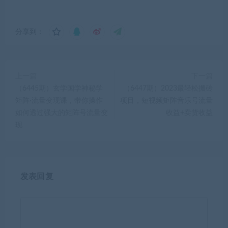
分享到：
上一篇
下一篇
（6445期）玄学国学神秘学
（6447期）2023最轻松搬砖
矩阵·流量变现课，带你操作
项目，短视频矩阵音乐号流量
如何透过强大的矩阵号流量变
收益+卖货收益
现
发表回复