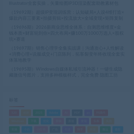
Illustrator全套实操，矢量绘图IP3D渲染配套助教素材包
（19692期）超级IP变现训练营：认知破局×人设4维打造×
爆款内容三要素×拍摄剪辑×投流放大×全域变现×矩阵复制
（19696期）2026新商业思维全体系：自测思维维度×金
钱本质×财富轮到你×四大布局×赚100万1000万选人×股权
坑×赛道
（19697期）销售心理学全集实战课｜沟通攻心+人性解读
+消费心理+说服成交+门店陈列，拓客裂变年终收现全套实
体落地教学
（19695期）Windows自媒体私域引流神器！一键生成隐
藏微信号图片，支持多种模板样式，完全免费 隐图工坊
标签
520
618
2025
Adobe
AI
PDF
ps
PS插件
Windows
下载
优化
剪辑
原创
变现
头条
实战
实操
小白
小红书
广告
引流
快手
抖音
搬运
摄影