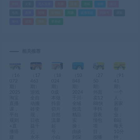
教程
文案
无人直播
无脑
流量
游戏
滤镜
爆款
电商
直播
矩阵
短视频
网赚
蓝海项目
视频号
课程
赚钱
运营
闲鱼
零基础
相关推荐
（16
（17
（18
（10
（27
（91
072
463
024
848
50
41
期）
期）
期）
期）
期）
期）
2025
游戏
0成
2024
外面
一个
淘宝
全自
本做
千川-
卖12
人，
直播
动搬
抖音
全域
88快
居家
课，
砖变
切片
投流
手抖
创
平台
现，
自然
精品
音表
业：
规则
日收
流量
实
情包
B站
+直
益千
起
操：
项
每天
播搭
元，
号，
由谈
目，
10分
建
永不
小白
到深
按播
钟，