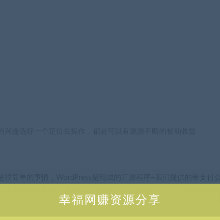
的兴趣选好一个定位去操作，都是可以有源源不断的被动收益
简单的事情，WordPress是现成的开源程序+我们提供的带支付
家对着教程操作即可，遇到问题我也完全可以帮你。（课件包含有价值
幸福网赚资源分享