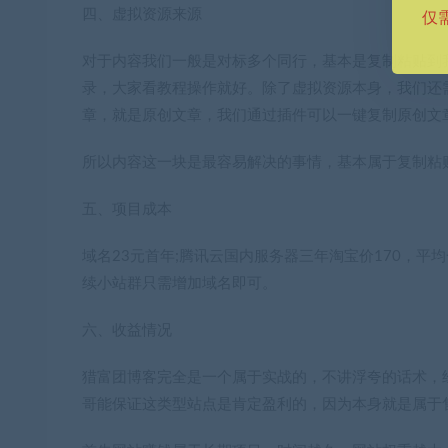
四、虚拟资源来源
仅
对于内容我们一般是对标多个同行，基本是复制粘贴到
录，大家看教程操作就好。除了虚拟资源本身，我们还
章，就是原创文章，我们通过插件可以一键复制原创文
所以内容这一块是最容易解决的事情，基本属于复制粘
五、项目成本
域名23元首年;腾讯云国内服务器三年淘宝价170，平
续小站群只需增加域名即可。
六、收益情况
猎富团博客完全是一个属于实战的，不讲浮夸的话术，
哥能保证这类型站点是肯定盈利的，因为本身就是属于