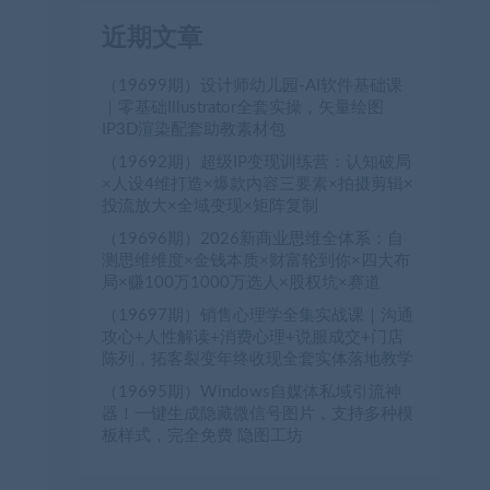
近期文章
（19699期）设计师幼儿园-AI软件基础课
｜零基础Illustrator全套实操，矢量绘图
IP3D渲染配套助教素材包
（19692期）超级IP变现训练营：认知破局
×人设4维打造×爆款内容三要素×拍摄剪辑×
投流放大×全域变现×矩阵复制
（19696期）2026新商业思维全体系：自
测思维维度×金钱本质×财富轮到你×四大布
局×赚100万1000万选人×股权坑×赛道
（19697期）销售心理学全集实战课｜沟通
攻心+人性解读+消费心理+说服成交+门店
陈列，拓客裂变年终收现全套实体落地教学
（19695期）Windows自媒体私域引流神
器！一键生成隐藏微信号图片，支持多种模
板样式，完全免费 隐图工坊