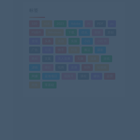
标签
520
618
2025
Adobe
AI
PDF
ps
PS插件
Windows
下载
优化
剪辑
原创
变现
头条
实战
实操
小白
小红书
广告
引流
快手
抖音
搬运
摄影
教程
文案
无人直播
无脑
流量
游戏
滤镜
爆款
电商
直播
矩阵
短视频
网赚
蓝海项目
视频号
课程
赚钱
运营
闲鱼
零基础