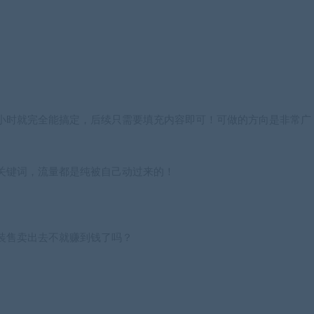
小时就完全能搞定，后续只需要填充内容即可！可做的方向是非常广
关键词，流量都是纯被自己动过来的！
装售卖出去不就赚到钱了吗？