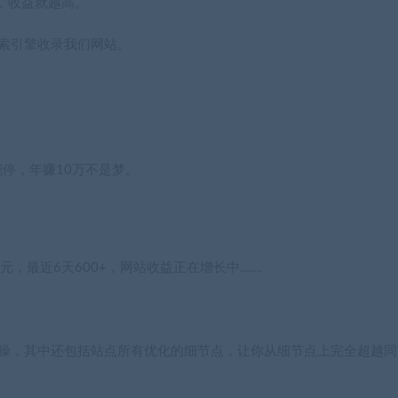
，收益就越高。
搜索引擎收录我们网站。
停，年赚10万不是梦。
8元，最近6天600+，网站收益正在增长中…….
实操，其中还包括站点所有优化的细节点，让你从细节点上完全超越同