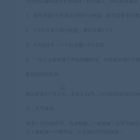
首先网站赚钱属于长期项目，时间越久，网站权重越大
1、通常前面3个月基本没有什么收益，因为需要等待
2、3-6个月有小部分收益，通常月赚1-5千
3、半年到1年，一个站月赚2-8千左右，
4、一年以上基本属于开始躺赚阶段，当然基本维护不能
拿阿灿说钱举例：
网站更新5个月左右，本月1-16号，16天时间收益124
七、关于课程
每课7-30分钟不等，高清视频，一看就懂！从零开始
行！做好每一个细节点，才是我们致胜的绝技！