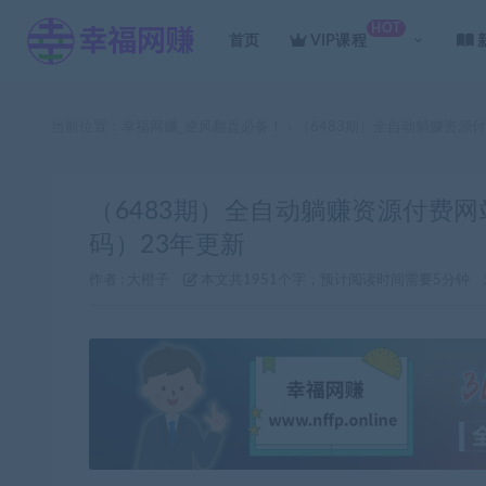
HOT
首页
VIP课程
当前位置：
幸福网赚_逆风翻盘必备！
（6483期）全自动躺赚资源
>
（6483期）全自动躺赚资源付费
码）23年更新
作者 :
大橙子
本文共1951个字，预计阅读时间需要5分钟