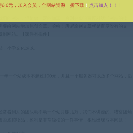
点击加入！！！
需6.6元，加入会员，全网站资源一折下载
！
我们的网站，但是做一定的加工，否则会影响百度对我们网站的收
需要给网站增加原创文章。哈哈！所谓原创文章就是百度没有的文
章到网站。【课件有插件】
贴，小学文化足以。
均一年一个站成本不超过100元，并且一个服务器可以放多个网站，后
经常看到别的团队动不动一个站月赚几万，我们不讲虚的。猎富团灿
售卖虚拟物品，盈利是非常轻松的一件事情，很难出现亏本问题！