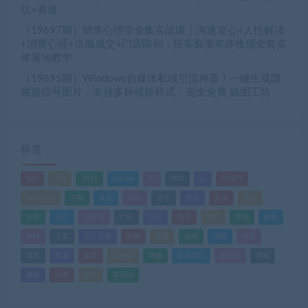
坑×赛道
（19697期）销售心理学全集实战课｜沟通攻心+人性解读
+消费心理+说服成交+门店陈列，拓客裂变年终收现全套实
体落地教学
（19695期）Windows自媒体私域引流神器！一键生成隐
藏微信号图片，支持多种模板样式，完全免费 隐图工坊
标签
520
618
2025
Adobe
AI
PDF
ps
PS插件
Windows
下载
优化
剪辑
原创
变现
头条
实战
实操
小白
小红书
广告
引流
快手
抖音
搬运
摄影
教程
文案
无人直播
无脑
流量
游戏
滤镜
爆款
电商
直播
矩阵
短视频
网赚
蓝海项目
视频号
课程
赚钱
运营
闲鱼
零基础