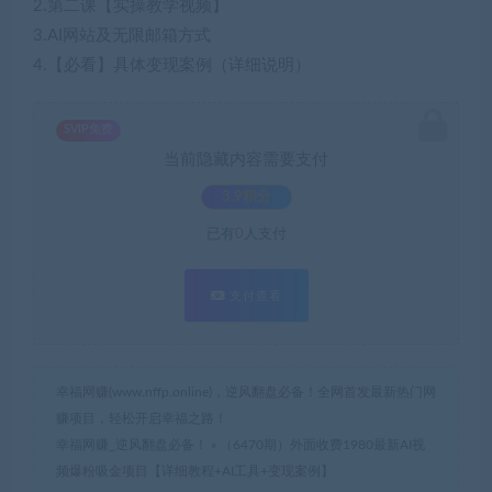
2.第二课【实操教学视频】
3.AI网站及无限邮箱方式
4.【必看】具体变现案例（详细说明）
SVIP免费
当前隐藏内容需要支付
3.9积分
已有
0
人支付
支付查看
幸福网赚(www.nffp.online)，逆风翻盘必备！全网首发最新热门网
赚项目，轻松开启幸福之路！
幸福网赚_逆风翻盘必备！
»
（6470期）外面收费1980最新AI视
频爆粉吸金项目【详细教程+AI工具+变现案例】