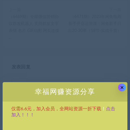
上一篇
下一篇
（6469期）全能微信营销协
（6471期）2023年闲鱼电商
议群发机器人 支持群发文字
新手开店运营课：闲鱼新手日
表情 名片 GIF动图 网页连接
出20-30单（18节-实战干货）
…
发表回复
×
幸福网赚资源分享
点击
仅需6.6元，加入会员，全网站资源一折下载
！
加入！！！
昵称*