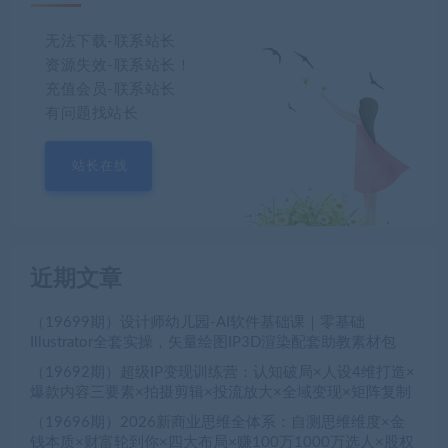
无法下载-联系站长
资源失效-联系站长！
充值会员-联系站长
有问题找站长
站长在线
近期文章
（19699期）设计师幼儿园-AI软件基础课｜零基础
Illustrator全套实操，矢量绘图IP3D渲染配套助教素材包
（19692期）超级IP变现训练营：认知破局×人设4维打造×
爆款内容三要素×拍摄剪辑×投流放大×全域变现×矩阵复制
（19696期）2026新商业思维全体系：自测思维维度×金
钱本质×财富轮到你×四大布局×赚100万1000万选人×股权