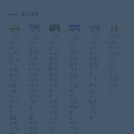
相关推荐
（95
（18
（67
（82
（14
Offic
45
876
63
15
561
e全
期）
期）
期）
期）
期）
套 of
技术
零基
2023
最新
零成
fice 2
流-运
础学
短视
撸美
本卖
024
镜，
Coz
频和
金项
影视
正式
多视
e！A
图文
目：
会
版，
角演
gent
必过
搬运
员，
永久
示，
概念
审核
国内
一天
激活
拍摄
+Coz
去重
小说
卖出
一步
+剪
e2.0
教
爽
上百
到
辑二
界面
程，
文，
单，
位！
合一
+智
剪映
只需
轻松
教
能体
剪辑
复制
日入
学，
创
去重
粘
四位
通俗
建，
方法
贴，
数
易懂
照着
汇总
月入
（70
做就
实
2000