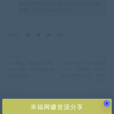
若由于商用引起版权纠纷，一切责任均由使用者
承担。更多说明请参考 VIP介绍。
分享到：
上一篇
下一篇
（6478期）淘系爆款打造特
（6480期）聊天表情包全新
训营：这是一套可复制的打爆
玩法，无脑搬运，100%原
款标准化流程
创，每天操作一小时，实现日
入500+
×
幸福网赚资源分享
发表回复