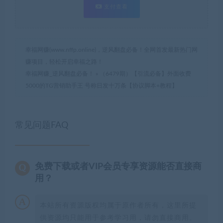
支付查看
幸福网赚(www.nffp.online)，逆风翻盘必备！全网首发最新热门网
赚项目，轻松开启幸福之路！
幸福网赚_逆风翻盘必备！
»
（6479期）【引流必备】外面收费
5000的TG营销助手王 号称日发十万条【协议脚本+教程】
常见问题FAQ
免费下载或者VIP会员专享资源能否直接商
用？
本站所有资源版权均属于原作者所有，这里所提
供资源均只能用于参考学习用，请勿直接商用。