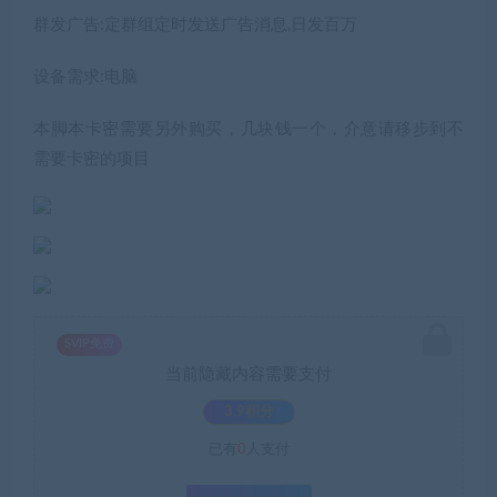
群发广告:定群组定时发送广告消息,日发百万
设备需求:电脑
本脚本卡密需要另外购买，几块钱一个，介意请移步到不
需要卡密的项目
SVIP免费
当前隐藏内容需要支付
3.9积分
已有
0
人支付