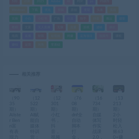
520
618
2025
Adobe
AI
PDF
ps
PS插件
Windows
下载
优化
剪辑
原创
变现
头条
实战
实操
小白
小红书
广告
引流
快手
抖音
搬运
摄影
教程
文案
无人直播
无脑
流量
游戏
滤镜
爆款
电商
直播
矩阵
短视频
网赚
蓝海项目
视频号
课程
赚钱
运营
闲鱼
零基础
相关推荐
（90
（12
（12
（76
（16
（13
35
522
301
08
734
213
期）
期）
期）
期）
期）
期）
Aliste
AI赋
小红
dnf全
自媒
2小
r Ben
能自
书，
自动
体写
时轻
n富
媒体
抖
脚本
作实
松入
有表
特训
音，
打
战课
账63
现力
营：
视频
金，
2.0，
0+赚