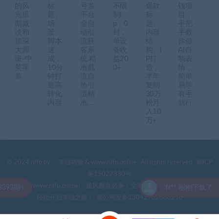
的风
标
号多
不限
爆款
钱项
光后
题、
平台
制i
标
目，
期减
场
全自
p，0
题、
手把
淡和
景、
动引
封，
内容
手教
加深
脚本
流获
单设
结
你做
大师
速
客系
备收
构、I
AI自
班-中
成，
统 精
益20
P打
制表
英字
10分
准截
0+
造，
情，
幕
钟打
流自
半年
简单
造高
热引
复制
易学
转化
流精
30万
有手
内容
准…
粉月
就行
入10
万+
© 2024 nffp by -
幸福网赚
& www.nffp.online . All rights reserved
冀ICP
备15027330号
幸福网赚(www.nffp.online)，逆风翻盘必备！全网首发最新热门网赚项目，
3期）
fr** 刚刚下载了 （11
轻松开启幸福之路！
冀公网安备13042702000218