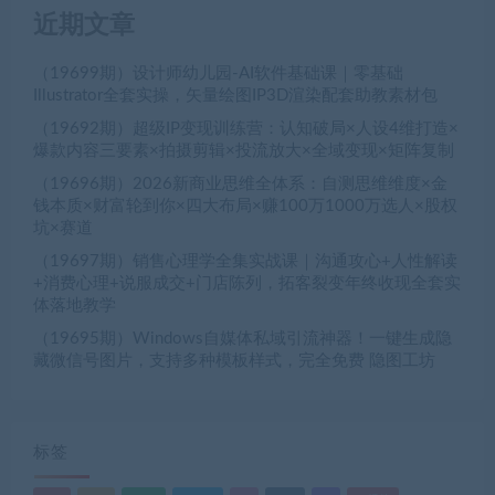
近期文章
（19699期）设计师幼儿园-AI软件基础课｜零基础
Illustrator全套实操，矢量绘图IP3D渲染配套助教素材包
（19692期）超级IP变现训练营：认知破局×人设4维打造×
爆款内容三要素×拍摄剪辑×投流放大×全域变现×矩阵复制
（19696期）2026新商业思维全体系：自测思维维度×金
钱本质×财富轮到你×四大布局×赚100万1000万选人×股权
坑×赛道
（19697期）销售心理学全集实战课｜沟通攻心+人性解读
+消费心理+说服成交+门店陈列，拓客裂变年终收现全套实
体落地教学
（19695期）Windows自媒体私域引流神器！一键生成隐
藏微信号图片，支持多种模板样式，完全免费 隐图工坊
标签