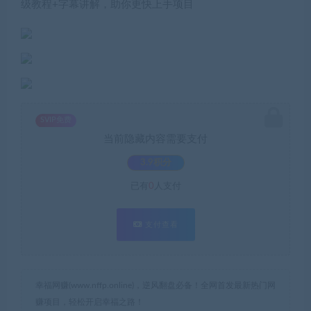
级教程+字幕讲解，助你更快上手项目
SVIP免费
当前隐藏内容需要支付
3.9积分
已有
0
人支付
支付查看
幸福网赚(www.nffp.online)，逆风翻盘必备！全网首发最新热门网
赚项目，轻松开启幸福之路！