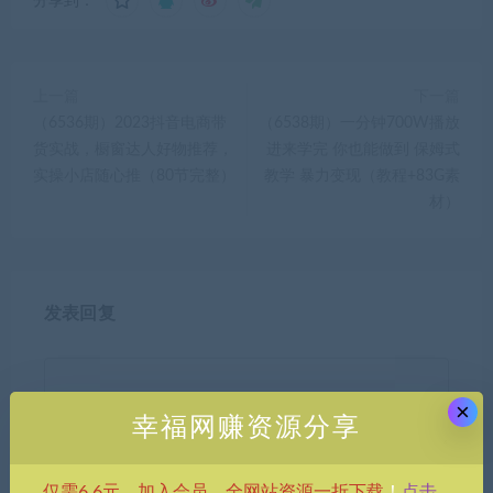
分享到：
上一篇
下一篇
（6536期）2023抖音电商带
（6538期）一分钟700W播放
货实战，橱窗达人好物推荐，
进来学完 你也能做到 保姆式
实操小店随心推（80节完整）
教学 暴力变现（教程+83G素
材）
发表回复
×
幸福网赚资源分享
点击
仅需6.6元，加入会员，全网站资源一折下载
！