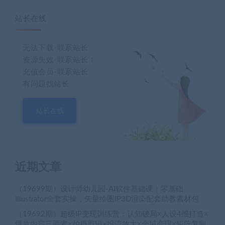
站长在线
无法下载-联系站长
资源失效-联系站长！
充值会员-联系站长
有问题找站长
站长在线
近期文章
（19699期）设计师幼儿园-AI软件基础课｜零基础
Illustrator全套实操，矢量绘图IP3D渲染配套助教素材包
（19692期）超级IP变现训练营：认知破局×人设4维打造×
爆款内容三要素×拍摄剪辑×投流放大×全域变现×矩阵复制