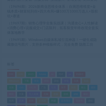
（19696期）2026新商业思维全体系：自测思维维度×金
钱本质×财富轮到你×四大布局×赚100万1000万选人×股权
坑×赛道
（19697期）销售心理学全集实战课｜沟通攻心+人性解读
+消费心理+说服成交+门店陈列，拓客裂变年终收现全套实
体落地教学
（19695期）Windows自媒体私域引流神器！一键生成隐
藏微信号图片，支持多种模板样式，完全免费 隐图工坊
标签
520
618
2025
Adobe
AI
PDF
ps
PS插件
Windows
下载
优化
剪辑
原创
变现
头条
实战
实操
小白
小红书
广告
引流
快手
抖音
搬运
摄影
教程
文案
无人直播
无脑
流量
游戏
滤镜
爆款
电商
直播
矩阵
短视频
网赚
蓝海项目
视频号
课程