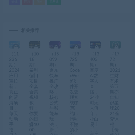
赚钱
运营
闲鱼
零基础
相关推荐
（11
（10
（15
（18
（13
（17
236
18
099
725
403
72
期）
期）
期）
期）
期）
期）
2024
暴利
京东
Code
百度
2021
应用
偏门
快车
xWe
AI数
生财
宝拉
项目
推广
b软
字人
有术
新，
全套
全攻
件开
直
第五
真正
合集
略，
发变
播，
期亦
的蓝
视频
核心
现实
24小
仁知
海项
教
公式
战课
时无
识星
目，
程：
与智
(完
人值
球20
每天
你要
能车
结)：
守，
21全
动动
的日
玩
狗毛
小白
套课
手
赚10
法，
不懂
易上
程
指，
00
新手
的小
手，
【价