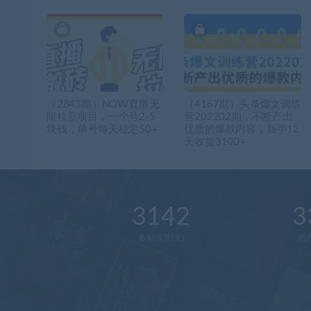
（2843期）NOW直播无
（4167期）头条爆文训练
限拉新项目，一个号2-5
营202202期，不断产出
块钱，单号每天稳定50+
优质的爆款内容，新手12
天收益3100+
3142
3
本站运营(天)
用