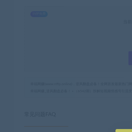
SVIP免费
当前
幸福网赚(www.nffp.online)，逆风翻盘必备！全网首发最新
幸福网赚_逆风翻盘必备！
»
（6542期）拆解短视频情感号引流
常见问题FAQ