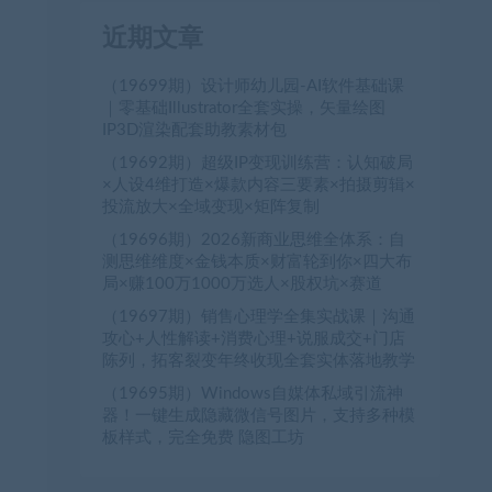
近期文章
（19699期）设计师幼儿园-AI软件基础课
｜零基础Illustrator全套实操，矢量绘图
IP3D渲染配套助教素材包
（19692期）超级IP变现训练营：认知破局
×人设4维打造×爆款内容三要素×拍摄剪辑×
投流放大×全域变现×矩阵复制
（19696期）2026新商业思维全体系：自
测思维维度×金钱本质×财富轮到你×四大布
局×赚100万1000万选人×股权坑×赛道
（19697期）销售心理学全集实战课｜沟通
攻心+人性解读+消费心理+说服成交+门店
陈列，拓客裂变年终收现全套实体落地教学
（19695期）Windows自媒体私域引流神
器！一键生成隐藏微信号图片，支持多种模
板样式，完全免费 隐图工坊