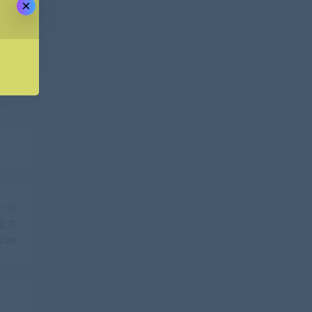
×
一篇
配文
0w