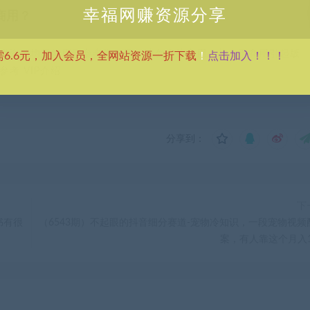
幸福网赚资源分享
商用？
供资源均只能用于参考学习用，请勿直接商用。若由于商用引起版
点击加入！！！
需6.6元，加入会员，全网站资源一折下载
！
考 VIP介绍。
分享到：
下
书有很
（6543期）不起眼的抖音细分赛道-宠物冷知识，一段宠物视频
案，有人靠这个月入1