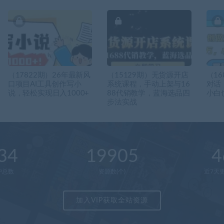
（17822期）26年最新风
（15129期）无货源开店
（16
口项目AI工具创作写小
系统课程，手动上架与16
对话
说，轻松实现日入1000+
88代销教学，蓝海选品四
小白也
步法实战
34
19905
4
户总数
资源数(个)
近7天更
加入VIP获取全站资源