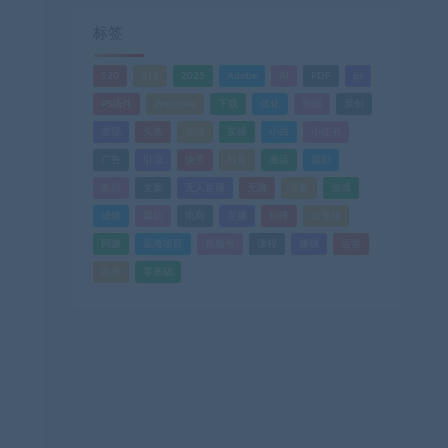
标签
520
618
2025
Adobe
AI
PDF
ps
PS插件
Windows
下载
优化
剪辑
原创
变现
头条
实战
实操
小白
小红书
广告
引流
快手
抖音
搬运
摄影
教程
文案
无人直播
无脑
流量
游戏
滤镜
爆款
电商
直播
矩阵
短视频
网赚
蓝海项目
视频号
课程
赚钱
运营
闲鱼
零基础
。