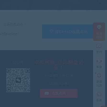
服
直
」 逆风翻盘必备！
接
说
按Ctrl+D收藏本站
会员
.nffp.online/
出
特惠
您
的
需
签到
求
切
记
幸福网赚_逆风翻盘必
公众号
带
备！
客服
上
资
周一至周五 9:00-23:00
源
更新
连
（其他时间勿扰）
日历
接
与
在线咨询
问
题
全屏