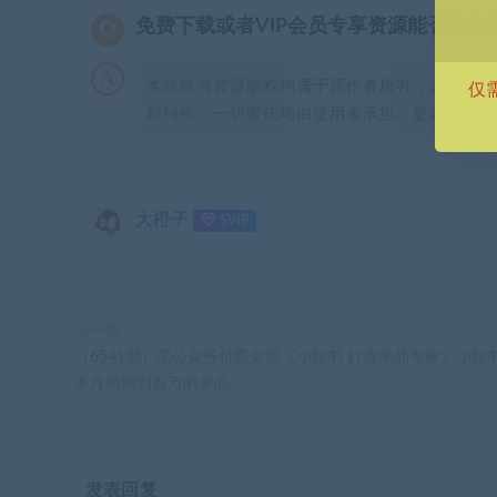
免费下载或者VIP会员专享资源能否直接
本站所有资源版权均属于原作者所有，这里所提
仅
权纠纷，一切责任均由使用者承担。更多说明请参
大橙子
SVIP
上一篇
（6541期）某公众号付费文章《小红书 打造单品专家》小红
多月销额到百万的单品
发表回复