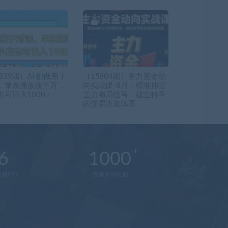
839期）AI 创做亲子
（15804期）主力资金动
，单条播放破千万，
向实战课-8月：精准捕捉
可日入1000 +
主力布局信号，建立科学
的交易决策体系
6
1000
新(个)
资源大小(GB)
在
线
客