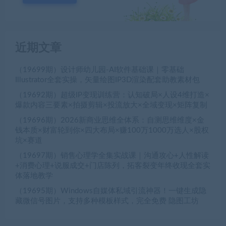
近期文章
（19699期）设计师幼儿园-AI软件基础课｜零基础
Illustrator全套实操，矢量绘图IP3D渲染配套助教素材包
（19692期）超级IP变现训练营：认知破局×人设4维打造×
爆款内容三要素×拍摄剪辑×投流放大×全域变现×矩阵复制
（19696期）2026新商业思维全体系：自测思维维度×金
钱本质×财富轮到你×四大布局×赚100万1000万选人×股权
坑×赛道
（19697期）销售心理学全集实战课｜沟通攻心+人性解读
+消费心理+说服成交+门店陈列，拓客裂变年终收现全套实
体落地教学
（19695期）Windows自媒体私域引流神器！一键生成隐
藏微信号图片，支持多种模板样式，完全免费 隐图工坊