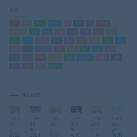
标签
520
618
2025
Adobe
AI
PDF
ps
PS插件
Windows
下载
优化
剪辑
原创
变现
头条
实战
实操
小白
小红书
广告
引流
快手
抖音
搬运
摄影
教程
文案
无人直播
无脑
流量
游戏
滤镜
爆款
电商
直播
矩阵
短视频
网赚
蓝海项目
视频号
课程
赚钱
运营
闲鱼
零基础
相关推荐
（23
（99
（25
（12
（13
Auto
10
42
24
489
295
desk
期）
期）
期）
期）
期）
软件-
2022
2024
教你
AI老
一单
Revit