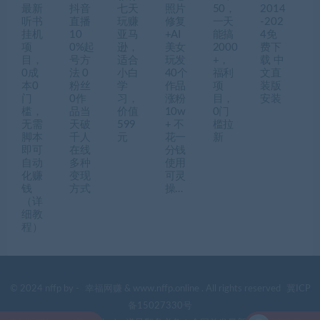
最新
抖音
七天
照片
50，
2014
听书
直播
玩赚
修复
一天
-202
挂机
10
亚马
+AI
能搞
4免
项
0%起
逊，
美女
2000
费下
目，
号方
适合
玩发
+，
载 中
0成
法 0
小白
40个
福利
文直
本0
粉丝
学
作品
项
装版
门
0作
习，
涨粉
目，
安装
槛，
品当
价值
10w
0门
无需
天破
599
+ 不
槛拉
脚本
千人
元
花一
新
即可
在线
分钱
自动
多种
使用
化赚
变现
可灵
钱
方式
操…
（详
细教
程）
© 2024 nffp by -
幸福网赚
& www.nffp.online . All rights reserved
冀ICP
备15027330号