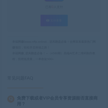
已有
0
人支付
支付查看
幸福网赚(www.nffp.online)，逆风翻盘必备！全网首发最新热门网
赚项目，轻松开启幸福之路！
幸福网赚_逆风翻盘必备！
»
（6580期）高端AI艺术二维码制作教
程，拒绝低质量，一单收徒500+
常见问题FAQ
免费下载或者VIP会员专享资源能否直接商
用？