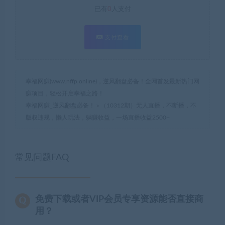
已有
0
人支付
支付查看
幸福网赚(www.nffp.online)，逆风翻盘必备！全网首发最新热门网
赚项目，轻松开启幸福之路！
幸福网赚_逆风翻盘必备！
»
（10312期）无人直播，不断播，不
版权违规，懒人玩法，躺赚收益，一场直播收益2500+
常见问题FAQ
免费下载或者VIP会员专享资源能否直接商
用？