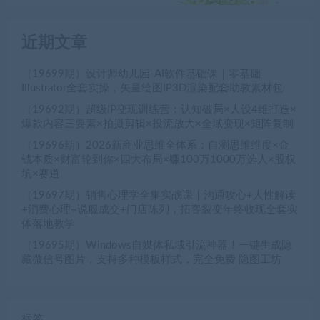
近期文章
（19699期）设计师幼儿园-AI软件基础课｜零基础
Illustrator全套实操，矢量绘图IP3D渲染配套助教素材包
（19692期）超级IP变现训练营：认知破局×人设4维打造×
爆款内容三要素×拍摄剪辑×投流放大×全域变现×矩阵复制
（19696期）2026新商业思维全体系：自测思维维度×金
钱本质×财富轮到你×四大布局×赚100万1000万选人×股权
坑×赛道
（19697期）销售心理学全集实战课｜沟通攻心+人性解读
+消费心理+说服成交+门店陈列，拓客裂变年终收现全套实
体落地教学
（19695期）Windows自媒体私域引流神器！一键生成隐
藏微信号图片，支持多种模板样式，完全免费 隐图工坊
标签