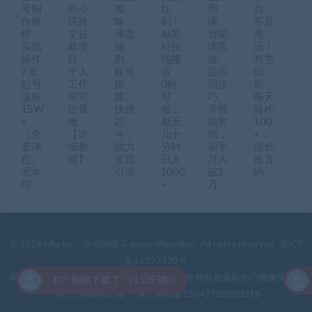
号制
的小
攻
红
用
台，
作教
说推
略：
利！
课，
不是
程，
文拉
涵盖
AI黑
智能
尚
实战
新项
规
科技
体搭
玩！
操作
目，
则、
纯搬
建、
有空
7天
个人
账号
运，
提示
刷
起号
工作
搭
0粉
词技
刷，
涨粉
室可
建、
可
巧、
每天
15W
批量
快速
做，
音视
轻松
+
做
起
每天
频剪
100
（全
【详
号，
几十
辑，
+，
套课
细教
助力
分钟
新手
团长
程）
程】
变现
日入
月入
抢首
无水
引流
1000
破3
码
印
+
万
© 2024 nffp by -
幸福网赚
& www.nffp.online . All rights reserved
冀ICP
备15027330号
幸福网赚(www.nffp.online)，逆风翻盘必备！全网首发最新热门网赚项目，
fr** 刚刚下载了 （13393期）
fr
轻松开启幸福之路！
冀公网安备13042702000218