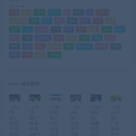
520
618
2025
Adobe
AI
PDF
ps
PS插件
Windows
下载
优化
剪辑
原创
变现
头条
实战
实操
小白
小红书
广告
引流
快手
抖音
搬运
摄影
教程
文案
无人直播
无脑
流量
游戏
滤镜
爆款
电商
直播
矩阵
短视频
网赚
蓝海项目
视频号
课程
赚钱
运营
闲鱼
零基础
相关推荐
（12
（39
（14
（18
（16
（11
03
19
196
066
686
469
期）
期）
期）
期）
期）
期）
超级
外面
小红
抓住
AI赚
广告
干货-
收费
书运
快手
钱实
掘金
音乐
6880
营全
流量
战应
新平