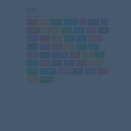
标签
520
618
2025
Adobe
AI
PDF
ps
PS插件
Windows
下载
优化
剪辑
原创
变现
头条
实战
实操
小白
小红书
广告
引流
快手
抖音
搬运
摄影
教程
文案
无人直播
无脑
流量
游戏
滤镜
爆款
电商
直播
矩阵
短视频
网赚
蓝海项目
视频号
课程
赚钱
运营
闲鱼
零基础