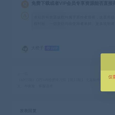
免费下载或者VIP会员专享资源能否直接
本站所有资源版权均属于原作者所有，这里所提
权纠纷，一切责任均由使用者承担。更多说明请参
大橙子
SVIP
上一篇
仅
（6911期）GPT+AI绘图学习班【第13期】 文案制作 爆款小
文、AI换脸、客服话术
发表回复