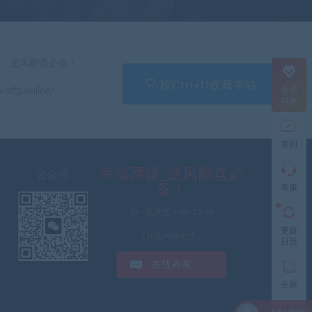
服
直
」 逆风翻盘必备！
接
说
按Ctrl+D收藏本站
会员
.nffp.online/
出
特惠
您
的
需
签到
求
切
记
幸福网赚_逆风翻盘必
公众号
带
备！
客服
上
资
周一至周五 9:00-23:00
源
更新
连
（其他时间勿扰）
日历
接
与
在线咨询
问
题
全屏
投稿