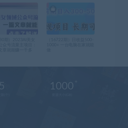
30期）2023AI美女
（16722期）日收益500-
公众号流量主项目：
1000+ 一台电脑在家就能
文章就能赚一千多
做
5
1000
新(个)
资源大小(GB)
在
线
客