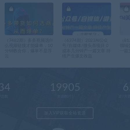
（7482期）多多视频选什
（6374期）2023AI公众
（81
么视频链接才能爆单，10
号/自媒体/微头条项目 0
领域
分钟教会你，爆单不是浮
成本几分钟产一篇文章 持
一篇
云
续产生爆文收益
34
19905
6
户总数
资源数(个)
近7天更
加入VIP获取全站资源