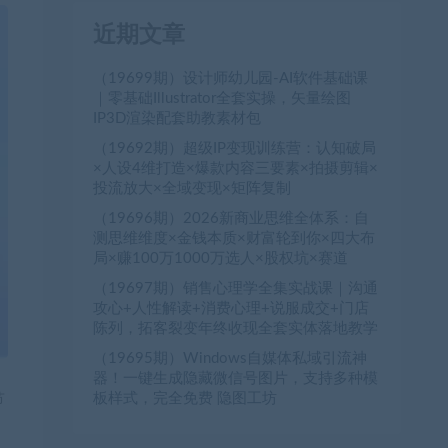
近期文章
（19699期）设计师幼儿园-AI软件基础课
｜零基础Illustrator全套实操，矢量绘图
IP3D渲染配套助教素材包
（19692期）超级IP变现训练营：认知破局
×人设4维打造×爆款内容三要素×拍摄剪辑×
投流放大×全域变现×矩阵复制
（19696期）2026新商业思维全体系：自
测思维维度×金钱本质×财富轮到你×四大布
局×赚100万1000万选人×股权坑×赛道
（19697期）销售心理学全集实战课｜沟通
攻心+人性解读+消费心理+说服成交+门店
陈列，拓客裂变年终收现全套实体落地教学
（19695期）Windows自媒体私域引流神
器！一键生成隐藏微信号图片，支持多种模
板样式，完全免费 隐图工坊
节