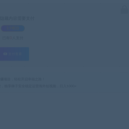
隐藏内容需要支付
3.9积分
已有
0
人支付
支付查看
热门网赚项目，轻松开启幸福之路！
建，独享梯子安全稳定运营海外短视频，日入1000+