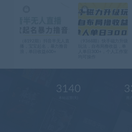
（8192期）抖音半无人直
（9368期）快手磁力升级
播，宝宝起名，暴力撸音
玩法，自布局撸收益，单
浪，单日收益600+
人单日300+，个人工作室
均可操作
3140
3
本站运营(天)
用