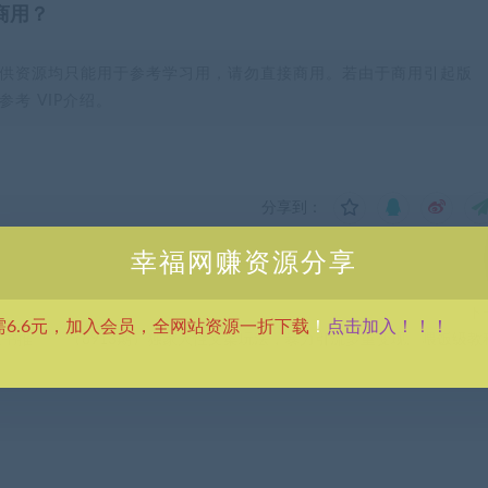
商用？
供资源均只能用于参考学习用，请勿直接商用。若由于商用引起版
考 VIP介绍。
分享到：
幸福网赚资源分享
下
点击加入！！！
需6.6元，加入会员，全网站资源一折下载
！
红书推
（6913期）独家人性文案玩法，暴力引流多重变现。喂饭级教