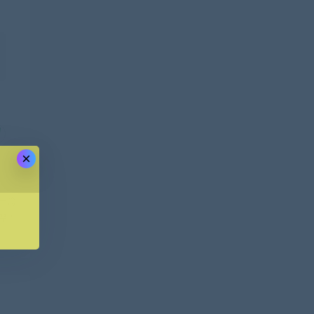
×
一篇
程！