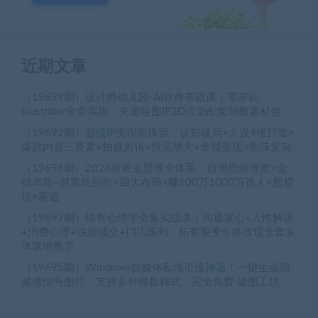
近期文章
（19699期）设计师幼儿园-AI软件基础课｜零基础
Illustrator全套实操，矢量绘图IP3D渲染配套助教素材包
（19692期）超级IP变现训练营：认知破局×人设4维打造×
爆款内容三要素×拍摄剪辑×投流放大×全域变现×矩阵复制
（19696期）2026新商业思维全体系：自测思维维度×金
钱本质×财富轮到你×四大布局×赚100万1000万选人×股权
坑×赛道
（19697期）销售心理学全集实战课｜沟通攻心+人性解读
+消费心理+说服成交+门店陈列，拓客裂变年终收现全套实
体落地教学
（19695期）Windows自媒体私域引流神器！一键生成隐
藏微信号图片，支持多种模板样式，完全免费 隐图工坊