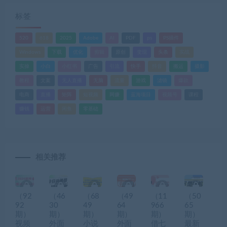
标签
520
618
2025
Adobe
AI
PDF
ps
PS插件
Windows
下载
优化
剪辑
原创
变现
头条
实战
实操
小白
小红书
广告
引流
快手
抖音
搬运
摄影
教程
文案
无人直播
无脑
流量
游戏
滤镜
爆款
电商
直播
矩阵
短视频
网赚
蓝海项目
视频号
课程
赚钱
运营
闲鱼
零基础
相关推荐
（92
（46
（68
（49
（11
（50
92
30
49
64
966
65
期）
期）
期）
期）
期）
期）
视频
外面
小说
外面
借七
最新