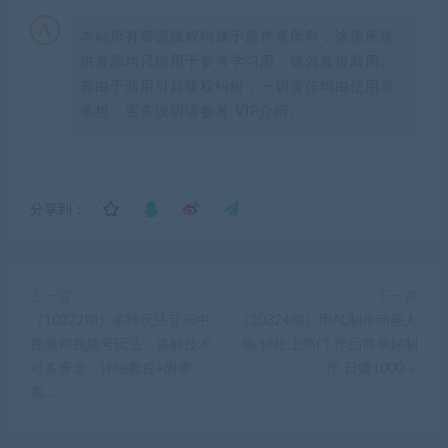
本站所有资源版权均属于原作者所有，这里所提
供资源均只能用于参考学习用，请勿直接商用。
若由于商用引起版权纠纷，一切责任均由使用者
承担。更多说明请参考 VIP介绍。
分享到：
上一篇
下一篇
（10322期）多种玩法音乐中
（10324期）用AL制作动画人
视频和视频号玩法，讲解技术
物 轻松上热门 作品简单好制
可多赛道。详细教程+附带
作 日赚1000＋
素…