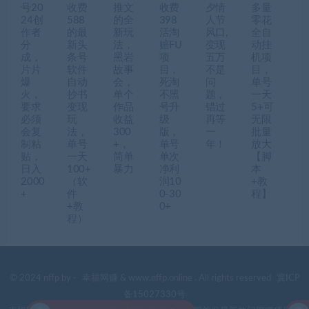
号20
收费
推文
收费
夕情
多量
24创
588
的全
398
人节
零花
作者
的最
新玩
活淘
风口,
全自
分
新头
法，
赔FU
变现
动挂
成，
条号
黑岩
项
五万
机项
片片
软件
故事
目，
不是
目，
爆
自动
会，
死淘
问
单号
火，
抄书
单个
不黑
题，
一天
要求
变现
作品
号升
错过
5+可
必须
玩
收益
级
再等
无限
会复
法，
300
版，
一
批量
制粘
单号
+，
单号
年！
放大
贴，
一天
简单
单次
【脚
日入
100+
暴力
净利
本
2000
（软
润10
+教
+
件
0-30
程】
+教
0+
程）
© 2024 nffp by -
幸福网赚
& www.nffp.online . All rights reserved
冀ICP
备15027330号