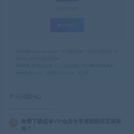
已有
0
人支付
支付查看
幸福网赚(www.nffp.online)，逆风翻盘必备！全网首发最新热门网
赚项目，轻松开启幸福之路！
幸福网赚_逆风翻盘必备！
»
（10323期）小红书商单操作简单，
5分钟快速出作品，日稳定收入1000+，无上限
常见问题FAQ
免费下载或者VIP会员专享资源能否直接商
用？