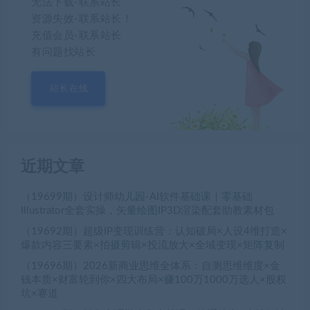
无法下载-联系站长
资源失效-联系站长！
充值会员-联系站长
有问题找站长
站长在线
近期文章
（19699期）设计师幼儿园-AI软件基础课｜零基础
Illustrator全套实操，矢量绘图IP3D渲染配套助教素材包
（19692期）超级IP变现训练营：认知破局×人设4维打造×
爆款内容三要素×拍摄剪辑×投流放大×全域变现×矩阵复制
（19696期）2026新商业思维全体系：自测思维维度×金
钱本质×财富轮到你×四大布局×赚100万1000万选人×股权
坑×赛道