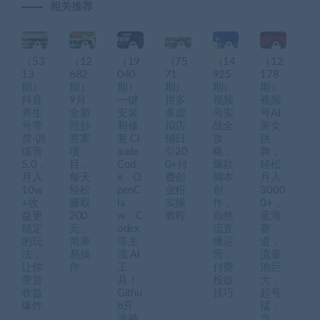
相关推荐
（53
（12
（19
（75
（14
（12
13
682
040
71
925
178
期）
期）
期）
期）
期）
期）
抖音
9月
一键
拼多
视频
视频
养生
全新
安装
多虚
号实
号AI
号带
照抄
和修
拟店
战全
美女
货·训
答案
复 Cl
铺日
攻
跳
练营
项
aude
引20
略，
舞，
5.0，
目，
Cod
0+付
爆款
轻松
月入
每天
e、O
费创
脚本
月入
10w
轻松
penC
业粉
创
3000
+收
赚取
la
实操
作，
0+，
益更
200
w、C
教程
自然
蓝海
稳定
元，
odex
流直
赛
的玩
简单
等主
播运
道，
法，
易操
流 AI
营，
流量
让你
作
工
付费
池巨
带货
具！
投放
大，
收益
Githu
技巧
起号
爆炸
b开
猛，
源神
当…