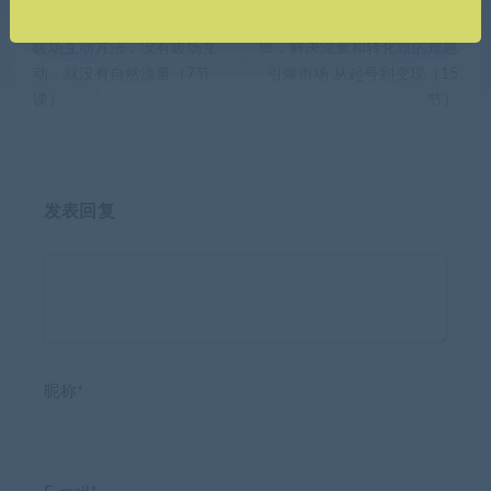
（7003期）2023直播·必修课
（7005期）线上·招商培训
暖场互动方法，没有暖场互
班，解决流量和转化难的难题
动，就没有自然流量（7节
引爆市场 从起号到变现（15
课）
节）
发表回复
昵称*