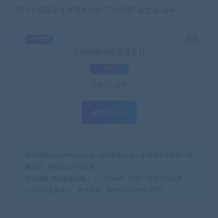
27-27.招商会签单节奏把控“三轮闭环”成交法.mp4
SVIP免费
当前隐藏内容需要支付
3.9积分
已有
0
人支付
支付查看
幸福网赚(www.nffp.online)，逆风翻盘必备！全网首发最新热门网
赚项目，轻松开启幸福之路！
幸福网赚_逆风翻盘必备！
»
（7004期）招商·方案系统实战班：
让你获取更多客户，更大市场，更持续的出货量(27节)