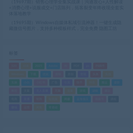
（19697期）销售心理学全集实战课｜沟通攻心+人性解读
+消费心理+说服成交+门店陈列，拓客裂变年终收现全套实
体落地教学
（19695期）Windows自媒体私域引流神器！一键生成隐
藏微信号图片，支持多种模板样式，完全免费 隐图工坊
标签
520
618
2025
Adobe
AI
PDF
ps
PS插件
Windows
下载
优化
剪辑
原创
变现
头条
实战
实操
小白
小红书
广告
引流
快手
抖音
搬运
摄影
教程
文案
无人直播
无脑
流量
游戏
滤镜
爆款
电商
直播
矩阵
短视频
网赚
蓝海项目
视频号
课程
赚钱
运营
闲鱼
零基础