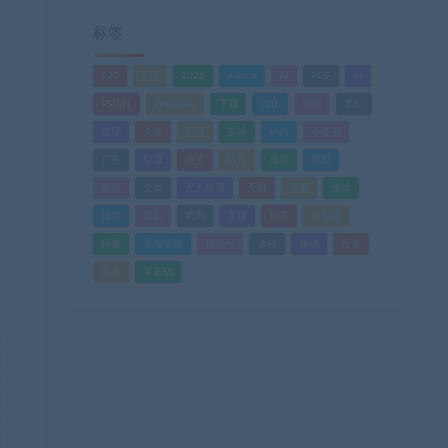
标签
520
618
2025
Adobe
AI
PDF
ps
PS插件
Windows
下载
优化
剪辑
原创
变现
头条
实战
实操
小白
小红书
广告
引流
快手
抖音
搬运
摄影
教程
文案
无人直播
无脑
流量
游戏
滤镜
爆款
电商
直播
矩阵
短视频
网赚
蓝海项目
视频号
课程
赚钱
运营
闲鱼
零基础