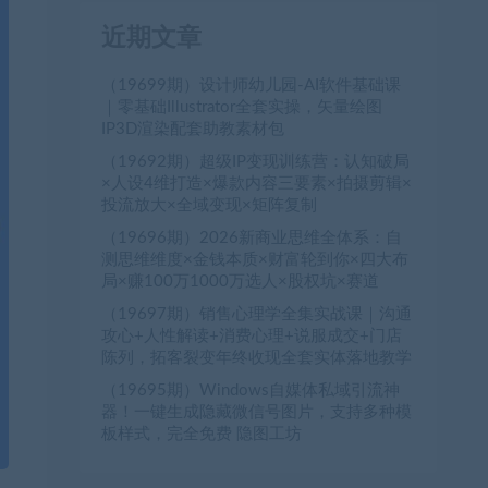
近期文章
（19699期）设计师幼儿园-AI软件基础课
｜零基础Illustrator全套实操，矢量绘图
IP3D渲染配套助教素材包
（19692期）超级IP变现训练营：认知破局
×人设4维打造×爆款内容三要素×拍摄剪辑×
投流放大×全域变现×矩阵复制
（19696期）2026新商业思维全体系：自
测思维维度×金钱本质×财富轮到你×四大布
局×赚100万1000万选人×股权坑×赛道
（19697期）销售心理学全集实战课｜沟通
攻心+人性解读+消费心理+说服成交+门店
陈列，拓客裂变年终收现全套实体落地教学
（19695期）Windows自媒体私域引流神
器！一键生成隐藏微信号图片，支持多种模
板样式，完全免费 隐图工坊