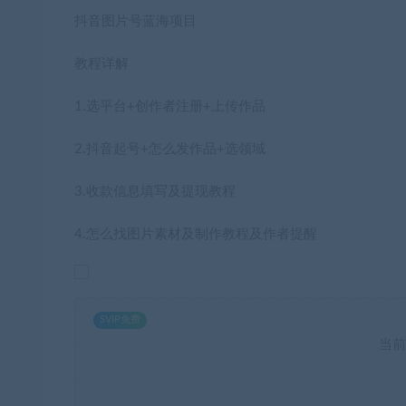
抖音图片号蓝海项目
教程详解
1.选平台+创作者注册+上传作品
2.抖音起号+怎么发作品+选领域
3.收款信息填写及提现教程
4.怎么找图片素材及制作教程及作者提醒
SVIP免费
当前