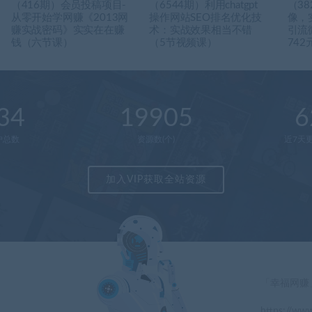
（416期）会员投稿项目-
（6544期）利用chatgpt
（3
从零开始学网赚《2013网
操作网站SEO排名优化技
像，
赚实战密码》实实在在赚
术：实战效果相当不错
引流
钱（六节课）
（5节视频课）
742
34
19905
6
户总数
资源数(个)
近7天更
加入VIP获取全站资源
「幸福网赚
https://www