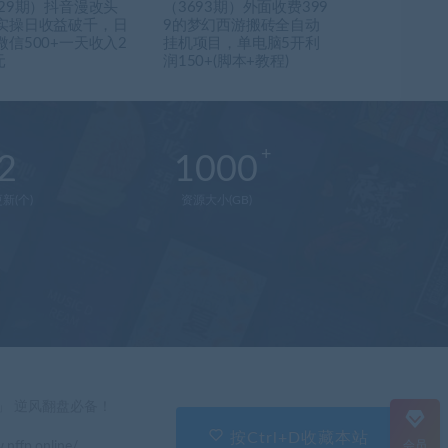
829期）抖音漫改头
（3693期）外面收费399
实操日收益破千，日
9的梦幻西游搬砖全自动
微信500+一天收入2
挂机项目，单电脑5开利
元
润150+(脚本+教程)
2
1000
新(个)
资源大小(GB)
在
线
客
服
直
」 逆风翻盘必备！
接
说
按Ctrl+D收藏本站
会员
.nffp.online/