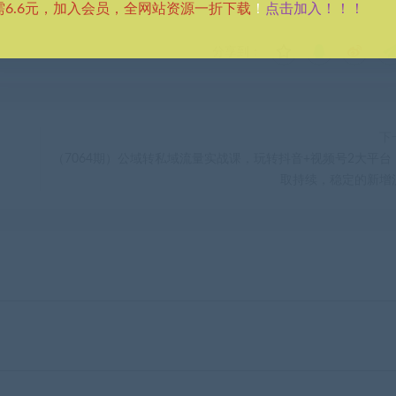
点击加入！！！
需6.6元，加入会员，全网站资源一折下载
！
分享到：
下
（7064期）公域转私域流量实战课，玩转抖音+视频号2大平台
取持续，稳定的新增