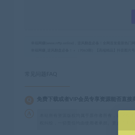
幸福网赚(www.nffp.online)，逆风翻盘必备！全网首发最新
幸福网赚_逆风翻盘必备！
»
（7063期）【高端精品】抖音图片
常见问题FAQ
免费下载或者VIP会员专享资源能否直接
本站所有资源版权均属于原作者所有，这里所提
权纠纷，一切责任均由使用者承担。更多说明请参