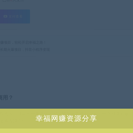
已有
0
人支付
支付查看
热门网赚项目，轻松开启幸福之路！
号长期火爆项目，抖音小程序变现
商用？
供资源均只能用于参考学习用，请勿直接商用。若由于商用引起版
幸福网赚资源分享
考 VIP介绍。