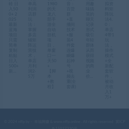
砖 日
单高
1980
音：
用趣
拟资
入50
利润
的天
百货
味搞
料矩
0+ 2
店群
龙八
群
笑的
阵玩
025
玩
部手
+直
聊天
法4.
最新
法：
游全
播间
记录
0：
蓝海
掌握
自动
技术
形式
单店
项目
多店
挂机
+服
吸引
4带1
只需
铺矩
项
装4
年轻
玩
简单
阵运
目，
件套
群体
法，
复制
营技
单窗
连爆
从而
操作
粘贴
术，
口一
瞬爆
获得
模式
日入
单店
天50
起神
视频
+全
500+
月利
+
号
的商
新配
新…
润2-
【脚
+视
业
套软
5万
本
频去
价…
件，
+教
重(全
被动
程】
套课)
月收
入1
万+
© 2024 nffp by -
幸福网赚
& www.nffp.online . All rights reserved
冀ICP
备15027330号