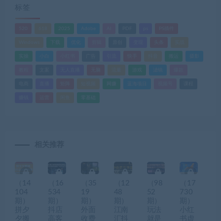
标签
520
618
2025
Adobe
AI
PDF
ps
PS插件
Windows
下载
优化
剪辑
原创
变现
头条
实战
实操
小白
小红书
广告
引流
快手
抖音
搬运
摄影
教程
文案
无人直播
无脑
流量
游戏
滤镜
爆款
电商
直播
矩阵
短视频
网赚
蓝海项目
视频号
课程
赚钱
运营
闲鱼
零基础
相关推荐
（14
（16
（35
（12
（98
（17
104
534
19
48
52
730
期）
期）
期）
期）
期）
期）
拼夕
抖店
外面
江南
玩法
小红
夕搬
高客
收费
汇抖
就是
书虚