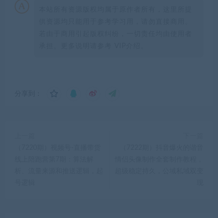
本站所有资源版权均属于原作者所有，这里所提
供资源均只能用于参考学习用，请勿直接商用。
若由于商用引起版权纠纷，一切责任均由使用者
承担。更多说明请参考 VIP介绍。
分享到：
上一篇
下一篇
（7220期）视频号-直播带货
（7222期）抖音爆火的谐音
线上陪跑营第7期：算法解
情侣头像制作全套制作教程，
析、流量来源和推送逻辑，起
超级稳定持久，公域私域双变
号逻辑
现