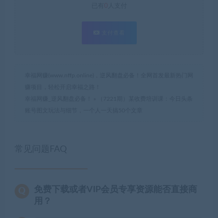
已有
0
人支付
支付查看
幸福网赚(www.nffp.online)，逆风翻盘必备！全网首发最新热门网
赚项目，轻松开启幸福之路！
幸福网赚_逆风翻盘必备！
»
（7221期）某收费培训课：今日头条
账号图文玩法与细节，一个人一天搞50个文章
常见问题FAQ
免费下载或者VIP会员专享资源能否直接商
用？