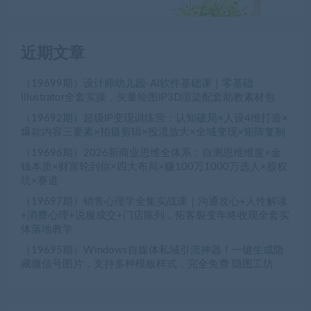
近期文章
（19699期）设计师幼儿园-AI软件基础课｜零基础
Illustrator全套实操，矢量绘图IP3D渲染配套助教素材包
（19692期）超级IP变现训练营：认知破局×人设4维打造×
爆款内容三要素×拍摄剪辑×投流放大×全域变现×矩阵复制
（19696期）2026新商业思维全体系：自测思维维度×金
钱本质×财富轮到你×四大布局×赚100万1000万选人×股权
坑×赛道
（19697期）销售心理学全集实战课｜沟通攻心+人性解读
+消费心理+说服成交+门店陈列，拓客裂变年终收现全套实
体落地教学
（19695期）Windows自媒体私域引流神器！一键生成隐
藏微信号图片，支持多种模板样式，完全免费 隐图工坊