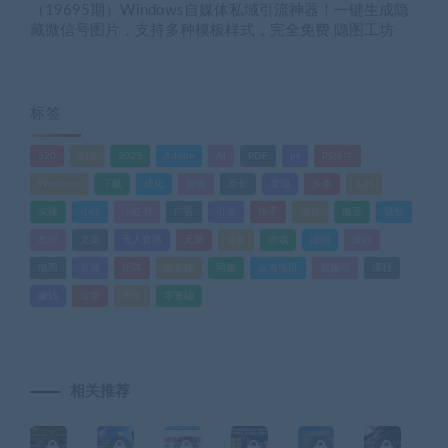
（19695期）Windows自媒体私域引流神器！一键生成隐
藏微信号图片，支持多种模板样式，完全免费 隐图工坊
标签
520
618
2025
Adobe
AI
PDF
ps
PS插件
Windows
下载
优化
剪辑
原创
变现
头条
实战
实操
小白
小红书
广告
引流
快手
抖音
搬运
摄影
教程
文案
无人直播
无脑
流量
游戏
滤镜
爆款
电商
直播
矩阵
短视频
网赚
蓝海项目
视频号
课程
赚钱
运营
闲鱼
零基础
相关推荐