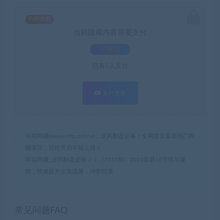
SVIP免费
当前隐藏内容需要支付
3.9积分
已有
0
人支付
支付查看
幸福网赚(www.nffp.online)，逆风翻盘必备！全网首发最新热门网
赚项目，轻松开启幸福之路！
幸福网赚_逆风翻盘必备！
»
（7319期）2023最新16节快车课
程，快速提升京东流量，冲刺销量
常见问题FAQ