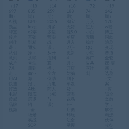
（17
（18
（14
（18
（72
（19
697
835
259
188
74
142
期）
期）
期）
期）
期）
期）
AI视
GPT-
2025
淘宝
月入
170
频品
Imag
拼多
无货
过万
w粉
牌宣
e2零
多运
源5.0
小白
博主
传片
基础
营实
单店
无脑
同款
创作
到精
战
月入
操作
追剧
课：
通实
课，
2万-
QQ
变现
从创
操：
从开
更新
小世
赛道
意到
从账
店到
4
界广
全套
成片
号注
直
月：
告共
课-更
7步
册到
播，
开店
享计
新，
走，
商业
全方
防骗
划
选剧
用AI
海
位助
到下
+文
快速
报，
力电
单发
案
打造
AI出
商人
货，
+剪
电影
图底
（40
蓝海
辑全
质感
层逻
节
选品
套教
品牌
辑
课）
+三
学，
视频
+全
店循
解锁
场景
环玩
精选
实战
法全
伙伴
SOP
掌握
收徒