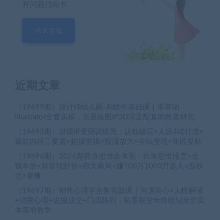
有问题找站长
站长在线
近期文章
（19699期）设计师幼儿园-AI软件基础课｜零基础
Illustrator全套实操，矢量绘图IP3D渲染配套助教素材包
（19692期）超级IP变现训练营：认知破局×人设4维打造×
爆款内容三要素×拍摄剪辑×投流放大×全域变现×矩阵复制
（19696期）2026新商业思维全体系：自测思维维度×金
钱本质×财富轮到你×四大布局×赚100万1000万选人×股权
坑×赛道
（19697期）销售心理学全集实战课｜沟通攻心+人性解读
+消费心理+说服成交+门店陈列，拓客裂变年终收现全套实
体落地教学