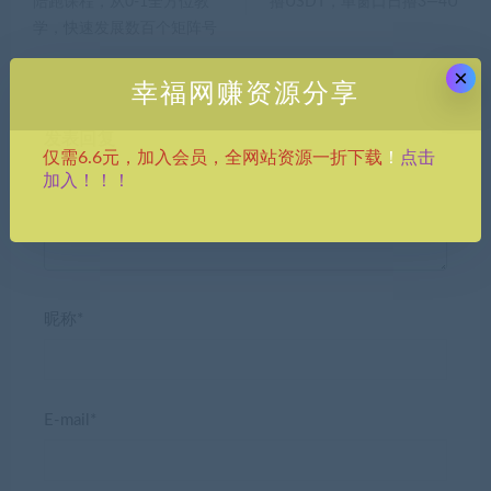
陪跑课程，从0-1全方位教
撸USDT，单窗口日撸3—4U
学，快速发展数百个矩阵号
×
幸福网赚资源分享
发表回复
点击
仅需6.6元，加入会员，全网站资源一折下载
！
加入！！！
昵称*
E-mail*