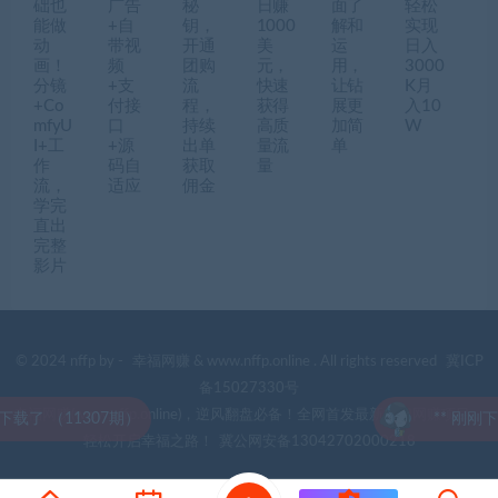
础也
广告
秘
日赚
面了
轻松
能做
+自
钥，
1000
解和
实现
动
带视
开通
美
运
日入
画！
频
团购
元，
用，
3000
分镜
+支
流
快速
让钻
K月
+Co
付接
程，
获得
展更
入10
mfyU
口
持续
高质
加简
W
I+工
+源
出单
量流
单
作
码自
获取
量
流，
适应
佣金
学完
直出
完整
影片
© 2024 nffp by -
幸福网赚
& www.nffp.online . All rights reserved
冀ICP
备15027330号
幸福网赚(www.nffp.online)，逆风翻盘必备！全网首发最新热门网赚项目，
（11307期）
** 刚刚下载了 
轻松开启幸福之路！
冀公网安备13042702000218