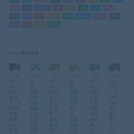
教程
文案
无人直播
无脑
流量
游戏
滤镜
爆款
电商
直播
矩阵
短视频
网赚
蓝海项目
视频号
课程
赚钱
运营
闲鱼
零基础
相关推荐
（18
（54
（13
（32
（23
（10
924
42
959
00
08
652
期）
期）
期）
期）
期）
期）
好奇
视频
团购
高级
智能
一分
避难
打赏/
达人
联盟
钻展
钟70
所—A
付费
图文
营销
手把
0W
I动画
视频
带货
教
手教
播
电影
引流
课，
程：
你操
放，
制作
吸粉/
掌握
投放
作钻
暴力
2.0：
定时
变现
谷歌
展，
变
零基
弹窗
核心
广告
全方
现，