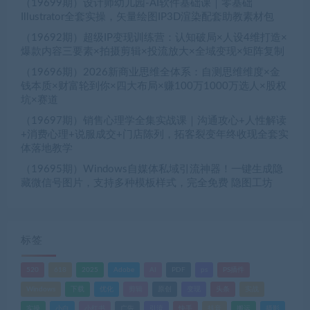
（19699期）设计师幼儿园-AI软件基础课｜零基础
Illustrator全套实操，矢量绘图IP3D渲染配套助教素材包
（19692期）超级IP变现训练营：认知破局×人设4维打造×
爆款内容三要素×拍摄剪辑×投流放大×全域变现×矩阵复制
（19696期）2026新商业思维全体系：自测思维维度×金
钱本质×财富轮到你×四大布局×赚100万1000万选人×股权
坑×赛道
（19697期）销售心理学全集实战课｜沟通攻心+人性解读
+消费心理+说服成交+门店陈列，拓客裂变年终收现全套实
体落地教学
（19695期）Windows自媒体私域引流神器！一键生成隐
藏微信号图片，支持多种模板样式，完全免费 隐图工坊
标签
520
618
2025
Adobe
AI
PDF
ps
PS插件
Windows
下载
优化
剪辑
原创
变现
头条
实战
实操
小白
小红书
广告
引流
快手
抖音
搬运
摄影