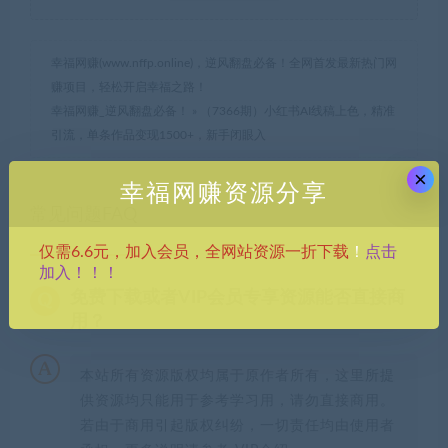
幸福网赚(www.nffp.online)，逆风翻盘必备！全网首发最新热门网
赚项目，轻松开启幸福之路！
幸福网赚_逆风翻盘必备！
»
（7366期）小红书AI线稿上色，精准
引流，单条作品变现1500+，新手闭眼入
×
幸福网赚资源分享
常见问题FAQ
点击
仅需6.6元，加入会员，全网站资源一折下载
！
加入！！！
免费下载或者VIP会员专享资源能否直接商
用？
本站所有资源版权均属于原作者所有，这里所提
供资源均只能用于参考学习用，请勿直接商用。
若由于商用引起版权纠纷，一切责任均由使用者