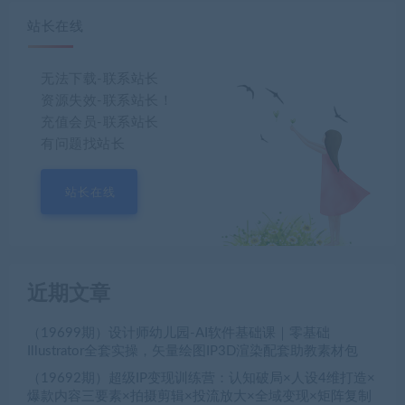
站长在线
无法下载-联系站长
资源失效-联系站长！
充值会员-联系站长
有问题找站长
站长在线
近期文章
（19699期）设计师幼儿园-AI软件基础课｜零基础
Illustrator全套实操，矢量绘图IP3D渲染配套助教素材包
（19692期）超级IP变现训练营：认知破局×人设4维打造×
爆款内容三要素×拍摄剪辑×投流放大×全域变现×矩阵复制