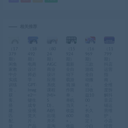
相关推荐
（17
（18
（80
（15
（16
（11
379
492
24
924
969
799
期）
期）
期）
期）
期）
期）
闲鱼
电商
AIGC
最新
三款
抖店
家教
设计
商业
全自
游戏
运营
中介
师必
设计
动下
全自
指
实战
学：
应用
载游
动搬
南，
训练
GPT-
系统
戏 操
砖，
全维
营，
Imag
课程
作简
日收
度拆
获
e2一
(MJ+
单，
益10
解抖
客、
键生
S
单机
00
音店
搭
成专
D)，
当天
+，
铺运
建、
业视
AI的
收益
长久
营维
匹
觉大
出现
600
稳
护，
配、
片，
并不
+，
定！
小店
放
产品
是淘
收益
小白
经营