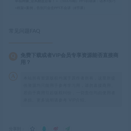
幸福网赚_逆风翻盘必备！
»
（10370期）PPT职场课：话术+技巧
+框架+案例，告别只会念PPT不会讲（8节课）
常见问题FAQ
免费下载或者VIP会员专享资源能否直接商
用？
本站所有资源版权均属于原作者所有，这里所提
供资源均只能用于参考学习用，请勿直接商用。
若由于商用引起版权纠纷，一切责任均由使用者
承担。更多说明请参考 VIP介绍。
分享到：