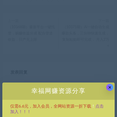
上一篇
下一篇
（10368期）最新平台一键托
（10371期）Ai一键自动生成
管，躺赚收益分成 配合管道
爆款头条，三分钟快速生成，
收益，日产无上限
复制粘贴即可完成， 月入2万
+
发表回复
×
幸福网赚资源分享
点击
仅需6.6元，加入会员，全网站资源一折下载
！
加入！！！
昵称*