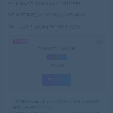
006-如何在1天内快速准备好PPT讲解?.mp4
007-讲PPT紧张怎么办?3个高效方法帮你解决,mp4
008-上台讲PPT如何得体?5个细节不容忽视,mp4
SVIP免费
当前隐藏内容需要支付
3.9积分
已有
0
人支付
支付查看
幸福网赚(www.nffp.online)，逆风翻盘必备！全网首发最新热门网
赚项目，轻松开启幸福之路！