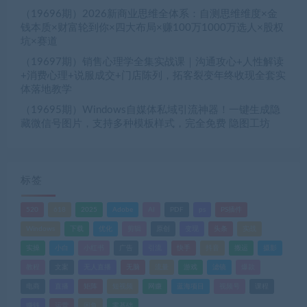
（19696期）2026新商业思维全体系：自测思维维度×金
钱本质×财富轮到你×四大布局×赚100万1000万选人×股权
坑×赛道
（19697期）销售心理学全集实战课｜沟通攻心+人性解读
+消费心理+说服成交+门店陈列，拓客裂变年终收现全套实
体落地教学
（19695期）Windows自媒体私域引流神器！一键生成隐
藏微信号图片，支持多种模板样式，完全免费 隐图工坊
标签
520
618
2025
Adobe
AI
PDF
ps
PS插件
Windows
下载
优化
剪辑
原创
变现
头条
实战
实操
小白
小红书
广告
引流
快手
抖音
搬运
摄影
教程
文案
无人直播
无脑
流量
游戏
滤镜
爆款
电商
直播
矩阵
短视频
网赚
蓝海项目
视频号
课程
赚钱
运营
闲鱼
零基础