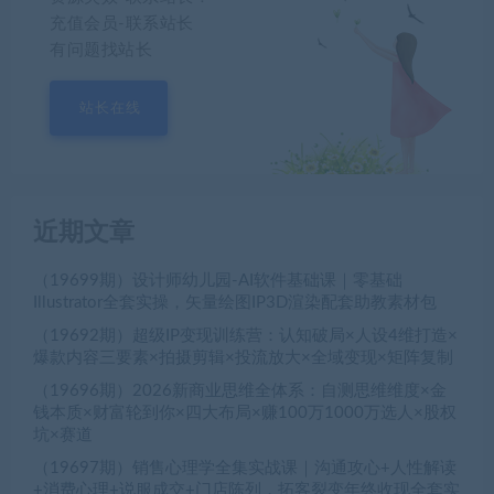
充值会员-联系站长
有问题找站长
站长在线
近期文章
（19699期）设计师幼儿园-AI软件基础课｜零基础
Illustrator全套实操，矢量绘图IP3D渲染配套助教素材包
（19692期）超级IP变现训练营：认知破局×人设4维打造×
爆款内容三要素×拍摄剪辑×投流放大×全域变现×矩阵复制
（19696期）2026新商业思维全体系：自测思维维度×金
钱本质×财富轮到你×四大布局×赚100万1000万选人×股权
坑×赛道
（19697期）销售心理学全集实战课｜沟通攻心+人性解读
+消费心理+说服成交+门店陈列，拓客裂变年终收现全套实