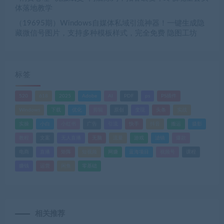
体落地教学
（19695期）Windows自媒体私域引流神器！一键生成隐
藏微信号图片，支持多种模板样式，完全免费 隐图工坊
标签
520
618
2025
Adobe
AI
PDF
ps
PS插件
Windows
下载
优化
剪辑
原创
变现
头条
实战
实操
小白
小红书
广告
引流
快手
抖音
搬运
摄影
教程
文案
无人直播
无脑
流量
游戏
滤镜
爆款
电商
直播
矩阵
短视频
网赚
蓝海项目
视频号
课程
赚钱
运营
闲鱼
零基础
相关推荐