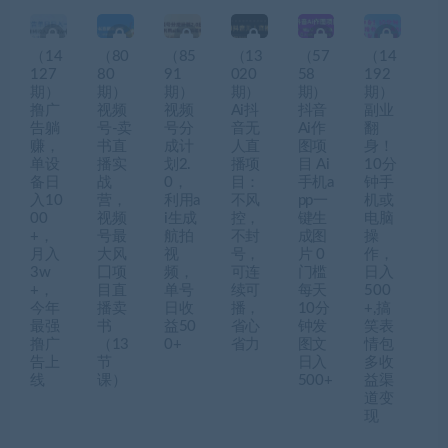
（14
（80
（85
（13
（57
（14
127
80
91
020
58
192
期）
期）
期）
期）
期）
期）
撸广
视频
视频
Ai抖
抖音
副业
告躺
号-卖
号分
音无
Ai作
翻
赚，
书直
成计
人直
图项
身！
单设
播实
划2.
播项
目 Ai
10分
备日
战
0，
目：
手机a
钟手
入10
营，
利用a
不风
pp一
机或
00
视频
i生成
控，
键生
电脑
+，
号最
航拍
不封
成图
操
月入
大风
视
号，
片 0
作，
3w
囗项
频，
可连
门槛
日入
+，
目直
单号
续可
每天
500
今年
播卖
日收
播，
10分
+,搞
最强
书
益50
省心
钟发
笑表
撸广
（13
0+
省力
图文
情包
告上
节
日入
多收
线
课）
500+
益渠
道变
现