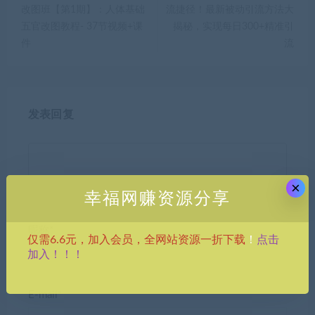
改图班【第1期】：人体基础
流捷径！最新被动引流方法大
五官改图教程- 37节视频+课
揭秘，实现每日300+精准引
件
流
发表回复
×
幸福网赚资源分享
昵称*
点击
仅需6.6元，加入会员，全网站资源一折下载
！
加入！！！
E-mail*