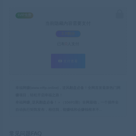
SVIP免费
当前隐藏内容需要支付
3.9积分
已有
0
人支付
支付查看
幸福网赚(www.nffp.online)，逆风翻盘必备！全网首发最新热门网
赚项目，轻松开启幸福之路！
幸福网赚_逆风翻盘必备！
»
（10691期）全网最稳，一个插件全
自动执行矩阵发布，相信我，能赚钱和会赚钱根本不…
常见问题FAQ