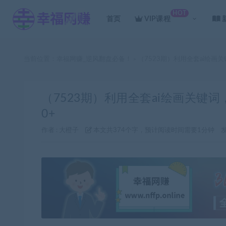
HOT
首页
VIP课程
当前位置：
幸福网赚_逆风翻盘必备！
（7523期）利用全套ai绘画
>
（7523期）利用全套ai绘画关键
0+
作者 :
大橙子
本文共374个字，预计阅读时间需要1分钟