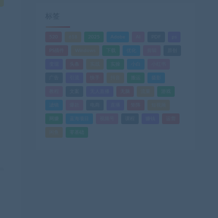
标签
520
618
2025
Adobe
AI
PDF
ps
PS插件
Windows
下载
优化
剪辑
原创
变现
头条
实战
实操
小白
小红书
广告
引流
快手
抖音
搬运
摄影
教程
文案
无人直播
无脑
流量
游戏
滤镜
爆款
电商
直播
矩阵
短视频
网赚
蓝海项目
视频号
课程
赚钱
运营
闲鱼
零基础