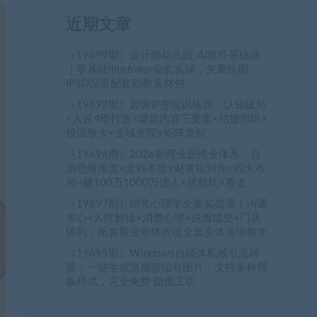
近期文章
（19699期）设计师幼儿园-AI软件基础课
｜零基础Illustrator全套实操，矢量绘图
IP3D渲染配套助教素材包
（19692期）超级IP变现训练营：认知破局
×人设4维打造×爆款内容三要素×拍摄剪辑×
投流放大×全域变现×矩阵复制
（19696期）2026新商业思维全体系：自
测思维维度×金钱本质×财富轮到你×四大布
局×赚100万1000万选人×股权坑×赛道
（19697期）销售心理学全集实战课｜沟通
攻心+人性解读+消费心理+说服成交+门店
陈列，拓客裂变年终收现全套实体落地教学
（19695期）Windows自媒体私域引流神
器！一键生成隐藏微信号图片，支持多种模
板样式，完全免费 隐图工坊