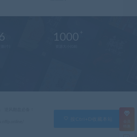
6
1000
新(个)
资源大小(GB)
在
线
客
服
直
」 逆风翻盘必备！
接
说
按Ctrl+D收藏本站
会员
.nffp.online/
出
特惠
您
的