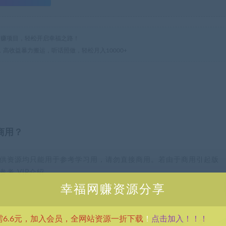
热门网赚项目，轻松开启幸福之路！
漫，高收益暴力搬运，听话照做，轻松月入10000+
商用？
供资源均只能用于参考学习用，请勿直接商用。若由于商用引起版
考 VIP介绍。
幸福网赚资源分享
点击加入！！！
需6.6元，加入会员，全网站资源一折下载
！
分享到：