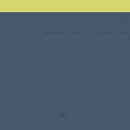
下
冷门风
（10392期）油画风格制作周星驰经典片段，短视频条条破百
网站