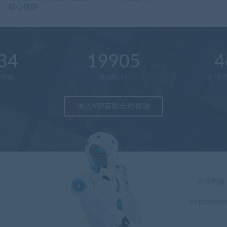
核心技能
34
19905
4
户总数
资源数(个)
近7天更
加入VIP获取全站资源
「幸福网赚
https://www
」