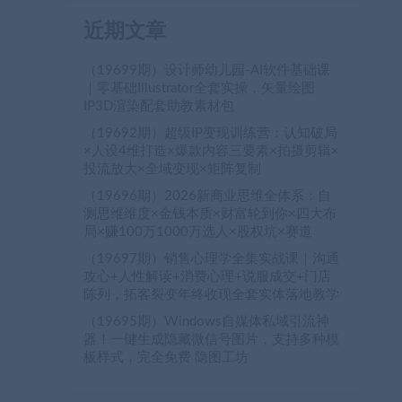
近期文章
（19699期）设计师幼儿园-AI软件基础课
｜零基础Illustrator全套实操，矢量绘图
IP3D渲染配套助教素材包
（19692期）超级IP变现训练营：认知破局
×人设4维打造×爆款内容三要素×拍摄剪辑×
投流放大×全域变现×矩阵复制
（19696期）2026新商业思维全体系：自
测思维维度×金钱本质×财富轮到你×四大布
局×赚100万1000万选人×股权坑×赛道
（19697期）销售心理学全集实战课｜沟通
攻心+人性解读+消费心理+说服成交+门店
陈列，拓客裂变年终收现全套实体落地教学
（19695期）Windows自媒体私域引流神
器！一键生成隐藏微信号图片，支持多种模
板样式，完全免费 隐图工坊