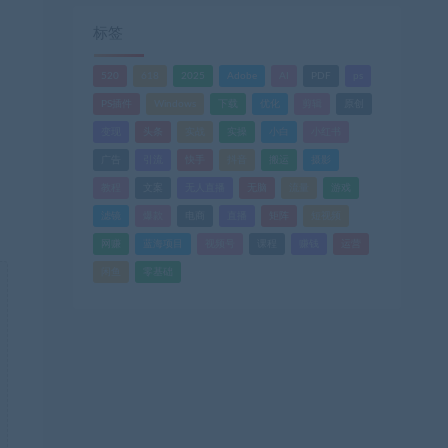
标签
520
618
2025
Adobe
AI
PDF
ps
PS插件
Windows
下载
优化
剪辑
原创
变现
头条
实战
实操
小白
小红书
广告
引流
快手
抖音
搬运
摄影
教程
文案
无人直播
无脑
流量
游戏
滤镜
爆款
电商
直播
矩阵
短视频
网赚
蓝海项目
视频号
课程
赚钱
运营
闲鱼
零基础