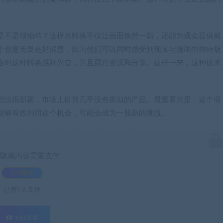
是不是很独特？这样的转换不仅让画面焕然一新，还能为观众提供截
个创意无疑是好消息，因为他们可以同时感受到现实与漫画的独特魅
会对这种转换感到兴奋，并且愿意尝试和分享。这样一来，这种技术
想法很新颖，市场上目前几乎没有类似的产品。最重要的是，这个项
能够有效利用这个机会，可能会成为一股新的潮流。
隐藏内容需要支付
3.9积分
已有
0
人支付
支付查看