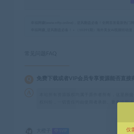
幸福网赚(www.nffp.online)，逆风翻盘必备！全网首发最新
幸福网赚_逆风翻盘必备！
»
（10391期）海外美女AI视频转动
常见问题FAQ
免费下载或者VIP会员专享资源能否直接
本站所有资源版权均属于原作者所有，这里所提
权纠纷，一切责任均由使用者承担。更多说明请参
仅
大橙子
SVIP