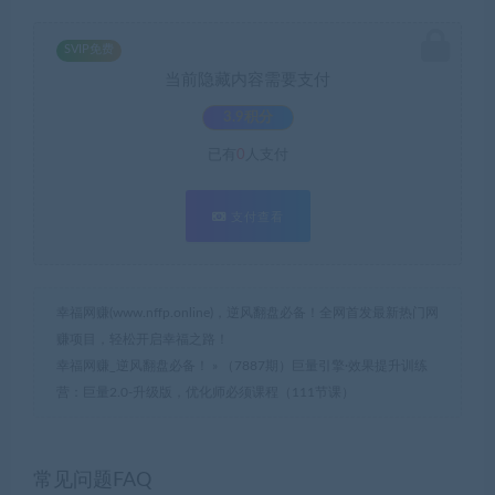
SVIP免费
当前隐藏内容需要支付
3.9积分
已有
0
人支付
支付查看
幸福网赚(www.nffp.online)，逆风翻盘必备！全网首发最新热门网
赚项目，轻松开启幸福之路！
幸福网赚_逆风翻盘必备！
»
（7887期）巨量引擎·效果提升训练
营：巨量2.0-升级版，优化师必须课程（111节课）
常见问题FAQ