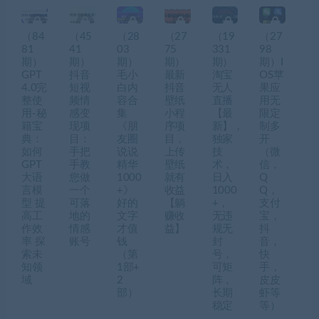
（84
（45
（28
（27
（19
（27
81
41
03
75
331
98
期）
期）
期）
期）
期）
期）I
GPT
抖音
毛小
最新
淘宝
OS苹
4.0完
短视
白内
抖音
无人
果应
整使
频情
容合
壁纸
直播
用无
用-秘
感变
集
小程
【最
限定
籍宝
现项
《朋
序项
新】，
制多
典：
目：
友圈
目，
独家
开
如何
手把
说说
上传
技
（微
GPT
手教
精华
壁纸
术，
信，
大语
您做
1000
就有
日入
Q
言模
一个
+》
收益
1000
Q，
型 提
可落
好的
【躺
+，
支付
高工
地的
文字
赚收
无违
宝，
作效
情感
才值
益】
规无
抖
率 探
账号
钱
封
音，
索未
（第
号，
快
知领
1部+
可矩
手，
域
2
阵，
皮皮
部）
长期
虾等
稳定
等）