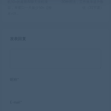
机50+的最新AI聊天挂机项
·30种用法，工作效率提升数
目，单窗口一天最少50+【脚
倍（31节课）
本+详…
发表回复
昵称*
E-mail*