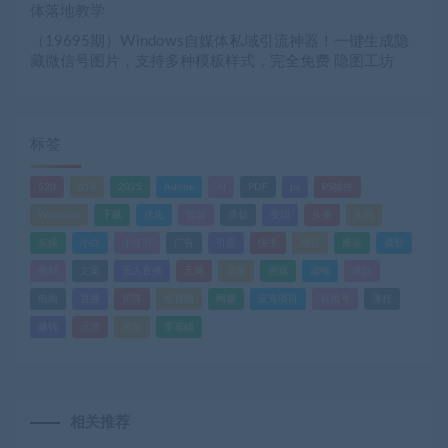
体落地教学
（19695期）Windows自媒体私域引流神器！一键生成隐
藏微信号图片，支持多种模板样式，完全免费 隐图工坊
标签
520
618
2025
Adobe
AI
PDF
ps
PS插件
Windows
下载
优化
剪辑
原创
变现
头条
实战
实操
小白
小红书
广告
引流
快手
抖音
搬运
摄影
教程
文案
无人直播
无脑
流量
游戏
滤镜
爆款
电商
直播
矩阵
短视频
网赚
蓝海项目
视频号
课程
赚钱
运营
闲鱼
零基础
相关推荐