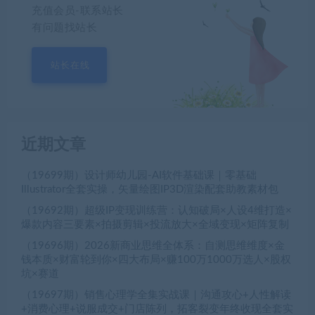
充值会员-联系站长
有问题找站长
站长在线
近期文章
（19699期）设计师幼儿园-AI软件基础课｜零基础
Illustrator全套实操，矢量绘图IP3D渲染配套助教素材包
（19692期）超级IP变现训练营：认知破局×人设4维打造×
爆款内容三要素×拍摄剪辑×投流放大×全域变现×矩阵复制
（19696期）2026新商业思维全体系：自测思维维度×金
钱本质×财富轮到你×四大布局×赚100万1000万选人×股权
坑×赛道
（19697期）销售心理学全集实战课｜沟通攻心+人性解读
+消费心理+说服成交+门店陈列，拓客裂变年终收现全套实