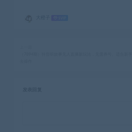
大橙子
SVIP
上一篇
（7894期）抖音听故事无人直播新玩法，无需养号、适合新
去操作
发表回复