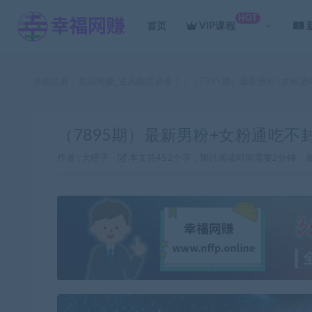
HOT
首页
VIP课程
当前位置：
幸福网赚_逆风翻盘必备！
（7895期）最新男粉+女粉通
>
（7895期）最新男粉+女粉通吃不
作者 :
大橙子
本文共452个字，预计阅读时间需要2分钟