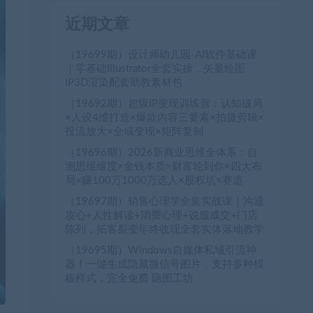
近期文章
（19699期）设计师幼儿园-AI软件基础课
｜零基础Illustrator全套实操，矢量绘图
IP3D渲染配套助教素材包
（19692期）超级IP变现训练营：认知破局
×人设4维打造×爆款内容三要素×拍摄剪辑×
投流放大×全域变现×矩阵复制
（19696期）2026新商业思维全体系：自
测思维维度×金钱本质×财富轮到你×四大布
局×赚100万1000万选人×股权坑×赛道
（19697期）销售心理学全集实战课｜沟通
攻心+人性解读+消费心理+说服成交+门店
陈列，拓客裂变年终收现全套实体落地教学
（19695期）Windows自媒体私域引流神
器！一键生成隐藏微信号图片，支持多种模
板样式，完全免费 隐图工坊