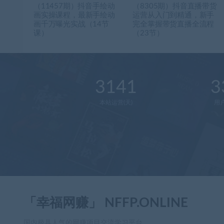
（11457期）抖音手绘动
（8305期）抖音直播带货
画实操课程，最新手绘动
运营从入门到精通，新手
画千万曝光实战（14节
完全掌握带货直播全流程
课）
（23节）
3141
3
本站运营(天)
用
「幸福网赚」 NFFP.ONLINE
国内极具人气的网赚项目交流学习平台