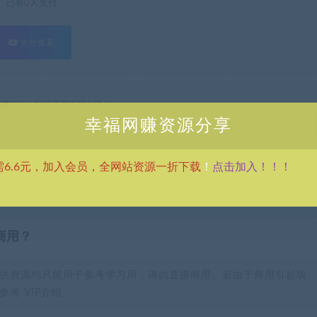
已有
0
人支付
支付查看
热门网赚项目，轻松开启幸福之路！
号玩法瑜伽美女掘金，日入2500+
幸福网赚资源分享
点击加入！！！
需6.6元，加入会员，全网站资源一折下载
！
商用？
供资源均只能用于参考学习用，请勿直接商用。若由于商用引起版
考 VIP介绍。