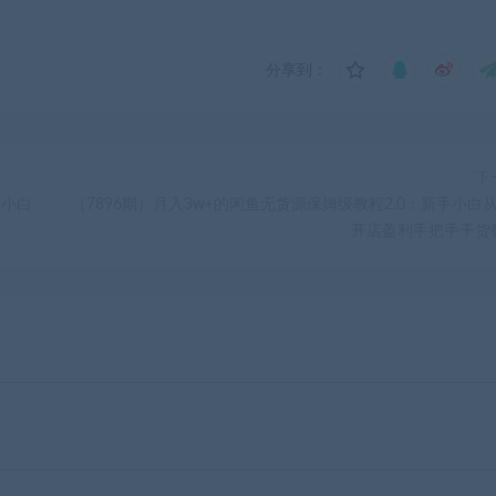
分享到：
下
手小白
（7896期）月入3w+的闲鱼无货源保姆级教程2.0：新手小白从0
开店盈利手把手干货