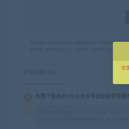
幸福网赚(www.nffp.online)，逆风翻盘必备！全网首发最新
幸福网赚_逆风翻盘必备！
»
（7895期）最新男粉+女粉通吃不封
仅
常见问题FAQ
免费下载或者VIP会员专享资源能否直接
本站所有资源版权均属于原作者所有，这里所提
权纠纷，一切责任均由使用者承担。更多说明请参