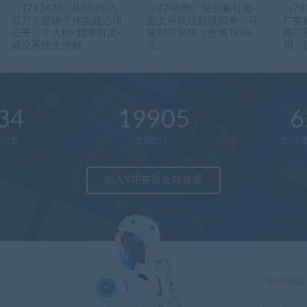
（17134期）从0到年入
（2748期）短视频引流-
（7
百万：超级个体实战心得
图文号玩法超级简单，可
广实
公开，个人IP×精准引流×
复制可矩阵（价值1888
推广
成交系统全拆解
元）
用，
34
19905
6
户总数
资源数(个)
近7天更
加入VIP获取全站资源
「幸福网赚