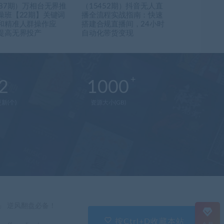
987期）万相台无界推
（15452期）抖音无人直
操班【22期】关键词
播全流程实战指南：快速
和精准人群操作应
搭建合规直播间，24小时
提高无界投产
自动化带货变现
2
1000
新(个)
资源大小(GB)
在
线
客
服
直
」 逆风翻盘必备！
接
说
按Ctrl+D收藏本站