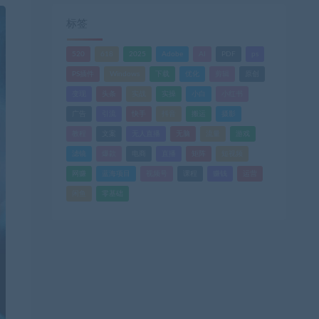
标签
520
618
2025
Adobe
AI
PDF
ps
PS插件
Windows
下载
优化
剪辑
原创
变现
头条
实战
实操
小白
小红书
广告
引流
快手
抖音
搬运
摄影
教程
文案
无人直播
无脑
流量
游戏
滤镜
爆款
电商
直播
矩阵
短视频
网赚
蓝海项目
视频号
课程
赚钱
运营
闲鱼
零基础