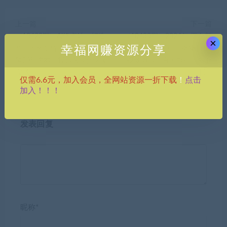
上一篇
下一篇
（10428期）Ai终点站，打造
（10430期）2024年 平台新
×
幸福网赚资源分享
商业闭环矩阵，帮电商/实体
玩法 小白易上手 《得物》 短
降70%成本，12款Ai联合深度
视频搬运，有手就行，副业
实战
日…
点击
仅需6.6元，加入会员，全网站资源一折下载
！
加入！！！
发表回复
昵称*