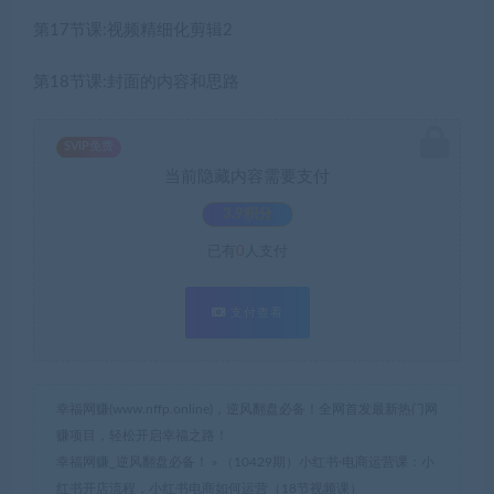
第17节课:视频精细化剪辑2
第18节课:封面的内容和思路
SVIP免费
当前隐藏内容需要支付
3.9积分
已有
0
人支付
支付查看
幸福网赚(www.nffp.online)，逆风翻盘必备！全网首发最新热门网
赚项目，轻松开启幸福之路！
幸福网赚_逆风翻盘必备！
»
（10429期）小红书·电商运营课：小
红书开店流程，小红书电商如何运营（18节视频课）