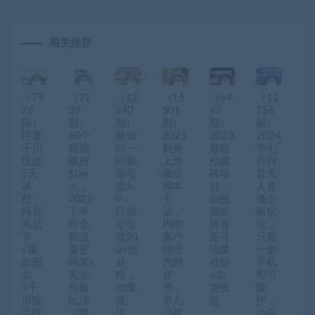
相关推荐
（79
（71
（12
（16
（64
（11
76
39
240
501
47
756
期）
期）
期）
期）
期）
期）
巨量
60个
微信
2025
2023
2024
千川
视频
问一
翻身
最轻
年七
投放
吸粉
问最
上岸
松搬
月抖
5天
10w
新引
项目
砖项
音无
课
＋，
流5.
脚本
目，
人直
程：
2023
0，
干
短视
播全
抖音
下半
日稳
活，
频矩
新玩
商品
年全
定引
内部
阵音
法，
卡
新流
流20
客户
乐号
只需
+爆
量密
0+创
经理
流量
一部
款图
码3D
业
内部
收益
手机
文
美女
粉，
开
+卖
即可
+千
号新
加爆
号，
货收
操
川投
玩法
微
单人
益
作，
流线
（教
信，
日收
小白