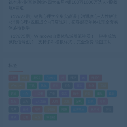
钱本质×财富轮到你×四大布局×赚100万1000万选人×股权
坑×赛道
（19697期）销售心理学全集实战课｜沟通攻心+人性解读
+消费心理+说服成交+门店陈列，拓客裂变年终收现全套实
体落地教学
（19695期）Windows自媒体私域引流神器！一键生成隐
藏微信号图片，支持多种模板样式，完全免费 隐图工坊
标签
520
618
2025
Adobe
AI
PDF
ps
PS插件
Windows
下载
优化
剪辑
原创
变现
头条
实战
实操
小白
小红书
广告
引流
快手
抖音
搬运
摄影
教程
文案
无人直播
无脑
流量
游戏
滤镜
爆款
电商
直播
矩阵
短视频
网赚
蓝海项目
视频号
课程
赚钱
运营
闲鱼
零基础