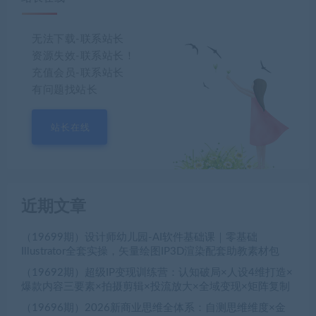
无法下载-联系站长
资源失效-联系站长！
充值会员-联系站长
有问题找站长
站长在线
近期文章
（19699期）设计师幼儿园-AI软件基础课｜零基础
Illustrator全套实操，矢量绘图IP3D渲染配套助教素材包
（19692期）超级IP变现训练营：认知破局×人设4维打造×
爆款内容三要素×拍摄剪辑×投流放大×全域变现×矩阵复制
（19696期）2026新商业思维全体系：自测思维维度×金