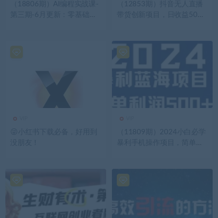
（18806期）AI编程实战课-
（12853期）抖音无人直播
第三期-6月更新：零基础从
带货创新项目，日收益50
创意到变现，覆盖全品类产
0，可多号操作，轻松实现被
品开发，把想法变成赚钱项
动收入
目
VIP
VIP
😜小红书下载必备，好用到
（11809期）2024小白必学
没朋友！
暴利手机操作项目，简单无
脑操作，每单利润最少500
+，轻…