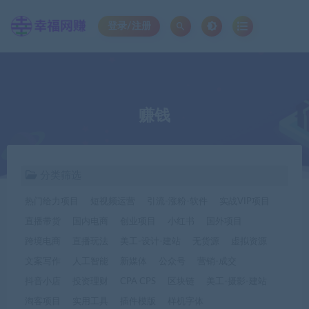
登录/注册
赚钱
分类筛选
热门给力项目
短视频运营
引流-涨粉-软件
实战VIP项目
直播带货
国内电商
创业项目
小红书
国外项目
跨境电商
直播玩法
美工-设计-建站
无货源
虚拟资源
文案写作
人工智能
新媒体
公众号
营销-成交
抖音小店
投资理财
CPA CPS
区块链
美工-摄影-建站
淘客项目
实用工具
插件模版
样机字体