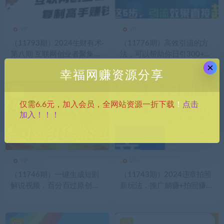
VIP
VIP
（11793期）2024生财有术·
（11776期）高效引流的方
第八期 互联网创业者聚集
法，可以帮助你日引300+创
地，复制高手赚钱方法 (7月
业粉，一年轻松收入30万，
×
幸福网赚资源分享
更新)
比打工强
点击
仅需6.6元，加入会员，全网站资源一折下载
！
加入！！！
VIP
VIP
（11746期）一键生成短剧
（11743期）2024违章拍照
解说视频，百分百过原创，
新玩法，推广躺赚+拍照赚钱
几分钟一条，无脑操作，日
双模式，日入1000+
入3000+