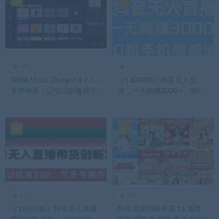
VIP
VIP
FliFlik Voice Changer 4.2.1 ,
（13038期）抖音无人直
变声神器，让交流妙趣横生!
播，一天躺赚3000+，0粉手
机就能做，新手小白均可操
作
VIP
VIP
（12853期）抖音无人直播
抖音直播间国庆双 11 家具