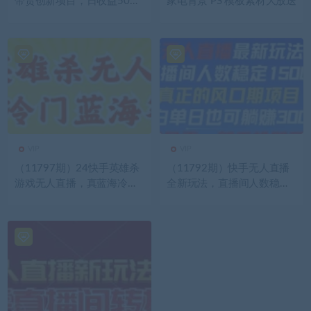
带货创新项目，日收益50
家电背景 PS 模板素材大放送
0，可多号操作，轻松实现被
动收入
VIP
VIP
（11797期）24快手英雄杀
（11792期）快手无人直播
游戏无人直播，真蓝海冷门
全新玩法，直播间人数稳定1
赛道，学会轻松日入800+
500+，小白单日也可躺赚30
00+，…