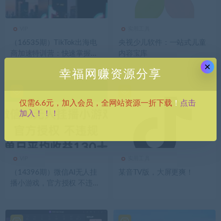
VIP
实用工具
（16535期）TikTok出海电
央视少儿软件：一站式儿童
商加速特训营：快速掌握海
内容宝库
外市场运营规则，实现高效
×
幸福网赚资源分享
变现
点击
仅需6.6元，加入会员，全网站资源一折下载
！
加入！！！
VIP
实用工具
（14396期）微信AI无人挂
某音TV版，大屏更爽！
播小游戏，官方授权 不违
规，单日收益130+