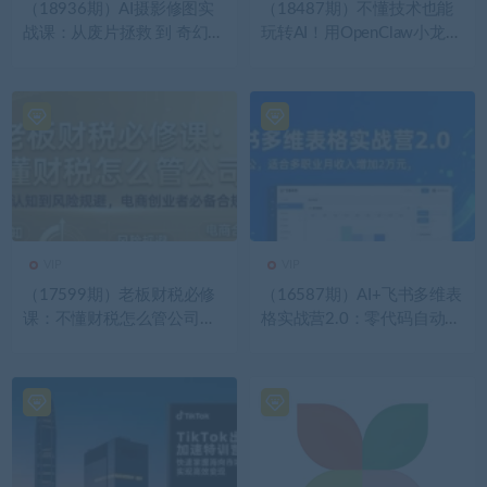
（18936期）AI摄影修图实
（18487期）不懂技术也能
战课：从废片拯救 到 奇幻人
玩转AI！用OpenClaw小龙虾
像，3秒AI修脸+20秒AI换背
自动写稿+自动剪辑+自动发
景+跑图工作流，快速出片不
布，从部署到一人公司全实
熬夜
操
VIP
VIP
（17599期）老板财税必修
（16587期）AI+飞书多维表
课：不懂财税怎么管公司？
格实战营2.0：零代码自动化
从税种认知到风险规避，电
办公，适合多职业月收入增
商创业者必备合规指南
加2万元