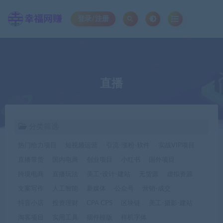
登录/注册
直播
分类筛选
热门给力项目
短视频运营
引流-涨粉-软件
实战VIP项目
直播带货
国内电商
创业项目
小红书
国外项目
跨境电商
直播玩法
美工-设计-建站
无货源
虚拟资源
文案写作
人工智能
新媒体
公众号
营销-成交
抖音小店
投资理财
CPA CPS
区块链
美工-摄影-建站
淘客项目
实用工具
插件模版
样机字体