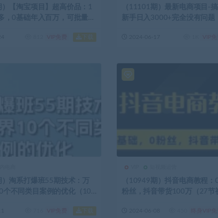
6期）【淘宝项目】超高价品：1
（11101期）最新电商项目-
0多，0基础年入百万，可批量放
新手日入3000+完全没有问题
下载
24
812
VIP免费
2024-06-17
1K
VIP
内电商
VIP
短视频运营
6期）淘系打爆班55期技术：万
（10949期）抖音电商教程：
0个不同类目案例的优化（10
粉丝，抖音带货100万（27
下载
11
716
VIP免费
2024-06-08
450
终身VIP