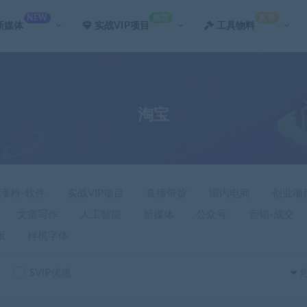
NEW
推荐
真香
新媒体
实战VIP项目
工具物料
淘宝
-涨粉-软件
实战VIP项目
直播带货
国内电商
创业项
文案写作
人工智能
新媒体
公众号
营销-成交
版
样机字体
SVIP优惠