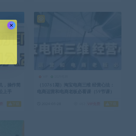
×
VIP
国内电商
印机，操作简
（10761期）淘宝电商三维 经营心法：
松上手
电商运营和电商老板必看课（59节课）
下载
下载
免费
2024-05-28
483
VIP免费