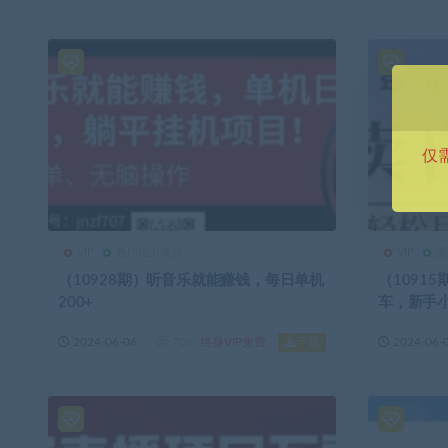
仅
VIP
热门给力项目
VIP
无
（10928期）听音乐就能赚钱，每日单机
（1091
200+
车，新手小
下载
2024-06-06
708
终身VIP免费
2024-06-