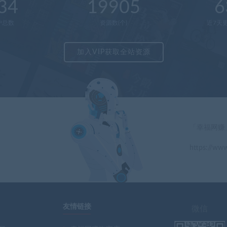
34
19905
6
户总数
资源数(个)
近7天更
加入VIP获取全站资源
「幸福网赚
https://www
」
友情链接
微信