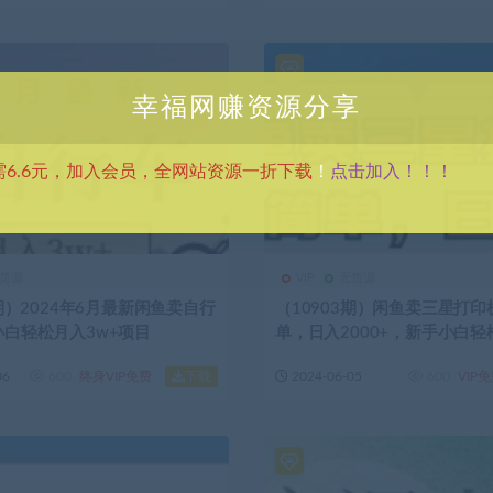
幸福网赚资源分享
点击加入！！！
需6.6元，加入会员，全网站资源一折下载
！
货源
VIP
无货源
5期）2024年6月最新闲鱼卖自行
（10903期）闲鱼卖三星打
白轻松月入3w+项目
单，日入2000+，新手小白轻
下载
06
600
终身VIP免费
2024-06-05
600
VIP