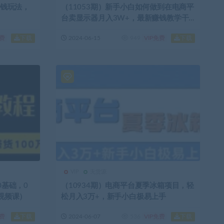
搞钱玩法，
（11053期）新手小白如何做到在电商平
台卖显示器月入3W+，最新赚钱教学干
货分享
下载
下载
免费
2024-06-15
949
VIP免费
VIP
无货源
0基础，0
（10934期）电商平台夏季冰箱项目，轻
节视频课）
松月入3万+，新手小白极易上手
下载
下载
免费
2024-06-07
536
VIP免费