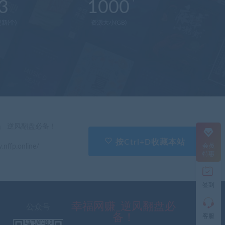
3
1000
新(个)
资源大小(GB)
在
线
客
服
直
」 逆风翻盘必备！
接
说
按Ctrl+D收藏本站
会员
.nffp.online/
出
特惠
您
的
需
签到
求
切
记
幸福网赚_逆风翻盘必
公众号
带
备！
客服
上