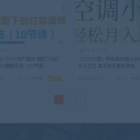
内电商
VIP
无货源
8期）2024坑产算法 模型下的打
（10525期）闲鱼卖空调小众
18最新玩法（10节课）
月入过万 真正的无需垫资金
下载
15
1K
VIP免费
2024-05-15
798
VIP
1
2