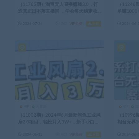
（11765期）淘宝无人直播赚钱3.0，打
（1124
造真正日不落直播间 ，学会每天稳定收
单赚100
入500+
大
下载
2024-07-24
565
VIP免费
2024-06-
VIP
无货源
VIP
国
（11002期）2024年6月最新闲鱼工业风
（1099
扇2.0项目，轻松月入3W+，新手小白躺
相台无界1
赚的教学
节）
下载
2024-06-12
603
VIP免费
2024-06-