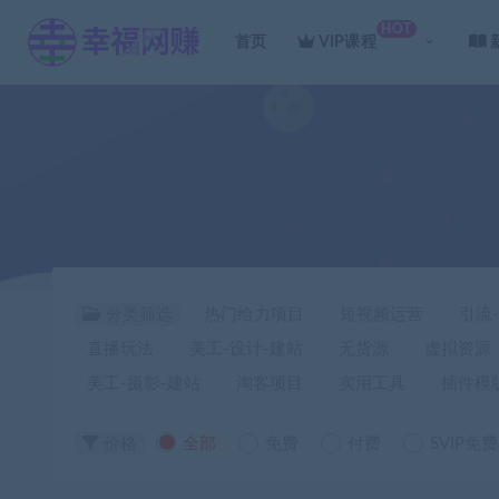
HOT
首页
VIP课程
分类筛选
热门给力项目
短视频运营
引流
直播玩法
美工-设计-建站
无货源
虚拟资源
美工-摄影-建站
淘客项目
实用工具
插件模
价格
全部
免费
付费
SVIP免费