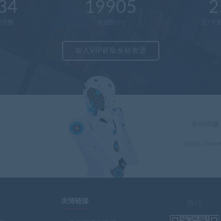
34
19905
2
户总数
资源数(个)
近7天更
加入VIP获取全站资源
「幸福网赚
https://www
」
友情链接
微信