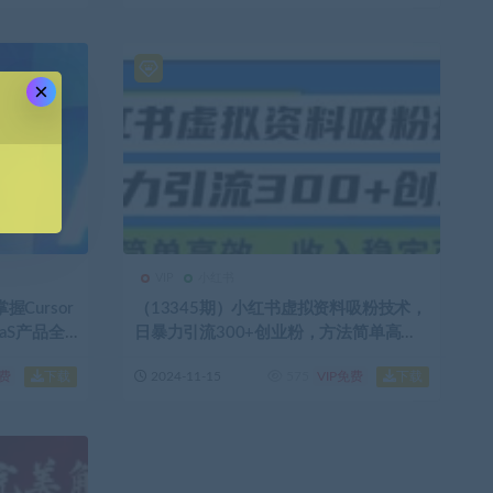
×
VIP
小红书
握Cursor
（13345期）小红书虚拟资料吸粉技术，
aaS产品全
日暴力引流300+创业粉，方法简单高
效，收入稳…
下载
下载
免费
2024-11-15
575
VIP免费