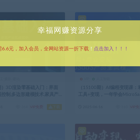
幸福网赚资源分享
点击加入！！！
需6.6元，加入会员，全网站资源一折下载
！
工-摄影-建站
VIP
人工智能
2期）3D渲染零基础入门：界面
（15100期）AI编程变现课：掌
控制,多边形建模技术,家具产
工具+变现，一年学会MicroS
例
流程 (更新)
下载
31
264
VIP免费
2025-06-16
310
VIP