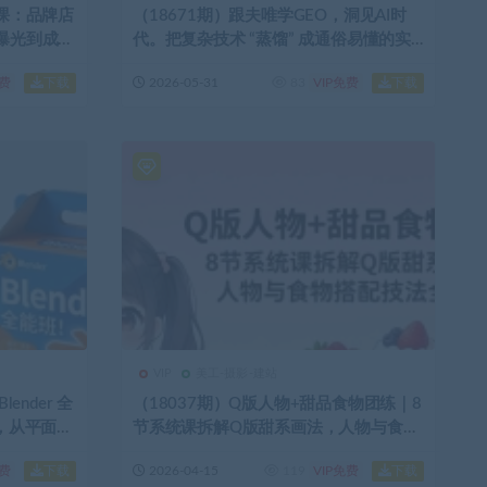
营课：品牌店
（18671期）跟夫唯学GEO，洞见AI时
，从曝光到成交
代。把复杂技术 “蒸馏” 成通俗易懂的实
操方法，一起开启全新的探索征程
下载
下载
免费
2026-05-31
83
VIP免费
VIP
美工-摄影-建站
ender 全
（18037期）Q版人物+甜品食物团练｜8
持，从平面到
节系统课拆解Q版甜系画法，人物与食物
师
搭配技法全覆盖
下载
下载
免费
2026-04-15
119
VIP免费