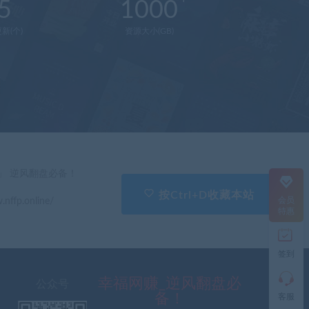
5
1000
新(个)
资源大小(GB)
在
线
客
服
直
」 逆风翻盘必备！
接
说
按Ctrl+D收藏本站
会员
.nffp.online/
出
特惠
您
的
需
签到
求
切
记
幸福网赚_逆风翻盘必
公众号
带
备！
客服
上