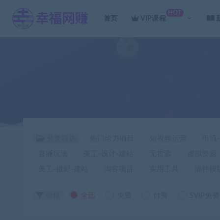
HOT
首页
VIP课程
分类筛选
热门给力项目
短视频运营
引流
直播玩法
美工-设计-建站
无货源
虚拟资源
美工-摄影-建站
淘客项目
实用工具
插件模
价格
全部
免费
付费
SVIP免费