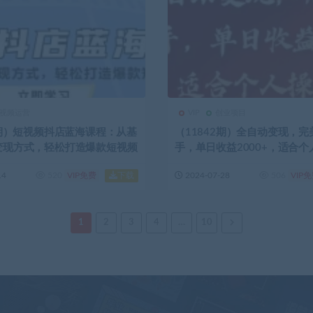
视频运营
VIP
创业项目
0期）短视频抖店蓝海课程：从基
（11842期）全自动变现，
变现方式，轻松打造爆款短视频
手，单日收益2000+，适合
作室可批…
下载
14
520
VIP免费
2024-07-28
506
VIP
1
2
3
4
…
10