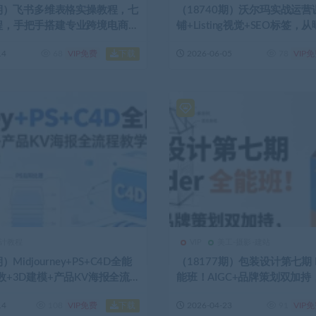
8期）飞书多维表格实操教程，七
（18740期）沃尔玛实战运
程，手把手搭建专业跨境电商管
铺+Listing视觉+SEO标签
完整闭环
下载
14
68
VIP免费
2026-06-05
78
VIP
计教程
VIP
美工-摄影-建站
）Midjourney+PS+C4D全能
（18177期）包装设计第七期 Bl
数+3D建模+产品KV海报全流
能班！AIGC+品牌策划双加
三维，助你进阶专业品牌设计
下载
14
108
VIP免费
2026-04-23
91
VIP