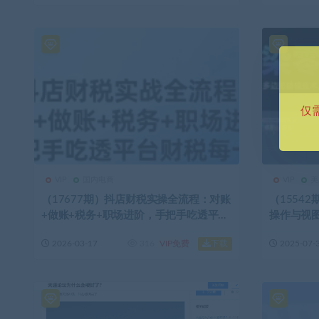
仅
VIP
国内电商
VIP
美
（17677期）抖店财税实操全流程：对账
（1554
+做账+税务+职场进阶，手把手吃透平台
操作与视图
财税每一环
品实战案
下载
2026-03-17
316
VIP免费
2025-07-