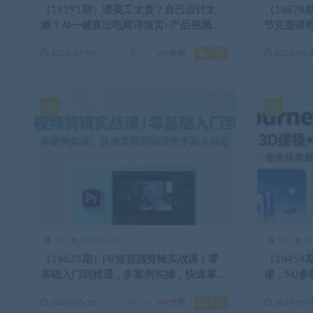
（19191期）请美工太贵？自己设计太
（1887
难？AI一键直出电商详情页+产品视频，
节完整课
零基础做出专业级效果 (更新)
理系统
下载
2026-07-04
48
VIP免费
2026-06-
VIP
短视频运营
VIP
设
（18633期）PR短视频剪辑实战课｜零
（18454期
基础入门到精通，多案例实操，快速掌握
课，MJ参
剪辑调色字幕全技能
程教学
下载
2026-05-28
99
VIP免费
2026-05-