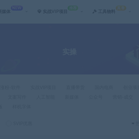
NEW
推荐
真香
新媒体
实战VIP项目
工具物料
实操
-涨粉-软件
实战VIP项目
直播带货
国内电商
创业项
文案写作
人工智能
新媒体
公众号
营销-成交
版
样机字体
SVIP优惠