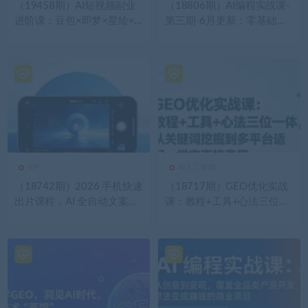
（19458期）AI短视频副业
（18806期）AI编程实战课-
进阶课：豆包×即梦×星绘×
第三期-6月更新：零基础从
小云雀×DeepSeek×30+爆款
创意到变现，覆盖全品类产
×剪辑×拍摄×直播×带货一站
品开发，把想法变成赚钱项
式教学
目
VIP
AI人工智能
（18742期）2026 手机快速
（18717期）GEO优化实战
出片课程，AI 全自动文案脚
课：教程+工具+心法三位一
本剪辑，零基础 15 分钟搞
体，从关键词挖掘到多平台
定短视频获客内容
适配，学完直接套用