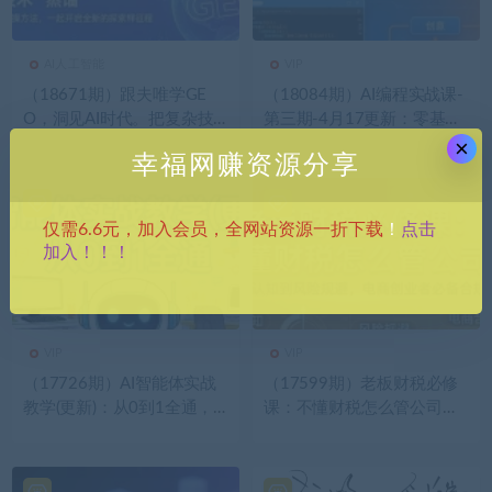
AI人工智能
VIP
（18671期）跟夫唯学GE
（18084期）AI编程实战课-
O，洞见AI时代。把复杂技
第三期-4月17更新：零基础
术 “蒸馏” 成通俗易懂的实操
从创意到变现，覆盖全品类
×
幸福网赚资源分享
方法，一起开启全新的探索
产品开发，把想法变成赚钱
征程
项目
点击
仅需6.6元，加入会员，全网站资源一折下载
！
加入！！！
VIP
VIP
（17726期）AI智能体实战
（17599期）老板财税必修
教学(更新)：从0到1全通，
课：不懂财税怎么管公司？
循环节点+视频工作流+数字
从税种认知到风险规避，电
人，实战搭建智能体
商创业者必备合规指南