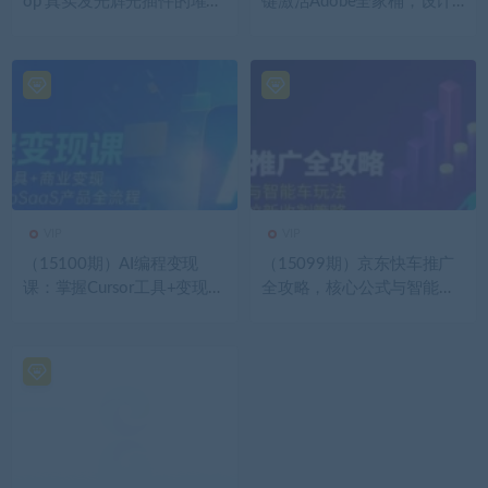
op 真实发光辉光插件的璀璨
键激活Adobe全家桶，设计
之星
师的神器升级啦！
VIP
VIP
（15100期）AI编程变现
（15099期）京东快车推广
课：掌握Cursor工具+变现，
全攻略，核心公式与智能车
一年学会MicroSaaS产品全流
玩法，新手必学拉新收割策
程 (更新)
略