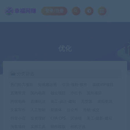
登录/注册
优化
分类筛选
热门给力项目
短视频运营
引流-涨粉-软件
实战VIP项目
直播带货
国内电商
创业项目
小红书
国外项目
跨境电商
直播玩法
美工-设计-建站
无货源
虚拟资源
文案写作
人工智能
新媒体
公众号
营销-成交
抖音小店
投资理财
CPA CPS
区块链
美工-摄影-建站
淘客项目
实用工具
插件模版
样机字体